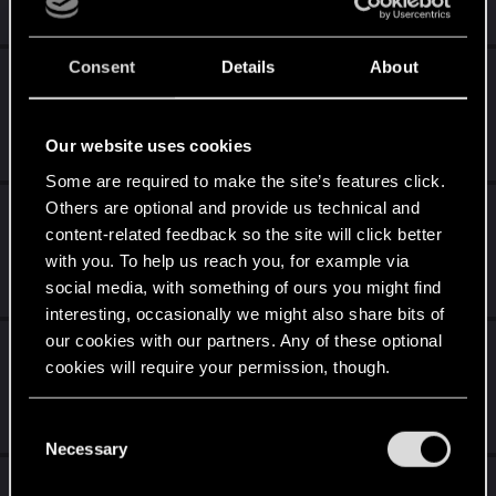
Apr 10, 2025
2
2K
Consent
Details
About
vOCÊ NÃO TEM O SEGUINTE CONTEUDO
PARA BAIXAR:
Apr 5, 2025
Our website uses cookies
1
685
Some are required to make the site’s features click.
Others are optional and provide us technical and
Santo FM, a primeira rádio Brasileira no
content-related feedback so the site will click better
Cyberpunk 2077
with you. To help us reach you, for example via
Mar 8, 2025
social media, with something of ours you might find
0
1K
interesting, occasionally we might also share bits of
our cookies with our partners. Any of these optional
Garanta seu ingresso para The Witcher — O
cookies will require your permission, though.
Concerto!
Jan 21, 2025
You’ll find all the details regarding our use of cookies
C
0
1K
and tweak your preferences regarding them in the
Necessary
o
“Settings” menu below.
n
Como continuar The Witcher 3 Jogo Base