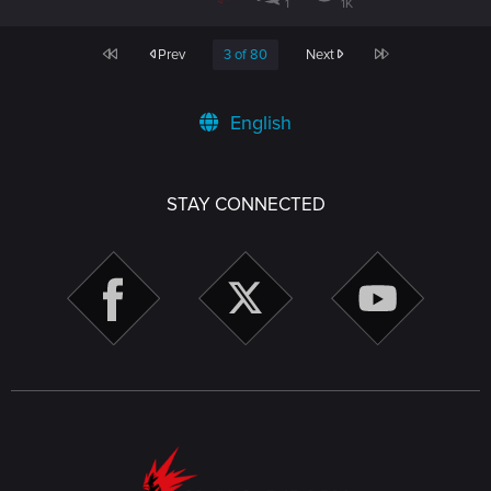
1
1K
First
Last
Prev
3 of 80
Next
English
STAY CONNECTED