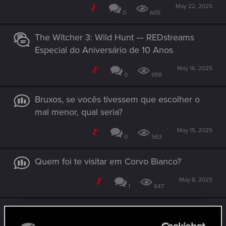
May 22, 2025
0
605
The Witcher 3: Wild Hunt — REDstreams
Especial do Aniversário de 10 Anos
May 16, 2025
0
958
Bruxos, se vocês tivessem que escolher o
mal menor, qual seria?
May 15, 2025
0
563
Quem foi te visitar em Corvo Bianco?
May 8, 2025
1
647
Patch 2.21