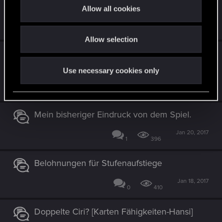
Revanche nach dem Spiel?
t
Allow all cookies
i
Jan 22, 2017
o
3
465
Allow selection
n
Ein Hinweis, dass man die Beta auf deutsch
spielen kann wäre nett
Use necessary cookies only
Jan 21, 2017
2
1K
Mein bisheriger Eindruck von dem Spiel.
Jan 20, 2017
1
396
Belohnungen für Stufenaufstiege
Jan 18, 2017
0
410
Doppelte Ciri? [Karten Fähigkeiten-Hansi]