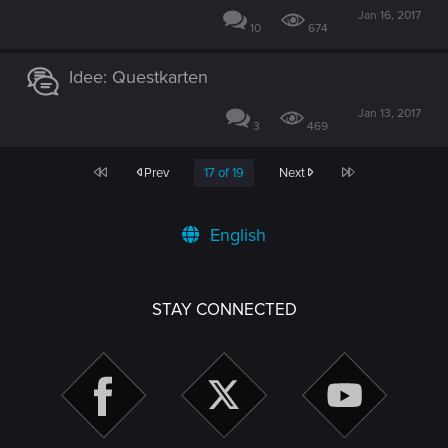
Jan 16, 2017
10
674
Idee: Questkarten
Jan 13, 2017
3
469
First
Last
Prev
17 of 19
Next
English
STAY CONNECTED