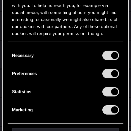
Jan 27, 2017
8
987
with you. To help us reach you, for example via
social media, with something of ours you might find
Inaktive Kartenentsorgung
interesting, occasionally we might also share bits of
our cookies with our partners. Any of these optional
Jan 25, 2017
cookies will require your permission, though.
0
492
Noobs mit fetten Karten
You’ll find all the details regarding our use of cookies
C
and tweak your preferences regarding them in the
Necessary
o
Jan 25, 2017
“Settings” menu below.
6
667
n
s
Preferences
Quen einsetzen
e
n
Jan 24, 2017
3
510
t
Statistics
S
Der selbe Einheitsbrei bei Decks
e
Marketing
l
Jan 23, 2017
e
4
683
c