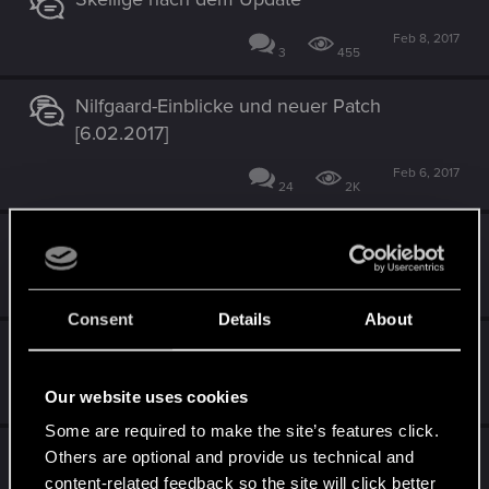
Feb 8, 2017
3
455
Nilfgaard-Einblicke und neuer Patch
[6.02.2017]
Feb 6, 2017
24
2K
Belohnung am Ende einer Saison?
Feb 4, 2017
7
3K
Consent
Details
About
Fässer und Scherben beim Update
Feb 2, 2017
Our website uses cookies
2
463
Some are required to make the site’s features click.
Matchmaking
Others are optional and provide us technical and
content-related feedback so the site will click better