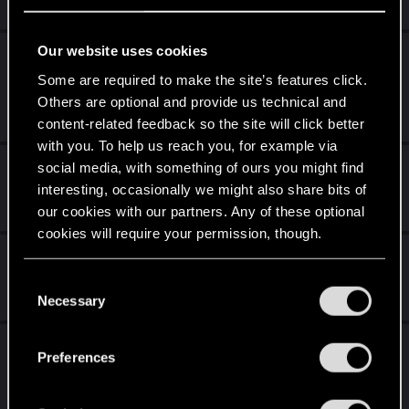
0
527
Our website uses cookies
Szybka podróż - brak możliwości
wyznaczenia trasy
Some are required to make the site’s features click.
Others are optional and provide us technical and
Dec 13, 2020
content-related feedback so the site will click better
0
425
with you. To help us reach you, for example via
Operacja Firestorm - PS5 - problem
social media, with something of ours you might find
interesting, occasionally we might also share bits of
Dec 13, 2020
our cookies with our partners. Any of these optional
1
1K
cookies will require your permission, though.
Wersja na bazową PS4
You’ll find all the details regarding our use of cookies
C
Dec 12, 2020
and tweak your preferences regarding them in the
Necessary
3
743
o
“Settings” menu below.
n
PS 4 Pro - brak płynności w intrze oraz
s
Preferences
programach telewizyjnych
e
n
Dec 12, 2020