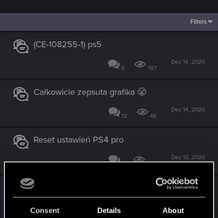
Filters
(CE-108255-1) ps5
Dec 14, 2020
0
787
Całkowicie zepsuta grafika 😤
Dec 14, 2020
12
4K
Reset ustawień PS4 pro
Dec 13, 2020
1
685
Liczne problemy w Grze Cyberpunk 2077 w
wersji na ps4 mimo patha 1.4
Consent
Details
About
Dec 13, 2020