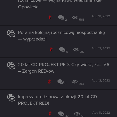
rocznicowe — Wojna Krwi: Wiedźmińskie
Opowieści
Aug 18, 2022
2
561
Pora na kolejną rocznicową niespodziankę
— wyprzedaż!
Aug 13, 2022
6
2K
20 lat CD PROJEKT RED: Czy wiesz, że... #6
– Żargon RED-ów
Aug 12, 2022
0
793
Impreza urodzinowa z okazji 20 lat CD
PROJEKT RED!
Aug 11, 2022
32
5K