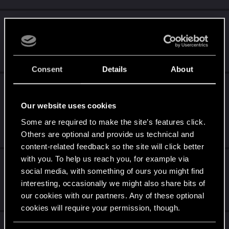
20 lat CD PROJEKT RED: Czy wiesz, że... #5
– Społeczność w naszych grach
Aug 8, 2022
6
730
Consent
Details
About
20 lat CD PROJEKT RED: Streamy
rocznicowe — Wiedźmin 3: Dziki Gon - Krew
Our website uses cookies
i Wino
Some are required to make the site’s features click.
Aug 4, 2022
Others are optional and provide us technical and
1
607
content-related feedback so the site will click better
with you. To help us reach you, for example via
20 lat CD PROJEKT RED: Rocznicowe
social media, with something of ours you might find
tapetki
interesting, occasionally we might also share bits of
Aug 2, 2022
our cookies with our partners. Any of these optional
1
823
cookies will require your permission, though.
20 lat CD PROJEKT RED: Czy wiesz, że... #4