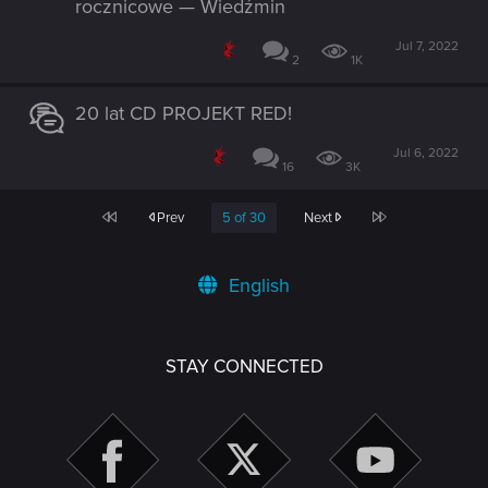
rocznicowe — Wiedźmin
Jul 7, 2022
2
1K
20 lat CD PROJEKT RED!
Jul 6, 2022
16
3K
First
Last
Prev
5 of 30
Next
English
STAY CONNECTED