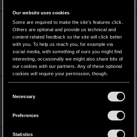
May 31, 2026
Our website uses cookies
__-__MOORWEN__-__
reacted to
Lilayah's
Some are required to make the site’s features click.
post
in the thread
10 rocznica dodatku
Others are optional and provide us technical and
Wiedźmin 3: Dziki Gon - Krew i wino!
with
content-related feedback so the site will click better
RED Point
.
with you. To help us reach you, for example via
Od cichych i spokojnych komnat w Corvo Bianco po walkę w
social media, with something of ours you might find
blasku pełni księżyca, Krew i Wino to dla nas niezapomniany
interesting, occasionally we might also share bits of
projekt. Dziś...
our cookies with our partners. Any of these optional
May 31, 2026
cookies will require your permission, though.
__-__MOORWEN__-__
replied to the thread
You’ll find all the details regarding our use of cookies
C
Zapowiedź dodatku Wiedźmin 3: Dziki Gon –
and tweak your preferences regarding them in the
Necessary
o
Pieśni przeszłości
.
“Settings” menu below.
n
Sporo ciekawych informacji
s
https://x.com/ronnie_1331/status/2060045743709159676
Preferences
e
May 28, 2026
n
t
Statistics
__-__MOORWEN__-__
replied to the thread