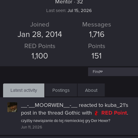
Mentor
·
32
Last seen
Jul 15, 2026
Joined
Messages
Jan 28, 2014
1,716
RED Points
Points
1,100
151
Find
Latest activity
Postings
About
__-__MOORWEN__-__
reacted to
kuba_21's
post
in the thread
Gothic
with
RED Point
.
czyżby nawiązanie do tej niemieckiej gry Der Hexer?
Jun 11, 2026