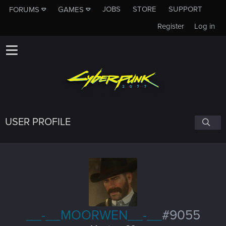
JOBS
STORE
SUPPORT
FORUMS
GAMES
Register
Log in
USER PROFILE
__-__MOORWEN__-__
#9055