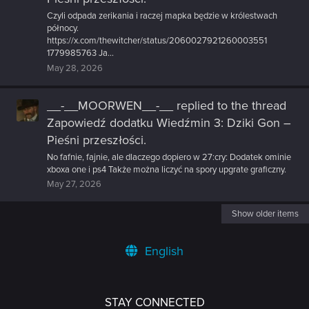
Czyli odpada zerikania i raczej mapka będzie w królestwach
północy.
https://x.com/thewitcher/status/2060027921260003551
1779985763 Ja...
May 28, 2026
__-__MOORWEN__-__
replied to the thread
Zapowiedź dodatku Wiedźmin 3: Dziki Gon –
Pieśni przeszłości
.
No fafnie, fajnie, ale dlaczego dopiero w 27:cry: Dodatek ominie
xboxa one i ps4 Także można liczyć na spory upgrate graficzny.
May 27, 2026
Show older items
English
STAY CONNECTED