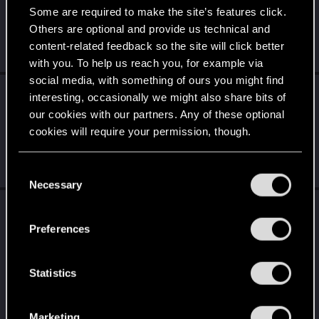
Some are required to make the site’s features click.
Wizualnie to wygląda fajnie (jak na film w większości polskiej
produkcji jak mniemam), ale dialogi bolą mnie w uszy. Jakbym
Others are optional and provide us technical and
jakąś Kac...
content-related feedback so the site will click better
Jun 24, 2026
with you. To help us reach you, for example via
social media, with something of ours you might find
adventus.991
replied to the thread
Forumowa
interesting, occasionally we might also share bits of
filmówka
.
our cookies with our partners. Any of these optional
Przy pierwszej zajawce nie byłem pewien co do artstyle /
cookies will require your permission, though.
designu postaci, ale tutaj wygląda to w porządku. Po prostu ciut
bardziej w...
You’ll find all the details regarding our use of cookies
Jun 17, 2026
C
and tweak your preferences regarding them in the
Necessary
o
“Settings” menu below.
n
adventus.991
replied to the thread
s
Zapowiedź dodatku Wiedźmin 3: Dziki Gon –
Preferences
e
Pieśni przeszłości
.
n
Te minimalne 55 przejść od 2007 roku to daje średnio prawie 3
t
Statistics
przejścia na rok. Jeśli od jakiegoś czasu przechodzisz grę "tylko"
raz na...
S
Jun 14, 2026
e
Marketing