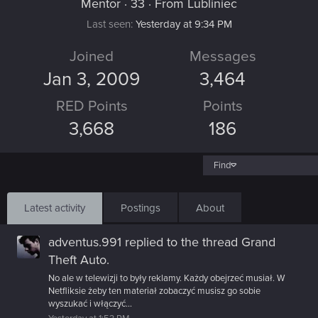
Mentor
·
33
·
From
Lubliniec
Last seen
Yesterday at 9:34 PM
Joined
Messages
Jan 3, 2009
3,464
RED Points
Points
3,668
186
Find
Latest activity
Postings
About
adventus.991
replied to the thread
Grand
Theft Auto
.
No ale w telewizji to były reklamy. Każdy obejrzeć musiał. W
Netfliksie żeby ten materiał zobaczyć musisz go sobie
wyszukać i włączyć...