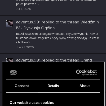
półce postawić i...
Jul 7, 2026
adventus.991
replied to the thread
Wiedźmin
IV - Dyskusja Ogólna
.
REDzi zawsze mieli bogate w dodatki fizyczne wydania, nawet
te standardowe. Więc brak płyty byłby dziwną decyzją. To część
ich filozofii...
Jun 27, 2026
adventus.991
replied to the thread
Grand
Theft Auto
.
Od dłuższego czasu dziwił mnie marketing nowego GTA, a
raczej jego brak. No bo niby gra wychodzi za pół roku, a od
więcej niż roku...
Consent
Details
About
Jun 25, 2026
adventus.991
replied to the thread
Forumowa
Our website uses cookies
filmówka
.