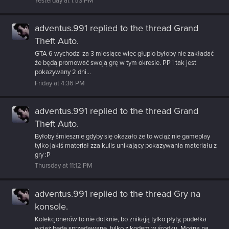
Yesterday at 1:53 PM
adventus.991
replied to the thread
Grand
Theft Auto
.
GTA 6 wychodzi za 3 miesiące więc głupio byłoby nie zakładać
że będą promować swoją grę w tym okresie. PP i tak jest
pokazywany 2 dni...
Friday at 4:36 PM
adventus.991
replied to the thread
Grand
Theft Auto
.
Byłoby śmiesznie gdyby się okazało że to wciąż nie gameplay
tylko jakiś materiał zza kulis unikający pokazywania materiału z
gry :P
Thursday at 11:12 PM
adventus.991
replied to the thread
Gry na
konsole
.
Kolekcjonerów to nie dotknie, bo znikają tylko płyty, pudełka
wciąż będę sprzedawane, tylko z kodem w środku. Można na