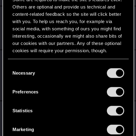
Others are optional and provide us technical and
Alisa_Daerienn
reacted to
W_Wallace's post
content-related feedback so the site will click better
in the thread
Pyrkon
with
RED Point
.
with you. To help us reach you, for example via
social media, with something of ours you might find
Prawda jest taka, że ludzie z kosmosu specjalnie przyszli, żeby
spotkać się z człowiekiem z internetu zwanym @Sylvin :p
interesting, occasionally we might also share bits of
Jun 22, 2026
our cookies with our partners. Any of these optional
cookies will require your permission, though.
Alisa_Daerienn
replied to the thread
Zapowiedź dodatku Wiedźmin 3: Dziki Gon –
You’ll find all the details regarding our use of cookies
C
and tweak your preferences regarding them in the
Pieśni przeszłości
.
Necessary
o
“Settings” menu below.
Około 50 z tych przejść jest w przedziale 2008-2014, potem
n
miałam jakieś 8 lat przerwy do 2022 roku.
s
Preferences
Jun 14, 2026
e
n
Alisa_Daerienn
replied to the thread
t
Statistics
Zapowiedź dodatku Wiedźmin 3: Dziki Gon –
S
Pieśni przeszłości
.
e
Marketing
U mnie jeśli chodzi o W1 to są szacunki i podejrzewam, że mogą
l