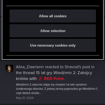
być dość mocno zaniżone. Te 55 przejść to takie ostrożne
e
minimum.
c
Jun 14, 2026
t
Allow all cookies
i
Alisa_Daerienn
replied to the thread
o
Zapowiedź dodatku Wiedźmin 3: Dziki Gon –
Allow selection
n
Pieśni przeszłości
.
U mnie też rekord należy do W1, ale mam trochę więcej przejść -
około 55 i każdego roku przechodzę kolejny raz. Zdecydowanie
Use necessary cookies only
moja...
Jun 12, 2026
Alisa_Daerienn
reacted to
Shavod's post
in
the thread
15 lat gry Wiedźmin 2: Zabójcy
królów
with
RED Point
.
Wiedźmin 2 obecnie zdaje się cierpieć na taki syndrom
środkowego dziecka. Z jednej strony poprzedza go Wiedźmin 1,
czyli debiut studia...
May 31, 2026