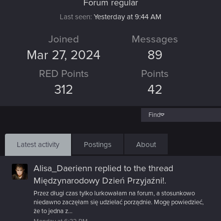
Forum regular
Last seen
Yesterday at 9:44 AM
Joined
Messages
Mar 27, 2024
89
RED Points
Points
312
42
Find
Latest activity
Postings
About
Alisa_Daerienn
replied to the thread
Międzynarodowy Dzień Przyjaźni!
.
Przez długi czas tylko lurkowałam na forum, a stosunkowo
niedawno zaczęłam się udzielać porządnie. Mogę powiedzieć,
że to jedna z...