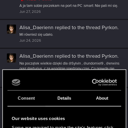
A ja tam sobie poczekam na port na PC :smart: Nie pali mi się.
Jun 27, 2026
Alisa_Daerienn
replied to the thread
Pyrkon
.
Mi również się udało.
Jun 24, 2026
Alisa_Daerienn
replied to the thread
Pyrkon
.
Na początek wielkie dzięki dla @Sylvin , @undomiel9 , @erwins
oraz @arturius_c za wspólnie spędzony czas. Co prawda nie
było tego...
Jun 23, 2026
Alisa_Daerienn
reacted to
arturius_c's post
in
Consent
Details
About
the thread
Pyrkon
with
RED Point
.
Pyrkon, Pyrkon i po Pyrkonie. Jako że wszystkie tokenowe
atrakcje miałem przewidziane na piątek, sobotę i niedzielę
Our website uses cookies
spędziłem na...
Jun 22, 2026
Some are required to make the site’s features click.