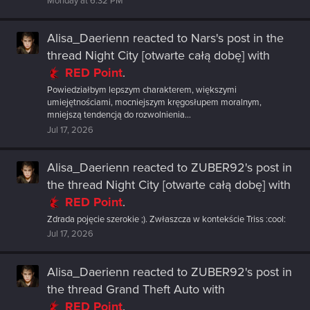
Monday at 6:32 PM
Alisa_Daerienn
reacted to
Nars's post
in the
thread
Night City [otwarte całą dobę]
with
RED Point
.
Powiedziałbym lepszym charakterem, większymi
umiejętnościami, mocniejszym kręgosłupem moralnym,
mniejszą tendencją do rozwolnienia...
Jul 17, 2026
Alisa_Daerienn
reacted to
ZUBER92's post
in
the thread
Night City [otwarte całą dobę]
with
RED Point
.
Zdrada pojęcie szerokie ;). Zwłaszcza w kontekście Triss :cool:
Jul 17, 2026
Alisa_Daerienn
reacted to
ZUBER92's post
in
the thread
Grand Theft Auto
with
RED Point
.