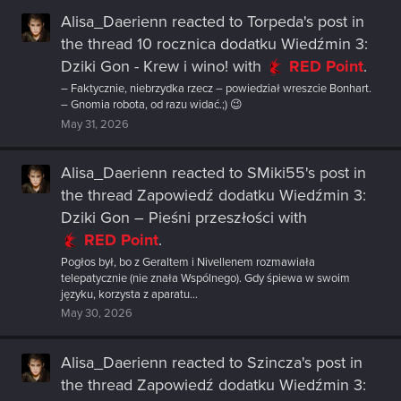
Alisa_Daerienn
reacted to
Torpeda's post
in
the thread
10 rocznica dodatku Wiedźmin 3:
Dziki Gon - Krew i wino!
with
RED Point
.
– Faktycznie, niebrzydka rzecz – powiedział wreszcie Bonhart.
– Gnomia robota, od razu widać.;) 😉
May 31, 2026
Alisa_Daerienn
reacted to
SMiki55's post
in
the thread
Zapowiedź dodatku Wiedźmin 3:
Dziki Gon – Pieśni przeszłości
with
RED Point
.
Pogłos był, bo z Geraltem i Nivellenem rozmawiała
telepatycznie (nie znała Wspólnego). Gdy śpiewa w swoim
języku, korzysta z aparatu...
May 30, 2026
Alisa_Daerienn
reacted to
Szincza's post
in
the thread
Zapowiedź dodatku Wiedźmin 3: