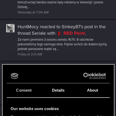
temu!) wciąż bardzo ważne były reklamy w telewizji i prasie.
Dzisiaj...
Yesterday at 7:09 AM
HuntMocy
reacted to
Sinkey87's post
in the
thread
Seriale
with
RED Point
.
Za nami premiera 3 sezonu serialu 1670. 8 odcinków
pokonaliśmy tego samego dnia. Fajnie wrócić do Adamczychy,
jednak poruszane wątki są...
Friday at 3:31 AM
HuntMocy
reacted to
Sinkey87's post
in the
thread
Gry - bundle, promocje, okazje
with
RED Point
.
Przygodówka "Silence" do odebrania za darmo na GOG (do
Consent
Details
About
godziny 15:00 w piątek).
Thursday at 5:32 AM
Our website uses cookies
HuntMocy
reacted to
Sinkey87's post
in the