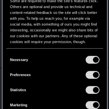
Some are required to make the site’s features click.
thread
Gry - bundle, promocje, okazje
with
Others are optional and provide us technical and
RED Point
.
content-related feedback so the site will click better
Produkcja "The Life and Suffering of Sir Brante" do przypisania
with you. To help us reach you, for example via
za free na Steam.
social media, with something of ours you might find
Thursday at 5:32 AM
interesting, occasionally we might also share bits of
our cookies with our partners. Any of these optional
HuntMocy
reacted to
Sinkey87's post
in the
cookies will require your permission, though.
thread
Gry - bundle, promocje, okazje
with
RED Point
.
You’ll find all the details regarding our use of cookies
C
Moonlighter za darmo na Steam do 9 sierpnia do 19:00.
and tweak your preferences regarding them in the
Necessary
o
Thursday at 5:32 AM
“Settings” menu below.
n
s
HuntMocy
reacted to
Alisa_Daerienn's post
Preferences
e
in the thread
Międzynarodowy Dzień
n
Przyjaźni!
with
RED Point
.
t
Statistics
Przez długi czas tylko lurkowałam na forum, a stosunkowo
S
niedawno zaczęłam się udzielać porządnie. Mogę powiedzieć,
że to jedna z...
e
Marketing
Tuesday at 2:57 PM
l