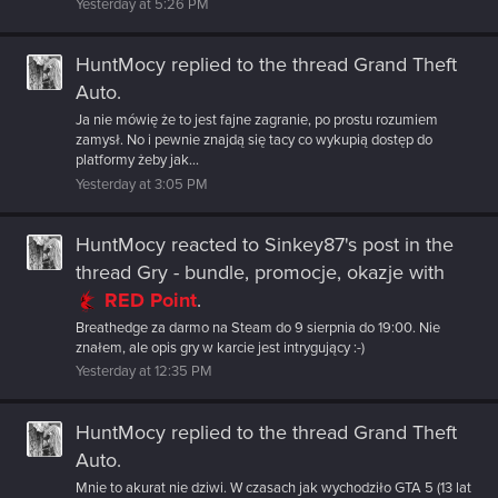
Yesterday at 5:26 PM
HuntMocy
replied to the thread
Grand Theft
Auto
.
Ja nie mówię że to jest fajne zagranie, po prostu rozumiem
zamysł. No i pewnie znajdą się tacy co wykupią dostęp do
platformy żeby jak...
Yesterday at 3:05 PM
HuntMocy
reacted to
Sinkey87's post
in the
thread
Gry - bundle, promocje, okazje
with
RED Point
.
Breathedge za darmo na Steam do 9 sierpnia do 19:00. Nie
znałem, ale opis gry w karcie jest intrygujący :-)
Yesterday at 12:35 PM
HuntMocy
replied to the thread
Grand Theft
Auto
.
Mnie to akurat nie dziwi. W czasach jak wychodziło GTA 5 (13 lat