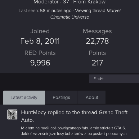
Moderator
·
37
·
From
Kraków
Last seen
58 minutes ago
·
Viewing thread
Marvel
Cinematic Universe
Joined
Messages
Feb 8, 2011
22,778
RED Points
Points
9,996
217
Find
Latest activity
Postings
About
HuntMocy
replied to the thread
Grand Theft
Auto
.
Miałem na myśli coś powiązanego fabularnie stricte z GTA 6.
Jakieś wcześniejsze losy bohaterów albo postaci pobocznych.