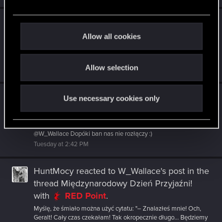
e
HuntMocy
reacted to
W_Wallace's post
in the
c
t
thread
Międzynarodowy Dzień Przyjaźni!
Allow all cookies
i
with
RED Point
.
o
@Sinkey87 „No raczej ku**a nie inaczej” :D
Allow selection
n
Tuesday at 2:42 PM
HuntMocy
reacted to
Sinkey87's post
in the
Use necessary cookies only
thread
Międzynarodowy Dzień Przyjaźni!
with
RED Point
.
@W_Wallace Dopóki ban nas nie rozłączy :)
Tuesday at 2:42 PM
HuntMocy
reacted to
W_Wallace's post
in the
thread
Międzynarodowy Dzień Przyjaźni!
with
RED Point
.
Myślę, że śmiało można użyć cytatu: "– Znalazłeś mnie! Och,
Geralt! Cały czas czekałam! Tak okropecznie długo… Będziemy