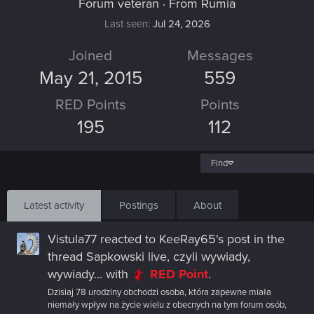
Forum veteran
·
From
Rumia
Last seen
Jul 24, 2026
Joined
Messages
May 21, 2015
559
RED Points
Points
195
112
Find
Latest activity
Postings
About
Vistula77
reacted to
KeeRay65's post
in the
thread
Sapkowski live, czyli wywiady,
wywiady...
with
RED Point
.
Dzisiaj 78 urodziny obchodzi osoba, która zapewne miała
niemały wpływ na życie wielu z obecnych na tym forum osób,