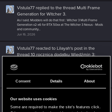
Vistula77
replied to the thread
Multi Frame
Generation for Witcher 3
.
As I said. Modders will do that first : Witcher 3 Multi Frame
Generation x2-x6 for RTX 50xx at The Witcher 3 Nexus - Mods
and community...
Jun 16, 2026
Vistula77
reacted to
Lilayah's post
in the
thread
10 rocznica dodatku Wiedźmin 3:
Dziki Gon - Krew i wino!
with
RED Point
.
Od cichych i spokojnych komnat w Corvo Bianco po walkę w
blasku pełni księżyca, Krew i Wino to dla nas niezapomniany
projekt. Dziś...
Consent
Details
About
Jun 6, 2026
Vistula77
reacted to
veryfishysushi's post
in
Our website uses cookies
the thread
Tapety z motywem z dodatku
Some are required to make the site’s features click.
Wiedźmin 3: Dziki Gon - Pieśni przeszłości