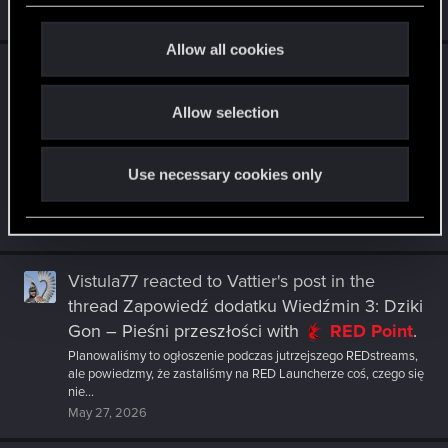
May 27, 2026
c
t
Allow all cookies
i
Vistula77
reacted to
Lilayah's post
in the
o
thread
REDstreams — stream z okazji 10-lecia
Allow selection
n
dodatku Wiedźmin 3: Krew i Wino!
with
RED Point
.
Toussaint, kraina wina i miłości 🍷 Zapraszamy już 28 maja o
Use necessary cookies only
godzinie 17:00 na wyjątkowy jubileuszowy stream poświęcony
dodatkowi...
May 27, 2026
Vistula77
reacted to
Vattier's post
in the
thread
Zapowiedź dodatku Wiedźmin 3: Dziki
Gon – Pieśni przeszłości
with
RED Point
.
Planowaliśmy to ogłoszenie podczas jutrzejszego REDstreams,
ale powiedzmy, że zastaliśmy na RED Launcherze coś, czego się
nie...
May 27, 2026