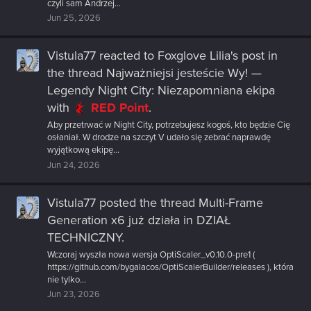
czyli sam Andrzej...
Jun 25, 2026
Vistula77
reacted to
Foxglove Lilia's post
in
the thread
Najważniejsi jesteście Wy! —
Legendy Night City: Niezapomniana ekipa
with
RED Point
.
Aby przetrwać w Night City, potrzebujesz kogoś, kto będzie Cię
osłaniał. W drodze na szczyt V udało się zebrać naprawdę
wyjątkową ekipę...
Jun 24, 2026
Vistula77
posted the thread
Multi-Frame
Generation x6 już działa
in
DZIAŁ
TECHNICZNY
.
Wczoraj wyszła nowa wersja OptiScaler_v0.10.0-pre1 (
https://github.com/bygalacos/OptiScalerBuilder/releases ), która
nie tylko...
Jun 23, 2026