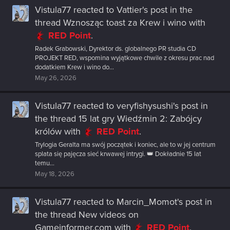
Vistula77
reacted to
Vattier's post
in the
thread
Wznosząc toast za Krew i wino
with
RED Point
.
Radek Grabowski, Dyrektor ds. globalnego PR studia CD
PROJEKT RED, wspomina wyjątkowe chwile z okresu prac nad
dodatkiem Krew i wino do...
May 26, 2026
Vistula77
reacted to
veryfishysushi's post
in
the thread
15 lat gry Wiedźmin 2: Zabójcy
królów
with
RED Point
.
Trylogia Geralta ma swój początek i koniec, ale to w jej centrum
splata się pajęcza sieć krwawej intrygi. 👑 Dokładnie 15 lat
temu...
May 18, 2026
Vistula77
reacted to
Marcin_Momot's post
in
the thread
New videos on
Gameinformer.com
with
RED Point
.