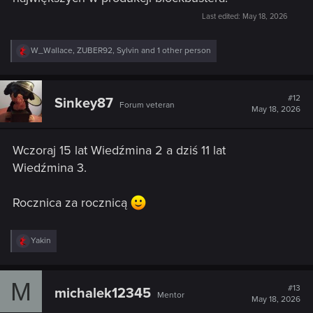
Last edited:
May 18, 2026
R
W_Wallace
,
ZUBER92
,
Sylvin
and 1 other person
e
a
c
t
#12
Sinkey87
Forum veteran
i
May 18, 2026
o
n
s
Wczoraj 15 lat Wiedźmina 2 a dziś 11 lat
:
Wiedźmina 3.
Rocznica za rocznicą
R
Yakin
e
a
c
M
t
#13
michalek12345
Mentor
i
May 18, 2026
o