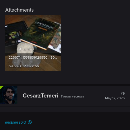
Attachments
226674_1538839129950_1804067287_915228_1323441_n.jpg
69.6 KB · Views: 66
#9
CesarzTemeri
Forum veteran
May 17, 2026
enotsen said: