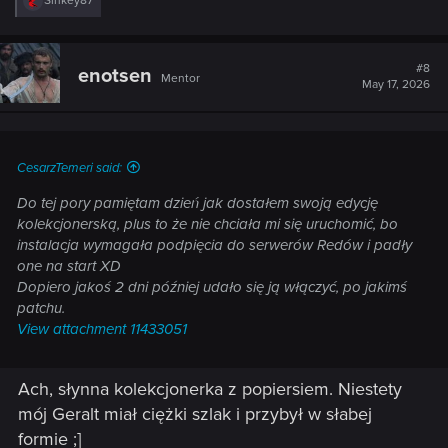
Sinkey87
e
a
c
t
#8
enotsen
Mentor
i
May 17, 2026
o
n
s
:
CesarzTemeri said:
Do tej pory pamiętam dzień jak dostałem swoją edycję
kolekcjonerską, plus to że nie chciała mi się uruchomić, bo
instalacja wymagała podpięcia do serwerów Redów i padły
one na start XD
Dopiero jakoś 2 dni później udało się ją włączyć, po jakimś
patchu.
View attachment 11433051
Ach, słynna kolekcjonerka z popiersiem. Niestety
mój Geralt miał ciężki szlak i przybył w słabej
formie ;]