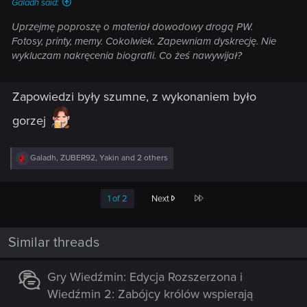
Galadh said:
Uprzejmę poproszę o materiał dowodowy drogą PW.
Fotosy, printy, memy. Cokolwiek. Zapewniam dyskrecję. Nie
wykluczam nakręcenia biografii. Co żeś nawywijał?
Zapowiedzi były szumne, z wykonaniem było
gorzej
R
Galadh
,
ZUBER92
,
Yakin
and 2 others
e
a
c
Last
1 of 2
Next
t
i
o
n
Similar threads
s
:
Gry Wiedźmin: Edycja Rozszerzona i
Wiedźmin 2: Zabójcy królów wspierają