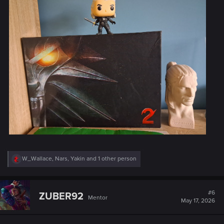
R
W_Wallace
,
Nars
,
Yakin
and 1 other person
e
a
c
t
#6
ZUBER92
Mentor
i
May 17, 2026
o
n
s