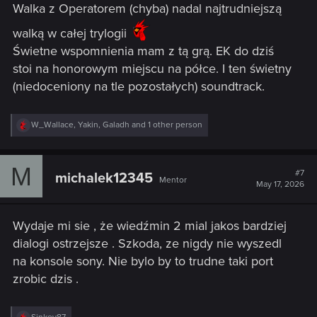
Walka z Operatorem (chyba) nadal najtrudniejszą
:
walką w całej trylogii
Świetne wspomnienia mam z tą grą. EK do dziś
stoi na honorowym miejscu na półce. I ten świetny
(niedoceniony na tle pozostałych) soundtrack.
R
W_Wallace
,
Yakin
,
Galadh
and 1 other person
e
a
c
M
t
#7
michalek12345
Mentor
i
May 17, 2026
o
n
s
Wydaje mi sie , że wiedźmin 2 mial jakos bardziej
:
dialogi ostrzejsze . Szkoda, ze nigdy nie wyszedl
na konsole sony. Nie bylo by to trudne taki port
zrobic dzis .
R