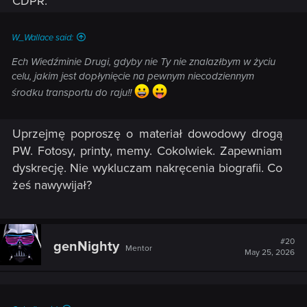
CDPR.​
W_Wallace said:
Ech Wiedźminie Drugi, gdyby nie Ty nie znalazłbym w życiu
celu, jakim jest dopłynięcie na pewnym niecodziennym
środku transportu do raju!!
Uprzejmę poproszę o materiał dowodowy drogą
PW. Fotosy, printy, memy. Cokolwiek. Zapewniam
dyskrecję. Nie wykluczam nakręcenia biografii. Co
żeś nawywijał?​
#20
genNighty
Mentor
May 25, 2026