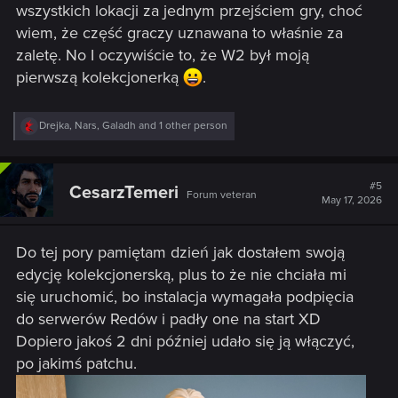
wszystkich lokacji za jednym przejściem gry, choć
wiem, że część graczy uznawana to właśnie za
zaletę. No I oczywiście to, że W2 był moją
pierwszą kolekcjonerką
.
R
Drejka
,
Nars
,
Galadh
and 1 other person
e
a
c
t
#5
CesarzTemeri
Forum veteran
i
May 17, 2026
o
n
s
Do tej pory pamiętam dzień jak dostałem swoją
:
edycję kolekcjonerską, plus to że nie chciała mi
się uruchomić, bo instalacja wymagała podpięcia
do serwerów Redów i padły one na start XD
Dopiero jakoś 2 dni później udało się ją włączyć,
po jakimś patchu.