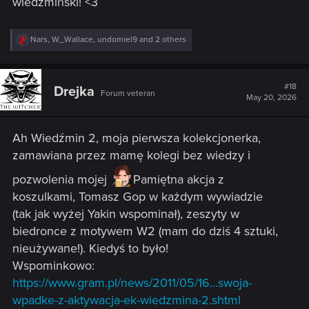
wiedźmiński! <3
R
Nars
,
W_Wallace
,
undomiel9
and 2 others
e
a
c
t
#18
Drejka
Forum veteran
i
May 20, 2026
o
n
s
Ah Wiedźmin 2, moja pierwsza kolekcjonerka,
:
zamawiana przez mamę kolegi bez wiedzy i
pozwolenia mojej
Pamiętna akcja z
koszulkami, Tomasz Gop w każdym wywiadzie
(tak jak wyżej Yakin wspominał), zeszyty w
biedronce z motywem W2 (mam do dziś 4 sztuki,
nieużywane!). Kiedyś to było!
Wspominkowo:
https://www.gram.pl/news/2011/05/16...swoja-
wpadke-z-aktywacja-ek-wiedzmina-2.shtml