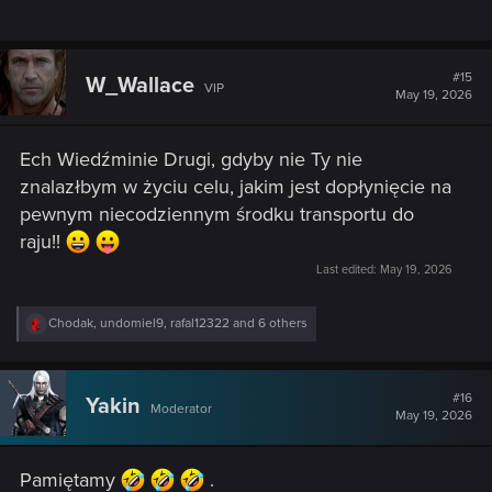
#15
W_Wallace
VIP
May 19, 2026
Ech Wiedźminie Drugi, gdyby nie Ty nie
znalazłbym w życiu celu, jakim jest dopłynięcie na
pewnym niecodziennym środku transportu do
raju!!
Last edited:
May 19, 2026
R
Chodak
,
undomiel9
,
rafal12322
and 6 others
e
a
c
t
#16
Yakin
Moderator
i
May 19, 2026
o
n
s
Pamiętamy
.
: