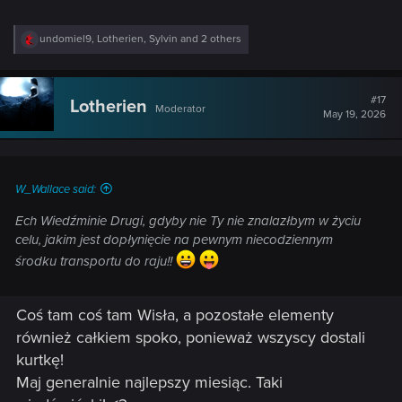
R
undomiel9
,
Lotherien
,
Sylvin
and 2 others
e
a
c
t
#17
Lotherien
Moderator
i
May 19, 2026
o
n
s
:
W_Wallace said:
Ech Wiedźminie Drugi, gdyby nie Ty nie znalazłbym w życiu
celu, jakim jest dopłynięcie na pewnym niecodziennym
środku transportu do raju!!
Coś tam coś tam Wisła, a pozostałe elementy
również całkiem spoko, ponieważ wszyscy dostali
kurtkę!
Maj generalnie najlepszy miesiąc. Taki