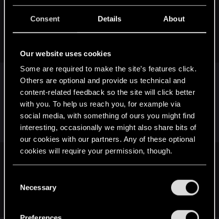
Yakin said:
Consent
Details
About
A mi się od razu Tomek Gop przypomniał
. Pierwsze
skojarzenie jakie mi przyszło do głowy
.
Our website uses cookies
Some are required to make the site’s features click.
Skoro o nim mowa, to warto przywołać jego rolę
Others are optional and provide us technical and
w budowaniu wspomnianego hype'u i zapowiedzi
content-related feedback so the site will click better
związane z systemem walki – czy nie
with you. To help us reach you, for example via
przekonywał nas przypadkiem np. do tego, że w
social media, with something of ours you might find
ramach strategii możliwe będzie wrzucenie przez
interesting, occasionally we might also share bits of
okno petardy?​
our cookies with our partners. Any of these optional
cookies will require your permission, though.
ZUBER92 said:
You’ll find all the details regarding our use of cookies
Świetne wspomnienia mam z tą grą. EK do dziś stoi na
C
and tweak your preferences regarding them in the
Necessary
honorowym miejscu na półce. I ten świetny (niedoceniony na
o
tle pozostałych) soundtrack.
“Settings” menu below.
n
s
Preferences