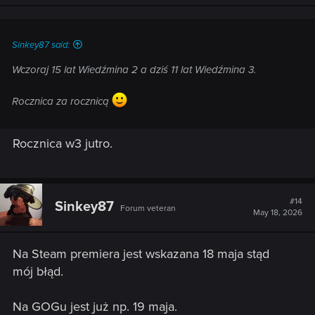
n
s
:
Sinkey87 said:
Wczoraj 15 lat Wiedźmina 2 a dziś 11 lat Wiedźmina 3.
Rocznica za rocznicą
Rocznica w3 jutro.
#14
Sinkey87
Forum veteran
May 18, 2026
Na Steam premiera jest wskazana 18 maja stąd
mój błąd.
Na GOGu jest już np. 19 maja.