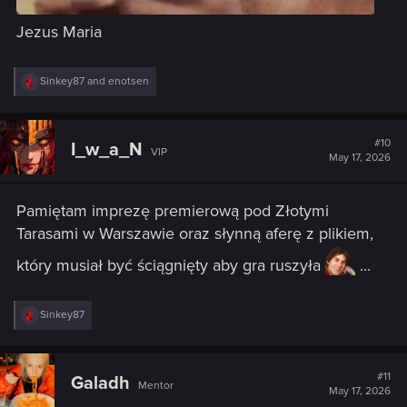
Jezus Maria
R
Sinkey87
and
enotsen
e
a
c
t
#10
I_w_a_N
VIP
i
May 17, 2026
o
n
s
Pamiętam imprezę premierową pod Złotymi
:
Tarasami w Warszawie oraz słynną aferę z plikiem,
który musiał być ściągnięty aby gra ruszyła
...
R
Sinkey87
e
a
c
t
#11
Galadh
Mentor
i
May 17, 2026
o