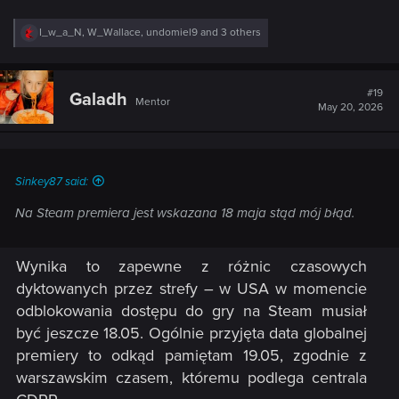
R
I_w_a_N
,
W_Wallace
,
undomiel9
and 3 others
e
a
c
t
#19
Galadh
Mentor
i
May 20, 2026
o
n
s
:
Sinkey87 said:
Na Steam premiera jest wskazana 18 maja stąd mój błąd.
Wynika to zapewne z różnic czasowych
dyktowanych przez strefy – w USA w momencie
odblokowania dostępu do gry na Steam musiał
być jeszcze 18.05. Ogólnie przyjęta data globalnej
premiery to odkąd pamiętam 19.05, zgodnie z
warszawskim czasem, któremu podlega centrala