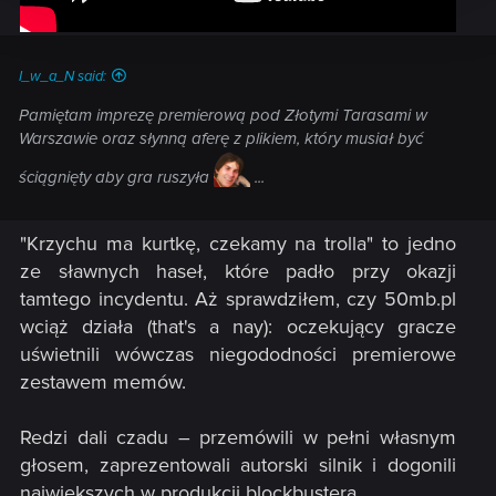
I_w_a_N said:
Pamiętam imprezę premierową pod Złotymi Tarasami w
Warszawie oraz słynną aferę z plikiem, który musiał być
ściągnięty aby gra ruszyła
...
"Krzychu ma kurtkę, czekamy na trolla" to jedno
ze sławnych haseł, które padło przy okazji
tamtego incydentu. Aż sprawdziłem, czy 50mb.pl
wciąż działa (that's a nay): oczekujący gracze
uświetnili wówczas niegododności premierowe
zestawem memów.
Redzi dali czadu – przemówili w pełni własnym
głosem, zaprezentowali autorski silnik i dogonili
największych w produkcji blockbustera.​