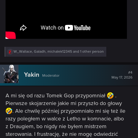
R
W_Wallace
,
Galadh
,
michalek12345
and 1 other person
e
a
c
t
#4
Yakin
Moderator
i
May 17, 2026
o
n
s
A mi się od razu Tomek Gop przypomniał
.
:
Pierwsze skojarzenie jakie mi przyszło do głowy
. Ale chwilę później przypomniało mi się też ile
razy poległem w walce z Letho w komnacie, albo
z Draugiem, bo nigdy nie byłem mistrzem
sterowania. I frustrację, że nie mogę odwiedzić