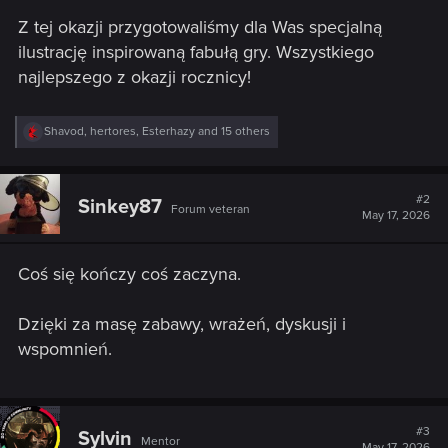
Z tej okazji przygotowaliśmy dla Was specjalną
ilustrację inspirowaną fabułą gry. Wszystkiego
najlepszego z okazji rocznicy!
R
Shavod
,
hertores
,
Esterhazy
and 15 others
e
a
c
t
#2
Sinkey87
Forum veteran
i
May 17, 2026
o
n
s
Coś się kończy coś zaczyna.
:
Dzięki za masę zabawy, wrażeń, dyskusji i
wspomnień.
#3
Sylvin
Mentor
May 17, 2026