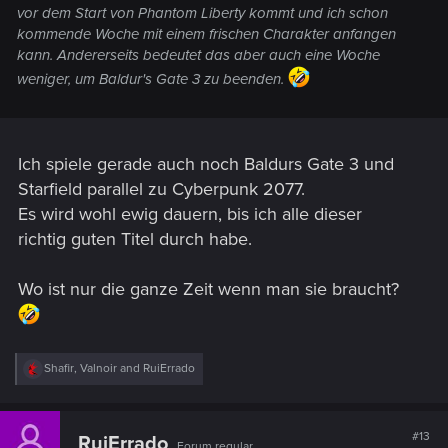
vor dem Start von Phantom Liberty kommt und ich schon
kommende Woche mit einem frischen Charakter anfangen
kann. Andererseits bedeutet das aber auch eine Woche
weniger, um Baldur's Gate 3 zu beenden.
Ich spiele gerade auch noch Baldurs Gate 3 und
Starfield parallel zu Cyberpunk 2077.
Es wird wohl ewig dauern, bis ich alle dieser
richtig guten Titel durch habe.
Wo ist nur die ganze Zeit wenn man sie braucht?
R
Shafir
,
Valnoir
and
RuiErrado
e
a
c
t
#13
RuiErrado
Forum regular
i