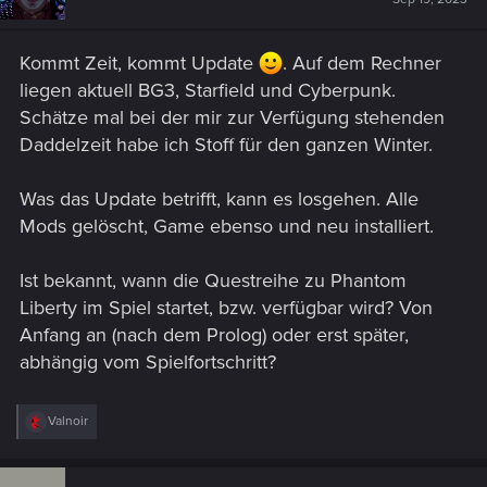
o
n
s
Kommt Zeit, kommt Update
. Auf dem Rechner
:
liegen aktuell BG3, Starfield und Cyberpunk.
Schätze mal bei der mir zur Verfügung stehenden
Daddelzeit habe ich Stoff für den ganzen Winter.
Was das Update betrifft, kann es losgehen. Alle
Mods gelöscht, Game ebenso und neu installiert.
Ist bekannt, wann die Questreihe zu Phantom
Liberty im Spiel startet, bzw. verfügbar wird? Von
Anfang an (nach dem Prolog) oder erst später,
abhängig vom Spielfortschritt?
R
Valnoir
e
a
c