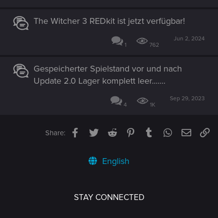
The Witcher 3 REDkit ist jetzt verfügbar!
Jun 2, 2024
1
762
Gespeicherter Spielstand vor und nach
Update 2.0 Lager komplett leer.......
Sep 29, 2023
4
1K
Facebook
Twitter
Reddit
Pinterest
Tumblr
WhatsApp
Email
Li
Share:
English
STAY CONNECTED