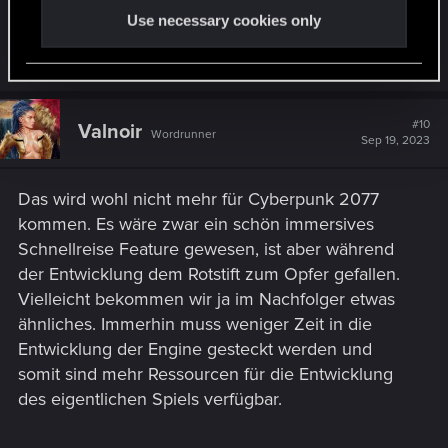
s
Was ist eigentlich mit der versprochenen und
:
Use necessary cookies only
manchmal gezeigten U- und Hochbahn?
#10
Valnoir
Wordrunner
Sep 19, 2023
Das wird wohl nicht mehr für Cyberpunk 2077
kommen. Es wäre zwar ein schön immersives
Schnellreise Feature gewesen, ist aber während
der Entwicklung dem Rotstift zum Opfer gefallen.
Vielleicht bekommen wir ja im Nachfolger etwas
ähnliches. Immerhin muss weniger Zeit in die
Entwicklung der Engine gesteckt werden und
somit sind mehr Ressourcen für die Entwicklung
des eigentlichen Spiels verfügbar.