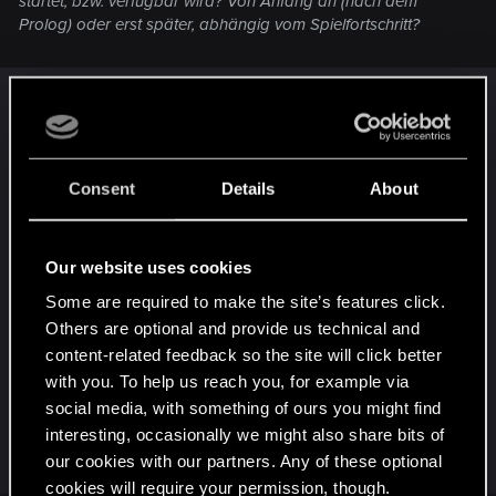
startet, bzw. verfügbar wird? Von Anfang an (nach dem
Prolog) oder erst später, abhängig vom Spielfortschritt?
Laut dem letzten Gamestar Video zum
kommenden Update 2.0 und Phantom Liberty
startet die Story der Erweiterung entweder
organisch im Spieldurchlauf, sobald man die
Consent
Details
About
Questreihe der Voodoo Boys in Pacifica erledigt
hat. Oder man beginnt ein neues Spiel und wählt
die Option, direkt mit Phantom Liberty zu starten.
Our website uses cookies
Dann startet man vermutlich auch mit einem
Some are required to make the site’s features click.
höheren Level ins Spiel. Für mich kommt aber nur
Others are optional and provide us technical and
ein komplett neuer Spieldurchlauf in Frage, da ich
content-related feedback so the site will click better
die ganzen Neuerungen erleben und gleichzeitig
with you. To help us reach you, for example via
einen neuen Spielstil ausprobieren möchte.
social media, with something of ours you might find
interesting, occasionally we might also share bits of
R
Shafir
our cookies with our partners. Any of these optional
e
cookies will require your permission, though.
a