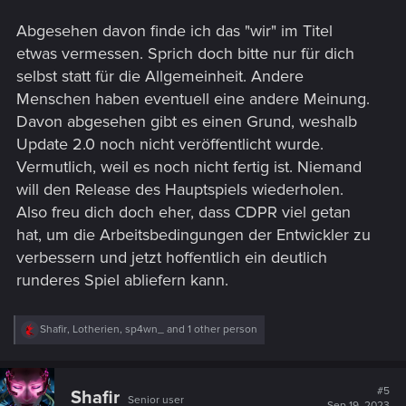
Abgesehen davon finde ich das "wir" im Titel
etwas vermessen. Sprich doch bitte nur für dich
selbst statt für die Allgemeinheit. Andere
Menschen haben eventuell eine andere Meinung.
Davon abgesehen gibt es einen Grund, weshalb
Update 2.0 noch nicht veröffentlicht wurde.
Vermutlich, weil es noch nicht fertig ist. Niemand
will den Release des Hauptspiels wiederholen.
Also freu dich doch eher, dass CDPR viel getan
hat, um die Arbeitsbedingungen der Entwickler zu
verbessern und jetzt hoffentlich ein deutlich
runderes Spiel abliefern kann.
R
Shafir
,
Lotherien
,
sp4wn_
and 1 other person
e
a
c
t
#5
Shafir
Senior user
i
Sep 19, 2023