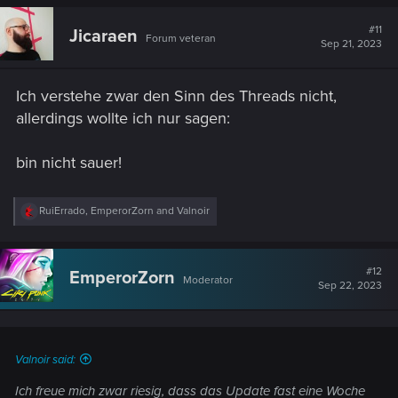
#11
Jicaraen
Forum veteran
Sep 21, 2023
Ich verstehe zwar den Sinn des Threads nicht,
allerdings wollte ich nur sagen:
bin nicht sauer!
R
RuiErrado
,
EmperorZorn
and
Valnoir
e
a
c
t
#12
EmperorZorn
Moderator
i
Sep 22, 2023
o
n
s
:
Valnoir said:
Ich freue mich zwar riesig, dass das Update fast eine Woche