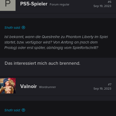
P
t
#6
PS5-Spieler
Forum regular
i
Sep 19, 2023
o
n
s
:
Shafir said:
Ist bekannt, wann die Questreihe zu Phantom Liberty im Spiel
startet, bzw. verfügbar wird? Von Anfang an (nach dem
Prolog) oder erst später, abhängig vom Spielfortschritt?
Das interessiert mich auch brennend.
#7
Valnoir
Wordrunner
Sep 19, 2023
Shafir said: