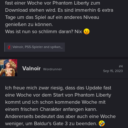
fast einer Woche vor Phantom Liberty zum
Download stehen wird. Es sind immerhin 6 extra
Tage um das Spiel auf ein anderes Niveau
genießen zu können.
Was ist nun so schlimm daran? Nix
R
Valnoir
,
PS5-Spieler
and
sp4wn_
e
a
c
t
#4
Valnoir
Wordrunner
i
Sep 15, 2023
o
n
s
Ich freue mich zwar riesig, dass das Update fast
:
eine Woche vor dem Start von Phantom Liberty
kommt und ich schon kommende Woche mit
einem frischen Charakter anfangen kann.
Andererseits bedeutet das aber auch eine Woche
weniger, um Baldur's Gate 3 zu beenden.