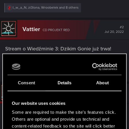
R
I_w_a_N
,
zi3lona
,
Wroobelek
and 8 others
e
a
c
t
#2
Vattier
CD PROJEKT RED
i
Jul 20, 2022
o
n
s
Stream o Wiedźminie 3: Dzikim Gonie już trwa!
:
Dołącz do nas na twitch.tv/cdprojektred
R
I_w_a_N
,
ZUBER92
,
Nars
and 6 others
e
a
Consent
Details
About
c
t
#3
Vattier
CD PROJEKT RED
i
Jul 21, 2022
o
Our website uses cookies
n
s
Umknął ci wczorajszy stream? Nic straconego!
Some are required to make the site’s features click.
:
Znamy się z Panią Czasów i Miejsc — pomogła
Others are optional and provide us technical and
content-related feedback so the site will click better
nam złapać go dla ciebie.