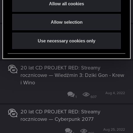
t
rocznicowe — Wiedźmin 2: Zabójcy królów
Allow all cookies
i
Jul 14, 2022
o
4
1K
Allow selection
n
20 lat CD PROJEKT RED: Streamy
rocznicowe — GWINT: Mag Renegat
Use necessary cookies only
Sep 2, 2022
8
2K
20 lat CD PROJEKT RED: Streamy
rocznicowe — Wiedźmin 3: Dziki Gon - Krew
i Wino
Aug 4, 2022
1
607
20 lat CD PROJEKT RED: Streamy
rocznicowe — Cyberpunk 2077
Aug 25, 2022