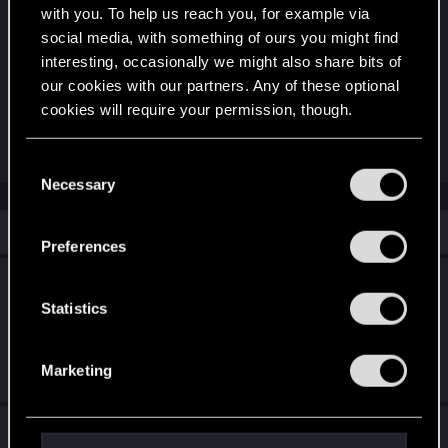
with you. To help us reach you, for example via
social media, with something of ours you might find
Powtórkę znajdziesz na
interesting, occasionally we might also share bits of
20yearsof.cdprojektred.com/streams
oraz na
our cookies with our partners. Any of these optional
naszym kanale YouTube.
cookies will require your permission, though.
R
I_w_a_N
,
Yakin
,
ZUBER92
and 7 others
You’ll find all the details regarding our use of cookies
e
C
a
and tweak your preferences regarding them in the
Necessary
o
c
“Settings” menu below.
t
n
i
Similar threads
s
o
Preferences
n
e
s
20 lat CD PROJEKT RED: Streamy
n
:
rocznicowe — Wiedźmin 3: Dziki Gon -
t
Statistics
Serca z Kamienia
S
e
Jul 28, 2022
Marketing
l
2
889
e
20 lat CD PROJEKT RED: Streamy
c