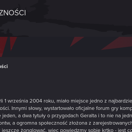
CZNOŚCI
ości
li 1 września 2004 roku, miało miejsce jedno z najbardzi
zkości. Innymi słowy, wystartowało oficjalne forum gry ko
jeden, a dwa tytuły o przygodach Geralta i to nie na jedn
ontw, a ogromna społeczność złożona z zarejestrowanych
 jeszcze żonglować, więc powiedzmy sobie krtko - jest c