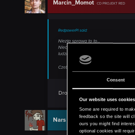
Marcin_Momot
CD PROJEKT RED
RedpowerPl said:
Niezła sprawa to to...
Nieco ponad osiem lat temu, czyli 1 wrz
ludzkości. Innymi słowy, wystartowało 
Czeba czytać a nie wklejać gotowce
Consent
Drobne problemy techniczne - 
Our website uses cookie
Some are required to make 
feedback so the site will c
Nars
Moderator
ours you might find interes
optional cookies will requi