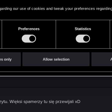
go nie wybierzecie, gotów się obrazić, albo co gorsza zacz
 regarding our use of cookies and tweak your preferences regarding
merów na Łiczer Forum. ;]
Preferences
Statistics
o Karczmarza.
akładzie
es only
Allow selection
A
ytu. Więksi spamerzy tu się przewijali xD