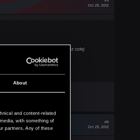
#5
Oct 25, 2012
eń w historii Internetu, Polski oraz całej
About
hnical and content-related
l media, with something of
#6
Oct 25, 2012
ur partners. Any of these