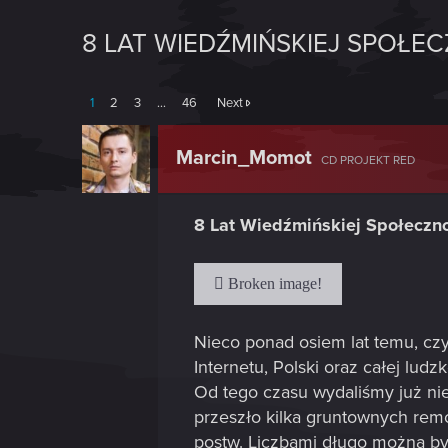
8 LAT WIEDŹMIŃSKIEJ SPOŁE
1
2
3
…
46
Next
Marcin_Momot
CD PROJEKT RED
8 Lat Wiedźmińskiej Społeczn
Nieco ponad osiem lat temu, czy
Internetu, Polski oraz całej lud
Od tego czasu wydaliśmy już nie 
przeszło kilka gruntownych rem
postw. Liczbami długo można by