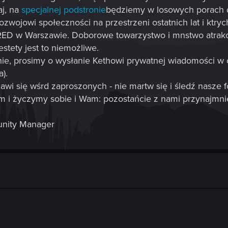
aj, na
specjalnej podstronie
będziemy w losowych porach dn
 rozwojowi społeczności na przestrzeni ostatnich lat i kt
RED w Warszawie. Doborowe towarzystwo i mnstwo atrakc
estety jest to niemożliwe.
ronie, prosimy o wysłanie Kethowi prywatnej wiadomości w
).
awi się wśrd zaproszonych - nie martw się i śledź nasze 
m i życzymy sobie i Wam: pozostańcie z nami przynajmnie
nity Manager