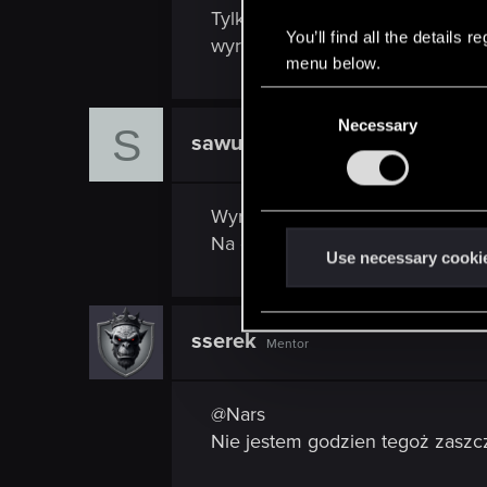
Tylko dajcie tam ser-ka, bo jak 
You’ll find all the details
wyróżnić Pierwszego Pośród Spa
menu below.
C
Necessary
o
S
sawu97
Rookie
n
s
e
Wyróżnijcie również Czerwoneg
n
Na otarcie łez po przegranym z
t
Use necessary cooki
S
e
l
sserek
Mentor
e
c
@Nars
t
i
Nie jestem godzien tegoż zaszcz
o