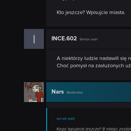
Kto jeszcze? Wpisujcie miasta.
I
INCE.602
Senior user
A niektórzy ludzie nastawili się 
Choć pomysł na zasłużonych uży
Nars
Moderator
ser-ek said:
Kogo typujecie jeszcze? 8 miejsc został