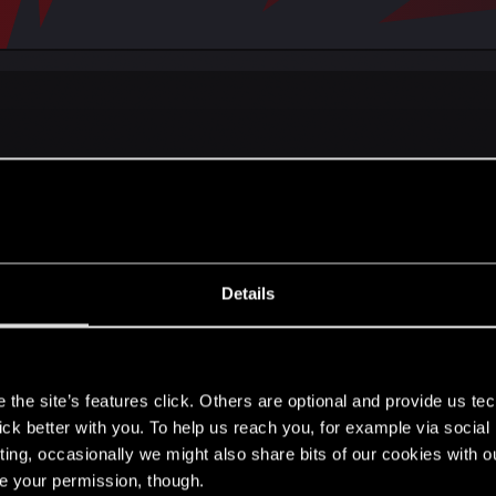
eśnia 2004 roku, miało miejsce jedno z najbardziej znaczących wydarz
oficjalne forum gry komputerowej "Wiedźmin". Pojawiło się 2 razy.
Details
przepraszamy.
s
the site’s features click. Others are optional and provide us tec
lick better with you. To help us reach you, for example via socia
ting, occasionally we might also share bits of our cookies with o
re your permission, though.