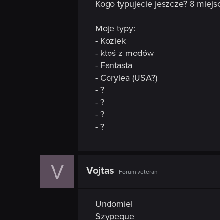
n
Kogo typujecie jeszcze? 8 miejsc
Moje typy:
- Koziek
- ktoś z modów
- Fantasta
- Corylea (USA?)
- ?
- ?
- ?
- ?
V
Vojtas
Forum veteran
Undomiel
Szypeque