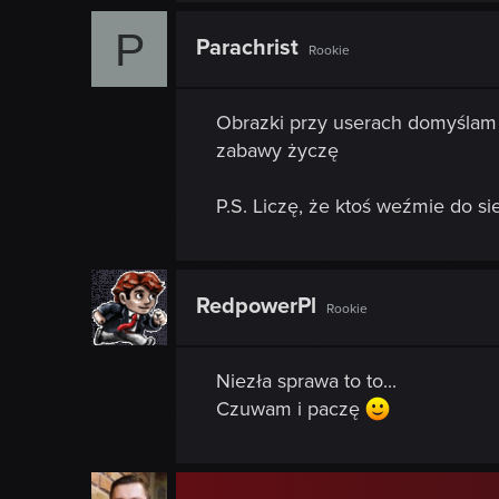
P
Parachrist
Rookie
Obrazki przy userach domyślam s
zabawy życzę
P.S. Liczę, że ktoś weźmie do s
RedpowerPl
Rookie
Niezła sprawa to to...
Czuwam i paczę