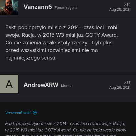
t
#84
Vanzann6
Forum regular
i
Aug 25, 2021
o
n
s
Fakt, popieprzylo mi sie z 2014 - czas leci i robi
:
swoje. Racja, w 2015 W3 mial juz GOTY Award.
Co nie zmienia wcale istoty rzeczy - tryb plus
przed wszystkimi rozwinieciami nie ma
najmniejszego sensu.
A
#85
AndrewXRW
Mentor
Aug 26, 2021
Vanzann6 said:
Fakt, popieprzylo mi sie z 2014 - czas leci i robi swoje. Racja,
w 2015 W3 mial juz GOTY Award. Co nie zmienia wcale istoty