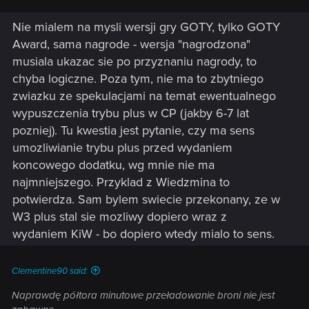
Nie mialem na mysli wersji gry GOTY, tylko GOTY
Award, sama nagrode - wersja "nagrodzona"
musiala ukazac sie po przyznaniu nagrody, to
chyba logiczne. Poza tym, nie ma to zbytniego
zwiazku ze spekulacjami na temat ewentualnego
wypuszczenia trybu plus w CP (jakby 6-7 lat
pozniej). Tu kwestia jest pytanie, czy ma sens
umozliwianie trybu plus przed wydaniem
koncowego dodatku, wg mnie nie ma
najmniejszego. Przyklad z Wiedzmina to
potwierdza. Sam bylem swiecie przekonany, ze w
W3 plus stal sie mozliwy dopiero wraz z
wydaniem KiW - bo dopiero wtedy mialo to sens.
Clementine90 said:
Naprawdę półtora minutowe przeładowanie broni nie jest