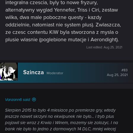
integralna czescia, byly to nowe fryzury,
alternatywny wyglad Yennefer, Triss i Ciri, zestaw
wilka, dwa male poboczne questy - kazdy
oddzielnie, natomiast nie system plus). Zwlaszcza,
ze czesc contentu KiW byla stworzona z mysla o
plusie wlasnie (poglebione mutacje i Aerondight).
Last edited:
Aug 25, 2021
#83
Szincza
Moderator
Aug 25, 2021
Vanzann6 said:
Sierpien 2015 to bylo 4 miesiace po premierze gry, wtedy
jeszcze nawet skrzyni na ekwipunek nie bylo... i tryb plus
pojawil sie wraz z Krwia i Winem, mozemy sie zalozyc. I na
bank nie bylo to jedno z darmowych 14 DLC, mniej wiecej