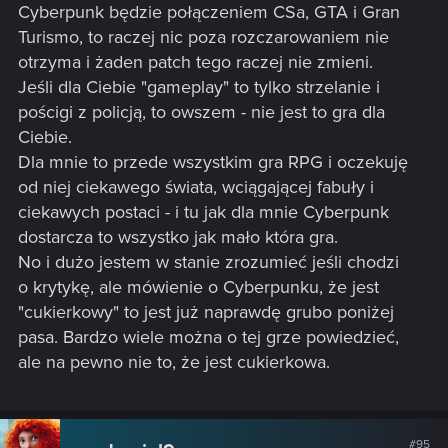
gwiazdek z cyberpunku, w tym momencie szybciutko alt + F4,
Cyberpunk będzie połączeniem CSa, GTA i Gran
kupić GTA a następnie włączyć, zdobyć tyle samo gwiazdek
Turismo, to raczej nic poza rozczarowaniem nie
w GTA i pościgać się z policją próbując sobie wyobrazić
otrzyma i żaden patch tego raczej nie zmieni.
sobie że to się dzieje w cyberpunku.
Jeśli dla Ciebie "gameplay" to tylko strzelanie i
pościgi z policją, to owszem - nie jest to gra dla
Generalnie jak ktoś chce doświadczać gameplayu to nie w
cyberpunku, bo jeśli ktoś oczekuje gameplayu to ewidentnie
Ciebie.
nie rozumie tego świata, nie rozumie czym jest prawdziwy
Dla mnie to przede wszystkim gra RPG i oczekuję
Cyberpunk, cyberpunk nie może mieć gameplayu a jak tego
od niej ciekawego świata, wciągającej fabuły i
nie rozumiesz no to trudno, to wtedy znaczy że to nie jest gra
ciekawych postaci - i tu jak dla mnie Cyberpunk
dla Ciebie i powinieneś sobie pograć w coś co zrozumiesz.
dostarcza to wszystko jak mało która gra.
No i dużo jestem w stanie zrozumieć jeśli chodzi
o krytykę, ale mówienie o Cyberpunku, że jest
"cukierkowy" to jest już naprawdę grubo poniżej
pasa. Bardzo wiele można o tej grze powiedzieć,
ale na pewno nie to, że jest cukierkowa.
#95