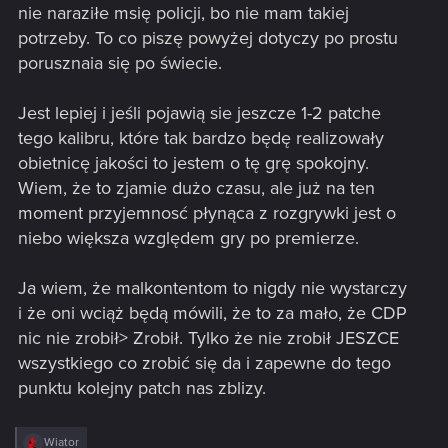
nie naraziłe msię policji, bo nie mam takiej
potrzeby. To co piszę powyżej dotyczy po prostu
porusznaia się po świecie.
Jest lepiej i jeśli pojawią sie jeszcze 1-2 patche
tego kalibru, które tak bardzo będę realizowały
obietnicę jakości to jestem o tę grę spokojny.
Wiem, że to zjamie dużo czasu, ale już na ten
moment przyjemnosć płynąca z rozgrywki jest o
niebo większa względem gry po premierze.
Ja wiem, że malkontentom to nigdy nie wystarczy
i że oni wciąż będą mówili, że to za mało, że CDP
nic nie zrobił> Zrobił. Tylko że nie zrobił JESZCE
wszystkiego co zrobić się da i zapewne do tego
punktu kolejny patch nas zblizy.
R
Wiator