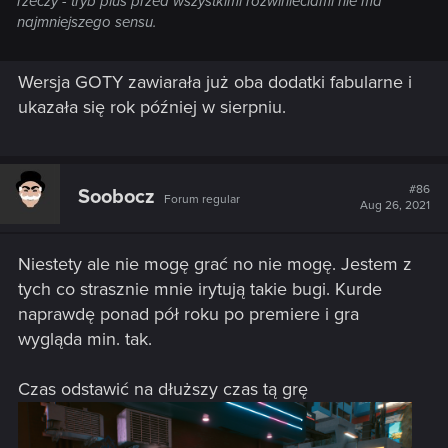
rzeczy - tryb plus przed wszystkimi rozwinieciami nie ma
najmniejszego sensu.
Wersja GOTY zawiarała już oba dodatki fabularne i
ukazała się rok później w sierpniu.
#86
Soobocz
Forum regular
Aug 26, 2021
Niestety ale nie mogę grać no nie mogę. Jestem z
tych co strasznie mnie irytują takie bugi. Kurde
naprawdę ponad pół roku po premiere i gra
wygląda min. tak.
Czas odstawić na dłuższy czas tą grę