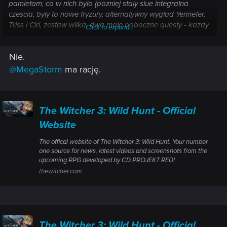
pamietam, co w nich bylo (pozniej staly siue integralna
czescia, byly to nowe fryzury, alternatywny wyglad Yennefer,
Triss i Ciri, zestaw wilka, dwa male poboczne questy - kazdy
Click to expand...
oddzielnie, natomiast nie system plus). Zwlaszcza, ze czesc
contentu KiW byla stworzona z mysla o plusie wlasnie
Nie.
(poglebione mutacje i Aerondight).
@MegaStorm
ma rację.
The Witcher 3: Wild Hunt - Official
Website
The offical website of The Witcher 3: Wild Hunt. Your number
one source for news, latest videos and screenshots from the
upcoming RPG developed by CD PROJEKT RED!
thewitcher.com
The Witcher 3: Wild Hunt - Official