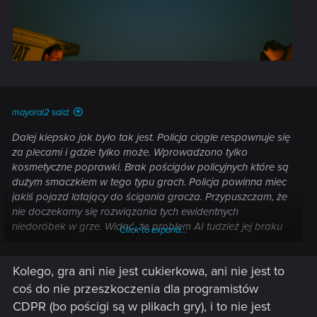
mayoral2 said:
Dalej kiepsko jak było tak jest. Policja ciągle respawnuje się
za plecami i gdzie tylko może. Wprowadzono tylko
kosmetyczne poprawki. Brak pościgów policyjnych które są
dużym smaczkiem w tego typu grach. Policja powinna miec
jakiś pojazd latający do ścigania gracza. Przypuszczam, że
nie doczekamy się rozwiązania tych ewidentnych
niedoróbek w grze. Widać, że problem AI tudzież jej braku
Click to expand...
jest nie do przeskoczenia dla "programistów" CDPR. Gra jest
cukierkowatą makietą bez wyrazu.
Kolego, gra ani nie jest cukierkowa, ani nie jest to
coś do nie przeszkoczenia dla programistów
CDPR (bo pościgi są w plikach gry), i to nie jest