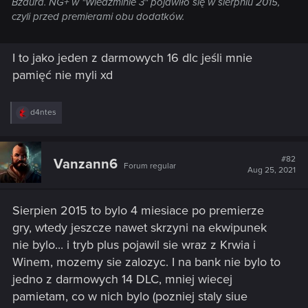
Bzdura. NG+ w "Wiedźminie 3" pojawiło się w sierpniu 2015,
czyli przed premierami obu dodatków.
I to jako jeden z darmowych 16 dlc jeśli mnie
pamięć nie myli xd
R
d4ntes
e
a
c
t
#82
Vanzann6
Forum regular
i
Aug 25, 2021
o
n
s
Sierpien 2015 to bylo 4 miesiace po premierze
:
gry, wtedy jeszcze nawet skrzyni na ekwipunek
nie bylo... i tryb plus pojawil sie wraz z Krwia i
Winem, mozemy sie zalozyc. I na bank nie bylo to
jedno z darmowych 14 DLC, mniej wiecej
pamietam, co w nich bylo (pozniej staly siue