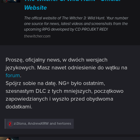
Website
The offical website of The Witcher 3: Wild Hunt. Your number
one source for news, latest videos and screenshots from the
upcoming RPG developed by CD PROJEKT RED!
thewitcher.com
Proszę, oficjalny news, w dwóch wersjach
językowych. Masz nawet odniesienie do wątku na
forum
.
Spójrz sobie na datę. NG+ było ostatnim,
szesnastym DLC z tych mniejszych, początkowo
zapowiedzianych i wyszło przed obydwoma
dodatkami.
R
zi3lona
,
AndrewXRW
and
hertores
e
a
c