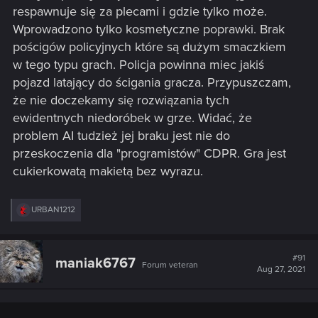
respawnuje się za plecami i gdzie tylko może.
Wprowadzono tylko kosmetyczne poprawki. Brak
pościgów policyjnych które są dużym smaczkiem
w tego typu grach. Policja powinna miec jakiś
pojazd latający do ścigania gracza. Przypuszczam,
że nie doczekamy się rozwiązania tych
ewidentnych niedoróbek w grze. Widać, że
problem AI tudzież jej braku jest nie do
przeskoczenia dla "programistów" CDPR. Gra jest
cukierkowatą makietą bez wyrazu.
R
URBAN1212
e
a
c
t
#91
maniak6767
Forum veteran
i
Aug 27, 2021
o
n
s
: