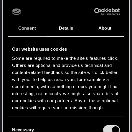
przetestował wszystkich zadań przed wydaniem
patcha, albo zrobił to po łebkach.
U mnie bugi są mimo wszystko sporadyczne, ale
cała linia fabularna z Nomadami miała, u mnie
Consent
Details
About
liczne (nowe) babole, które, pojawiały się prawie w
każdym zadaniu, co powoduje pewną irytację, bo
wcześniej tego nie było.
Our website uses cookies
Przykładowo:
Some are required to make the site’s features click.
Others are optional and provide us technical and
content-related feedback so the site will click better
with you. To help us reach you, for example via
social media, with something of ours you might find
interesting, occasionally we might also share bits of
our cookies with our partners. Any of these optional
cookies will require your permission, though.
You’ll find all the details regarding our use of cookies
C
and tweak your preferences regarding them in the
Necessary
Ognisko się nie pali, twarze postaci są oświetlone,
o