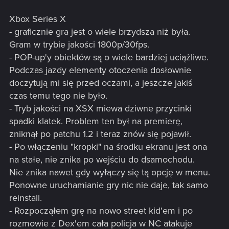
Xbox Series X
- graficznie gra jest o wiele brzydsza niż była.
Gram w trybie jakości 1800p/30fps.
- POP-up'y obiektów są o wiele bardziej uciążliwe.
Podczas jazdy elementy otoczenia dosłownie
doczytują mi się przed oczami, a jeszcze jakiś
czas temu tego nie było.
- Tryb jakości na XSX miewa dziwne przycinki
spadki klatek. Problem ten był na premierę,
zniknął po patchu 1.2 i teraz znów się pojawił.
- Po włączeniu "kropki" na środku ekranu jest ona
na stałe, nie znika po wejściu do dsamochodu.
Nie znika nawet gdy wyłączy się tą opcję w menu.
Ponowne uruchamianie gry nic nie daje, tak samo
reinstall.
- Rozpocząłem grę na nowo street kid'em i po
rozmowie z Dex'em cała policja w NC atakuje