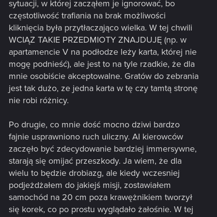
sytuacji, w której zacząłem je ignorować, bo
częstotliwość trafiania na brak możliwości
kliknięcia była przytłaczająco wielka. W tej chwili
WCIĄZ TAKIE PRZEDMIOTY ZNAJDUJĘ (np. w
apartamencie V na podłodze leży karta, której nie
mogę podnieść), ale jest to na tyle rzadkie, że dla
mnie osobiście akceptowalne. Gratów do zebrania
jest tak dużo, ze jedna karta w tę czy tamtą stronę
nie robi różnicy.
Po drugie, co mnie dość mocno dziwi bardzo
fajnie usprawniono ruch uliczny. AI kierowców
zaczęło być zdecydowanie bardziej immersywne,
starają się omijać przeszkody. Ja wiem, że dla
wielu to będzie drobiazg, ale kiedy wczesniej
podjeżdżałem do jakiejś misji, zostawiałem
samochód na 20 cm poza krawężnikiem tworzył
się korek, co po prostu wyglądało żałośnie. W tej