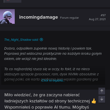
e
a
c
t
#97
incomingdamage
Forum regular
i
Aug 27, 2021
o
n
s
:
The_Night_Shadow said:
Dobra, odpaliłem zupełnie nową historię i powiem tak.
Poprawa jest widoczna praktycznie na każdym kroku gołym
okiem, ale wciąż nie jest idealnie.
To co najbardziej rzuca się w oczy, to fakt, iż na nieco
słabszym sprzęcie (procesor, ram, dysk NVMe absolutnie z
górnej półki, ale karta graficzna jest wąskim gardłem) gra
Click to expand...
wygląda O NIEBO lepiej niż wcześniej. Nie ma chamskiego
efektu śnieżenia, NPCów jest więcej przy tej samej liczbie
Top
Miło wiedzieć, że gra zaczyna nabierać
klatek (można podnieść ustawienia graficzne), FPSów jest
Bott
sporo więcej dzięki czemu można się nieco ambitniej
ładniejszych kształtów od strony technicznej
pobawić ustawieniami graficznymi.
Wspomniałeś o poprawie AI tłumu. Mógłbyś