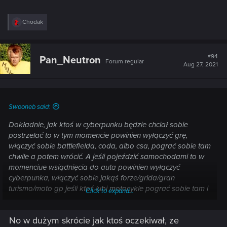
R
Chodak
e
a
c
t
#94
Pan_Neutron
Forum regular
i
Aug 27, 2021
o
n
s
:
Swooneb said:
Dokładnie, jak ktoś w cyberpunku będzie chciał sobie
postrzelać to w tym momencie powinien wyłączyć grę,
włączyć sobie battlefielda, coda, albo csa, pograć sobie tam
chwile a potem wrócić. A jeśli pojeździć samochodami to w
momenciue wsiądnięcia do auta powinien wyłączyć
cyberpunka, włączyć sobie jakąś forze/grida/gran
turismo/moto gp jeśli ktoś lubi motocykle pograć sobie tam i
Click to expand...
jak już zaspokoi swoją potrzebę jeżdżenia to wrócić do
Cyberpunka, podobnie z policją, jeśli chce się uczestniczyć w
No w dużym skrócie jak ktoś oczekiwał, ze
pościgach policyjnych, to gracz powinien zdobyć kilka