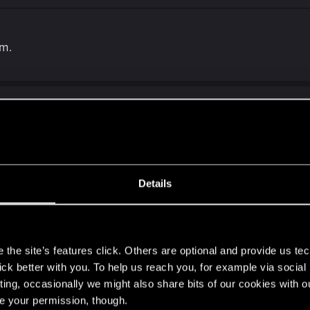
em.
e 3.1 i niestety ale FG nie będzie działać z DLSS, no ale ch
Details
s
the site’s features click. Others are optional and provide us tec
lick better with you. To help us reach you, for example via socia
ting, occasionally we might also share bits of our cookies with o
 nie naprawiliście choćby akceleratora synaptycznego któ
re your permission, though.
już nie ma.