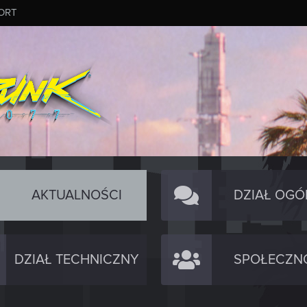
ORT
AKTUALNOŚCI
DZIAŁ OGÓ
DZIAŁ TECHNICZNY
SPOŁECZN