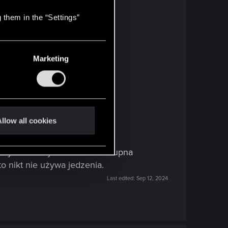
 them in the “Settings”
je.
 i ataku się zapętla.
Marketing
llow all cookies
racji fabularnych możliwość kupna
to nikt nie używa jedzenia.
Last edited:
Sep 12, 2024