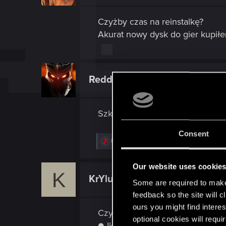
n
s
Czyżby czas na reinstalkę?
:
Akurat nowy dysk do gier kupił
Reddzik
Senior user
Szkoda, że FSR w wersji 3.0, a ni
Consent
R
Kordis_
e
a
c
Our website uses cookie
K
t
KrYlu
Fresh user
i
Some are required to make 
o
feedback so the site will c
n
s
ours you might find interes
Czy wy serio przez tyle miesięcy
:
optional cookies will requi
● Ikonki delayów haków których 