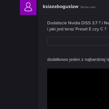
n
t
ksiazeboguslaw
Senior user
i
o
n
s
Dodaliscie Nvidia DlSS 3.7 ? i Nv
:
i jaki jest teraz Preset E czy C ?
dodatkowo jeden z najbardziej is