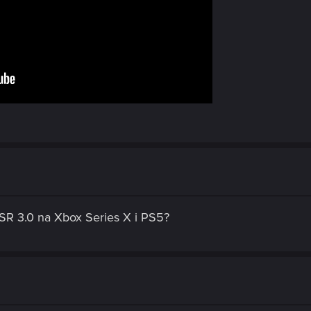
SR 3.0 na Xbox Series X i PS5?