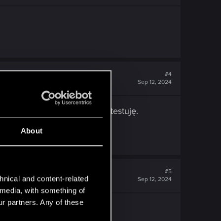
#4
Sep 12, 2024
ociaż tyle, zainstaluję i przetestuję.
About
#5
hnical and content-related
Sep 12, 2024
l media, with something of
ur partners. Any of these
ry się zapętla???