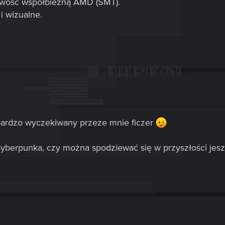
owość współbieżną AMD (SMT).
i wizualne.
 bardzo wyczekiwany przeze mnie ficzer
a Cyberpunka, czy można spodziewać się w przyszłości jes