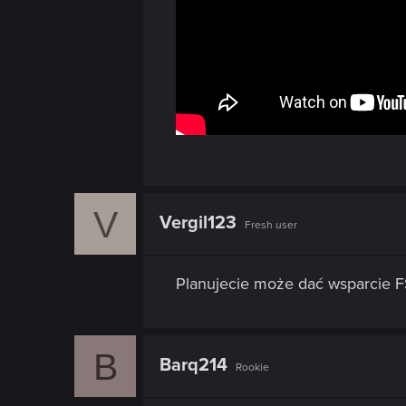
V
Vergil123
Fresh user
Planujecie może dać wsparcie F
B
Barq214
Rookie