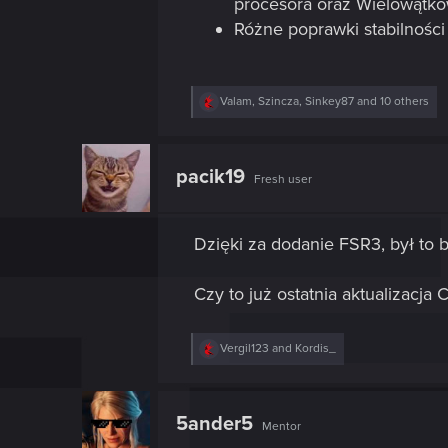
procesora oraz Wielowątk
Różne poprawki stabilności 
R
Valam
,
Szincza
,
Sinkey87
and 10 others
e
a
c
t
pacik19
Fresh user
i
o
n
s
Dzięki za dodanie FSR3, był to
:
Czy to już ostatnia aktualizacj
R
Vergil123
and
Kordis_
e
a
c
t
5ander5
Mentor
i
o