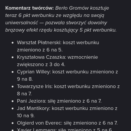
Komentarz twórców:
Berło Gromów kosztuje
teraz 6 pkt werbunku ze względu na swoją
uniwersalność — pozwala stworzyć dowolny
brązowy efekt rzędu kosztujący 5 pkt werbunku.
Warsztat Płatnerski: koszt werbunku
zmieniono z 6 na 5.
Kryształowa Czaszka: wzmocnienie
zwiększono z 3 do 4.
Cyprian Willey: koszt werbunku zmieniono z
9 na 8.
Towarzysze Iris: koszt werbunku zmieniono z
8 na 7.
Pani Jeziora: siłę zmieniono z 6 na 7.
Jad Mantikory: koszt werbunku zmieniono z
10 na 9.
Olgierd von Everec: siłę zmieniono z 6 na 7.
Xavier Lemmens: siłę zmieniono z 5 na 6.