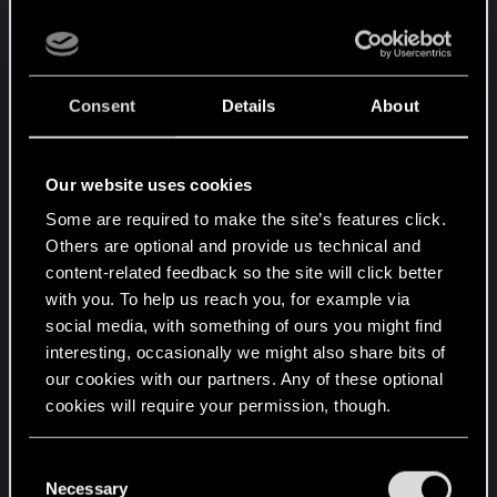
kategorię dodatkową “Dziki Gon”.
Ogar Dzikiego Gonu: ustawiono kategorię
główną “Bestia” oraz kategorię dodatkową
“Dziki Gon”.
Consent
Details
About
Komentarz twórców:
Dziki Gon jest teraz
kategorią dodatkową. Kategorią główną
Our website uses cookies
jednostek Dzikiego Gonu jest ich rasa.
Some are required to make the site’s features click.
Wiedzieliście, że większość z nich to elfy?
Others are optional and provide us technical and
content-related feedback so the site will click better
Krwawa Miazga: ustawiono kategorię
with you. To help us reach you, for example via
dodatkową “Dziki Gon”.
social media, with something of ours you might find
Naglfar: ustawiono kategorię dodatkową
interesting, occasionally we might also share bits of
“Dziki Gon”.
our cookies with our partners. Any of these optional
Krwawa Klątwa: Koszt werbunku zmieniono z
cookies will require your permission, though.
9 na 10.Umiejętność zmieniono na “Stwórz
Krwawy Księżyc we wrogim rzędzie na czas
You’ll find all the details regarding our use of cookies
C
5 tur, następnie stwórz Ekimmy (2) w
and tweak your preferences regarding them in the
Necessary
o