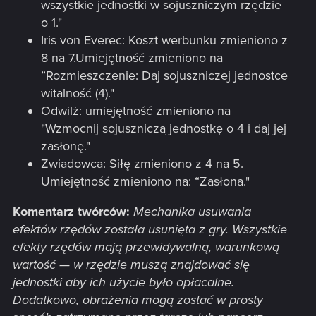
wszystkie jednostki w sojuszniczym rzędzie
o 1."
Iris von Everec: Koszt werbunku zmieniono z
8 na 7.Umiejętność zmieniono na
”Rozmieszczenie: Daj sojuszniczej jednostce
witalność (4)."
Odwilż: umiejętność zmieniono na
"Wzmocnij sojuszniczą jednostkę o 4 i daj jej
zasłonę."
Zwiadowca: Siłę zmieniono z 4 na 5.
Umiejętność zmieniono na: “Zasłona."
Komentarz twórców:
Mechanika usuwania
efektów rzędów została usunięta z gry. Wszystkie
efekty rzędów mają przewidywalną, warunkową
wartość — w rzędzie muszą znajdować się
jednostki aby ich użycie było opłacalne.
Dodatkowo, obrażenia mogą zostać w prosty