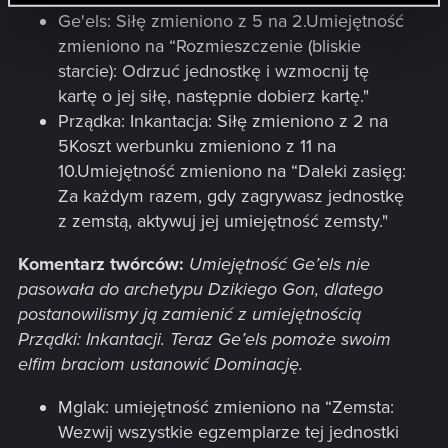
Ge'els: Siłę zmieniono z 5 na 2.Umiejętność
zmieniono na “Rozmieszczenie (bliskie
starcie): Odrzuć jednostkę i wzmocnij tę
kartę o jej siłę, następnie dobierz kartę."
Prządka: Inkantacja: Siłę zmieniono z 2 na
5Koszt werbunku zmieniono z 11 na
10.Umiejętność zmieniono na “Daleki zasięg:
Za każdym razem, gdy zagrywasz jednostkę
z zemstą, aktywuj jej umiejętność zemsty."
Komentarz twórców:
Umiejętność Ge’els nie
pasowała do archetypu Dzikiego Gon, dlatego
postanowilismy ją zamienić z umiejętnością
Prządki: Inkantacji. Teraz Ge’els pomoże swoim
elfim braciom ustanowić Dominację.
Mglak: umiejętność zmieniono na “Zemsta:
Wezwij wszystkie egzemplarze tej jednostki