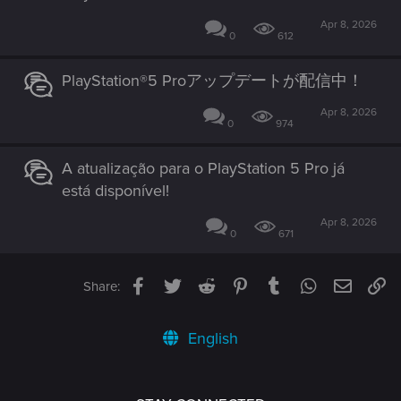
Apr 8, 2026
0
612
PlayStation®5 Proアップデートが配信中！
Apr 8, 2026
0
974
A atualização para o PlayStation 5 Pro já
está disponível!
Apr 8, 2026
0
671
Facebook
Twitter
Reddit
Pinterest
Tumblr
WhatsApp
Email
Li
Share:
English