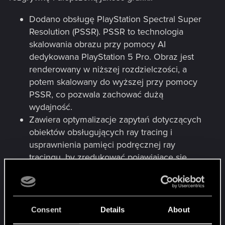
Dodano obsługę PlayStation Spectral Super
Resolution (PSSR). PSSR to technologia
skalowania obrazu przy pomocy AI
dedykowana PlayStation 5 Pro. Obraz jest
renderowany w niższej rozdzielczości, a
potem skalowany do wyższej przy pomocy
PSSR, co pozwala zachować dużą
wydajność.
Zawiera optymalizacje zapytań dotyczących
obiektów obsługujących ray tracing i
usprawnienia pamięci podręcznej ray
tracingu, by zredukować pojawiające się
nagle cienie.
Wprowadza wsparcie dla struktury BVH8 (8-
way Bounding Volume Hierarchy) w celu
poprawy wydajności i skuteczności
Consent
Details
About
elementów ray tracingu — oświetlenia, cieni i