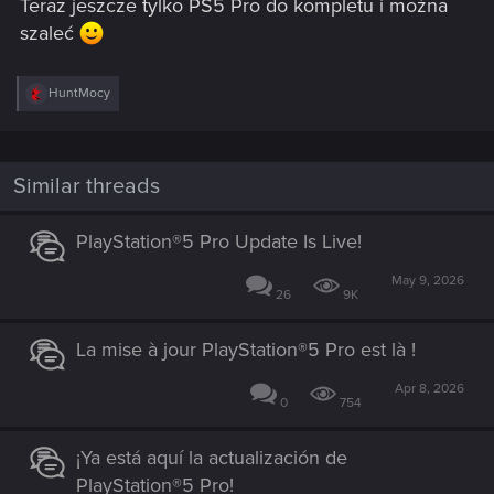
Teraz jeszcze tylko PS5 Pro do kompletu i można
szaleć
R
HuntMocy
e
a
c
t
i
Similar threads
o
n
s
PlayStation®5 Pro Update Is Live!
:
May 9, 2026
26
9K
La mise à jour PlayStation®5 Pro est là !
Apr 8, 2026
0
754
¡Ya está aquí la actualización de
PlayStation®5 Pro!