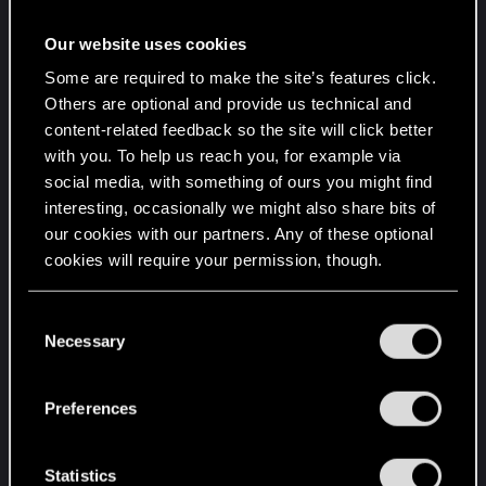
odbić.
Wprowadza algorytm VRS (Variable Rate
Our website uses cookies
Shading) optymalizujący cieniowanie.
Some are required to make the site’s features click.
Wprowadza 3 tryby graficzne:
Others are optional and provide us technical and
-
Tryb Ray Tracing
włącza funkcję odbić
content-related feedback so the site will click better
ze śledzeniem promieni światła na karoserii
with you. To help us reach you, for example via
pojazdów i przezroczystych obiektach oraz
social media, with something of ours you might find
generację wszystkich cieni przy pomocy ray
interesting, occasionally we might also share bits of
tracingu, gwarantując jednocześnie stabilne
our cookies with our partners. Any of these optional
60 FPS-ów. Jest to ustawienie domyślne i
cookies will require your permission, though.
nasz rekomendowany sposób na
You’ll find all the details regarding our use of cookies
doświadczenie gry na PlayStation 5 Pro.
C
and tweak your preferences regarding them in the
-
Tryb wydajności
zapewnia płynną
Necessary
o
“Settings” menu below.
rozgrywkę, utrzymując do 60 FPS-ów na
n
standardowych ekranach i do 90 FPS-ów na
s
Preferences
ekranach z VRR.
e
-
Tryb Ray Tracing Pro
dodaje funkcje ray
n
t
Statistics
tracingu dla światła nieba, oświetlenia