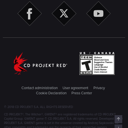
Contact administration
User agreement
Privacy
Cookie Declaration
Press Center
© 2018 CD PROJEKT S.A. ALL RIGHTS RESERVED
CD PROJEKT®, The Witcher®, GWENT® are registered trademarks of CD PROJEKT
Top
Capital Group. GWENT game © CD PROJEKT S.A. All rights reserved. Developed by CD
PROJEKT S.A. GWENT game is set in the universe created by Andrzej Sapkowski. All
other copyrights and trademarks are the property of their respective owners.