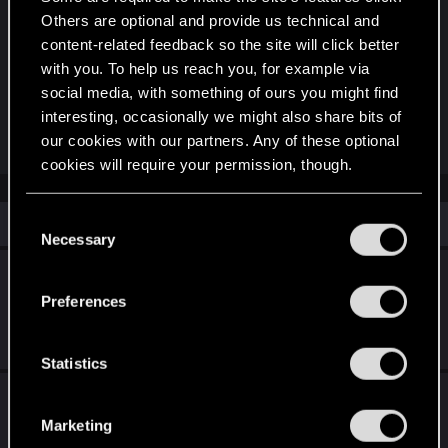
Others are optional and provide us technical and
Witam,
content-related feedback so the site will click better
wszystko pięknie tylko nie mamy 25 października
with you. To help us reach you, for example via
2024 a gra dalej nie działa na Windows 7.
social media, with something of ours you might find
Naprawcie to w końcu, albo napiszcie czy w ogóle
interesting, occasionally we might also share bits of
to naprawicie.
our cookies with our partners. Any of these optional
cookies will require your permission, though.
You’ll find all the details regarding our use of cookies
C
Similar threads
and tweak your preferences regarding them in the
Necessary
o
“Settings” menu below.
n
Aktualizacja 1.5 i ulepszenie dla konsol
s
nowej generacji – lista zmian
Preferences
e
Mar 20, 2022
n
228
39K
t
Statistics
S
FAQ publicznej bety
e
Marketing
May 25, 2017
l
0
1K