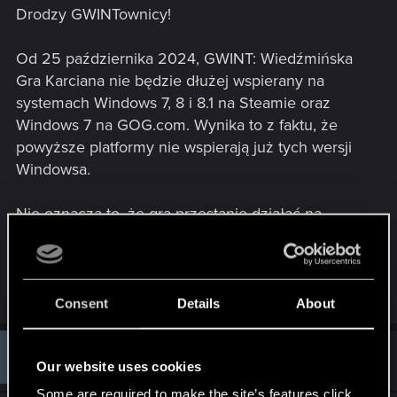
Drodzy GWINTownicy!
Od 25 października 2024, GWINT: Wiedźmińska
Gra Karciana nie będzie dłużej wspierany na
systemach Windows 7, 8 i 8.1 na Steamie oraz
Windows 7 na GOG.com. Wynika to z faktu, że
powyższe platformy nie wspierają już tych wersji
Windowsa.
Nie oznacza to, że gra przestanie działać na
wspomnianych systemach operacyjnych, jednak
mogą wystąpić problemy, których nie będziemy w
stanie zaadresować.
Consent
Details
About
#2
Gwinciok
Forum regular
Our website uses cookies
Jun 28, 2024
Some are required to make the site’s features click.