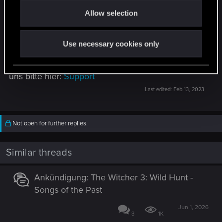
o
Allow selection
n
Nochmals vielen Dank für die ganzen Beiträge.
Bitte beachtet, dass es sich hierbei nicht um alle
Use necessary cookies only
Bereiche handelt, die wir untersuchen. Falls ihr
technische Schwierigkeiten erfahrt, kontaktiert
uns bitte hier:
Support
Last edited:
Feb 13, 2023
Not open for further replies.
Similar threads
Ankündigung: The Witcher 3: Wild Hunt -
Songs of the Past
Jun 1, 2026
3
1K