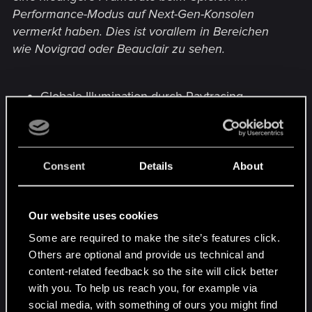
Performance-Modus auf Next-Gen-Konsolen
vermerkt haben. Dies ist vorallem in Bereichen
wie Novigrad oder Beauclair zu sehen.
Globale Illumination durch Raytracing.
Wir arbeiten an der Verbesserung von globaler
Illumination um Fehler zu verhindern.
Consent
Details
About
Schatten durch Raytracing.
Our website uses cookies
Wir untersuchen Probleme mit der Vegetations-
Darstellung.
Some are required to make the site’s features click.
Others are optional and provide us technical and
content-related feedback so the site will click better
Horizont-basierte Umgebungsverdeckung
with you. To help us reach you, for example via
auf PC.
social media, with something of ours you might find