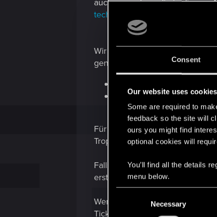
auch versuchen, die in diesem A
technical/issue/1700/my-game-c
Wir prüfen auch die Möglichkei
Consent
genaueren Details mitteilen:
Übertragung von PS4/PS5
Our website uses cookie
Erhöhung der FPS-Obergre
Some are required to make 
feedback so the site will c
Für die beiden oben genannten pr
ours you might find interes
Trophäen, ob es rückwirkend kl
optional cookies will requi
Falls ihr euch wundert, wie dies
You’ll find all the details
erstellt worden.
menu below.
C
Wenn ihr findet, dass es weiter
Necessary
o
Ticket an
unser Support-Team
. 
n