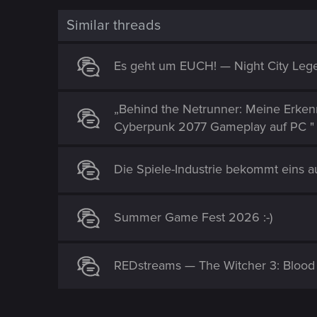
o
n
Similar threads
s
:
Es geht um EUCH! — Night City Leg
„Behind the Netrunner: Meine Erke
Cyberpunk 2077 Gameplay auf PC "
Die Spiele-Industrie bekommt eins au
Summer Game Fest 2026 :-)
REDstreams — The Witcher 3: Blood 