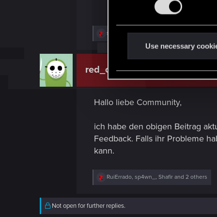
s
e
R
sp4wn_
,
mostar65
,
nbw78
and 4 others
n
e
t
Use necessary cooki
a
c
S
t
red_coshy
e
CD PROJEKT RED
i
o
l
n
e
s
Hallo liebe Community,
:
c
t
ich habe den obigen Beitrag aktu
i
Feedback. Falls ihr Probleme ha
o
kann.
n
R
RuiErrado
,
sp4wn_
,
Shafir
and 2 others
e
a
c
Not open for further replies.
t
i