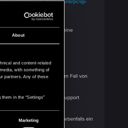
t.cdprojektred.com/en/cyberpunk/pc/sp-
ment können wir dazu noch keine
About
hnical and content-related
l media, with something of
ich sein wird und, falls ja, im Fall von
ur partners. Any of these
gereichten Tickets beim Tech Support
 them in the “Settings”
rauchen, schreibt am besten ebenfalls ein
Marketing