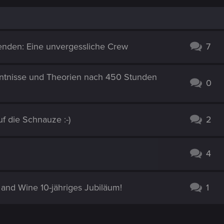
enden: Eine unvergessliche Crew
7
nntnisse und Theorien nach 450 Stunden
0
f die Schnauze :-)
2
4
and Wine 10-jähriges Jubiläum!
1