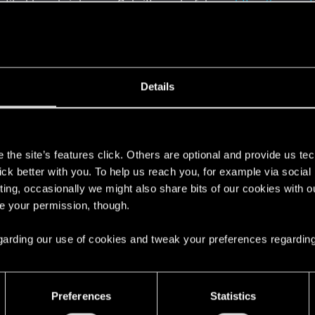
rtikel beschriebenen Schritte zu befolgen:
https://suppor
rashes-7
t, die folgenden zwei Anfragen einzubringen, aber im Mo
Details
-Trophäen
s
nze auf Xbox Series S
the site’s features click. Others are optional and provide us tec
lick better with you. To help us reach you, for example via socia
üfen wir unsere Optionen, wissen aber nicht, ob dies mögl
ting, occasionally we might also share bits of our cookies with o
appen wird. Wir halten euch auf dem Laufenden.
re your permission, though.
e Liste zustande gekommen ist - sie ist auf Basis der ein
 regarding our use of cookies and tweak your preferences regarding
e Probleme gibt, die dringend eine genauere Betrachung b
Preferences
Statistics
Danke für eure Unterstützung!