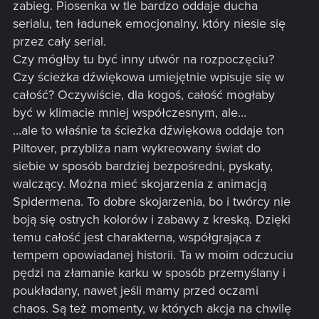
zabieg. Piosenka w tle bardzo oddaje ducha
serialu, ten ładunek emocjonalny, który niesie się
przez cały serial.
Czy mógłby tu być inny utwór na rozpoczęciu?
Czy ścieżka dźwiękowa umiejętnie wpisuje się w
całość? Oczywiście, dla kogoś, całość mogłaby
być w klimacie mniej współczesnym, ale...
...ale to właśnie ta ścieżka dźwiękowa oddaje ton
Piltover, przybliża nam wykreowany świat do
siebie w sposób bardziej bezpośredni, pyskaty,
walczący. Można mieć skojarzenia z animacją
Spidermena. To dobre skojarzenia, bo i twórcy nie
boją się ostrych kolorów i zabawy z kreską. Dzięki
temu całość jest charakterna, współgrająca z
tempem opowiadanej historii. Ta w moim odczuciu
pędzi na złamanie karku w sposób przemyślany i
poukładany, nawet jeśli mamy przed oczami
chaos. Są też momenty, w których akcja na chwilę