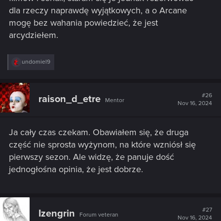
dla rzeczy naprawdę wyjątkowych, a o Arcane
mogę bez wahania powiedzieć, że jest
arcydziełem.
R
undomiel9
e
a
c
t
#26
raison_d_etre
Mentor
i
Nov 16, 2024
o
n
s
Ja cały czas czekam. Obawiałem się, że druga
:
część nie sprosta wyżynom, na które wzniósł się
pierwszy sezon. Ale widzę, że panuje dość
jednogłośna opinia, że jest dobrze.
#27
Izengrin
Forum veteran
Nov 16, 2024