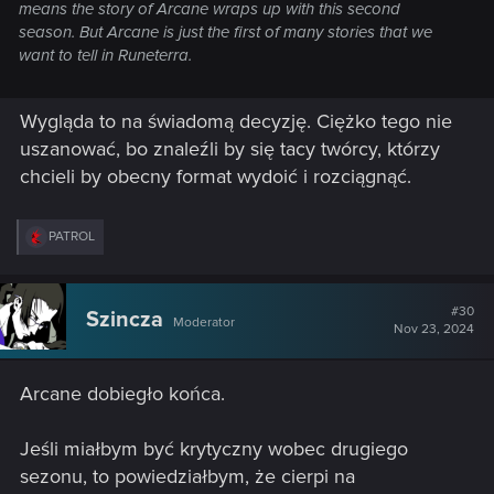
means the story of Arcane wraps up with this second
season. But Arcane is just the first of many stories that we
want to tell in Runeterra.
Wygląda to na świadomą decyzję. Ciężko tego nie
uszanować, bo znaleźli by się tacy twórcy, którzy
chcieli by obecny format wydoić i rozciągnąć.
R
PATROL
e
a
c
t
#30
Szincza
Moderator
i
Nov 23, 2024
o
n
s
Arcane dobiegło końca.
:
Jeśli miałbym być krytyczny wobec drugiego
sezonu, to powiedziałbym, że cierpi na