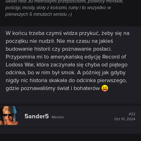
Skoki nad 30 metrowymi przepaściami, potwory morskie,
pościgi, mosty, doły z kolcami, ruiny i to wszystko w
pierwszych 5 minutach serialu ;-)
W końcu trzeba czymś widza przykuć, żeby się na
początku nie nudził. Nie ma czasu na jakieś
budowanie historii czy poznawanie postaci.
Przypomina mi to amerykańską edycję Record of
Lodoss War, która zaczynała się chyba od piątego
odcinka, bo w nim był smok. A później jak gdyby
nigdy nic historia skakała do odcinka pierwszego,
gdzie poznawaliśmy świat i bohaterów
#22
5ander5
Mentor
Oct 10, 2024