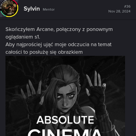
c
t
#36
Sylvin
Mentor
i
Nov 28, 2024
o
n
s
Skończyłem Arcane, połączony z ponownym
:
oglądaniem s1.
Aby najprościej ująć moje odczucia na temat
całości to posłużę się obrazkiem