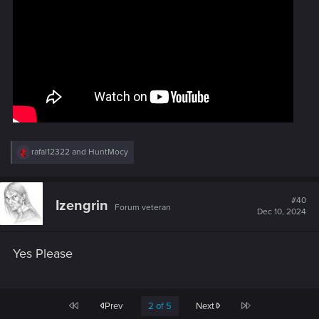
R
rafal12322
and
HuntMocy
e
a
c
t
#40
Izengrin
Forum veteran
i
Dec 10, 2024
o
n
s
Yes Please
:
First
Last
Prev
2 of 5
Next