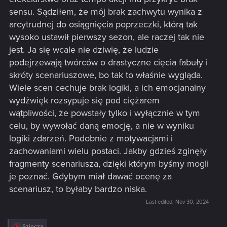
sensu. Sądziłem, że mój brak zachwytu wynika z
arcytrudnej do osiągnięcia poprzeczki, którą tak
wysoko ustawił pierwszy sezon, ale raczej tak nie
jest. Ja się wcale nie dziwię, że ludzie
podejrzewają twórców o drastyczne cięcia fabuły i
skróty scenariuszowe, bo tak to właśnie wygląda.
Wiele scen cechuje brak logiki, a ich emocjanalny
wydźwięk rozsypuje się pod ciężarem
wątpliwości, że powstały tylko i wyłącznie w tym
celu, by wywołać daną emocję, a nie w wyniku
logiki zdarzeń. Podobnie z motywacjami i
zachowaniami wielu postaci. Jakby gdzieś zginęły
fragmenty scenariusza, dzięki którym byśmy mogli
je poznać. Gdybym miał dawać ocenę za
scenariusz, to byłaby bardzo niska.
Last edited:
Nov 30, 2024
R
Szincza