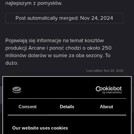
najlepszym z pomysłów.
Post automatically merged:
Nov 24, 2024
Pojawiają się informacje na temat kosztów
produkcji Arcane i ponoć chodzi o około 250
milionów dolarów w sumie za oba sezony. To
dużo.
Last edited:
Nov 24, 2024
M
#32
mrrruczit.732
Mentor
Nov 27, 2024
Consent
Details
About
raison d'etre said:
Our website uses cookies
Pojawiają się informacje na temat kosztów produkcji Arcane