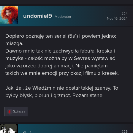
a
c
t
#24
undomiel9
Moderator
i
Nov 16, 2024
o
n
s
Dopiero poznaję ten serial (5s1) i powiem jedno:
:
miazga.
Dawno mnie tak nie zachwyciła fabuła, kreska i
muzyka - całość można by w Sevres wystawiać
jako wzorzec dobrej animacji. Nie pamiętam
takich we mnie emocji przy okazji filmu z kresek.
Jaki żal, że Wiedźmin nie dostał takiej szansy. To
byłby błysk, piorun i grzmot. Pozamiatane.
R
Szincza
e
a
c
t
#25