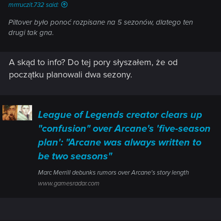
mrrruczit.732 said:
Piltover było ponoć rozpisane na 5 sezonów, dlatego ten
drugi tak gna.
A skąd to info? Do tej pory słyszałem, że od
początku planowali dwa sezony.
League of Legends creator clears up
"confusion" over Arcane's 'five-season
plan': "Arcane was always written to
be two seasons"
Marc Merrill debunks rumors over Arcane's story length
www.gamesradar.com