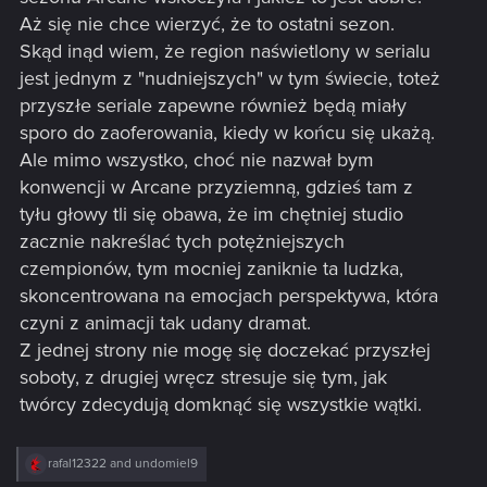
Aż się nie chce wierzyć, że to ostatni sezon.
Skąd inąd wiem, że region naświetlony w serialu
jest jednym z "nudniejszych" w tym świecie, toteż
przyszłe seriale zapewne również będą miały
sporo do zaoferowania, kiedy w końcu się ukażą.
Ale mimo wszystko, choć nie nazwał bym
konwencji w Arcane przyziemną, gdzieś tam z
tyłu głowy tli się obawa, że im chętniej studio
zacznie nakreślać tych potężniejszych
czempionów, tym mocniej zaniknie ta ludzka,
skoncentrowana na emocjach perspektywa, która
czyni z animacji tak udany dramat.
Z jednej strony nie mogę się doczekać przyszłej
soboty, z drugiej wręcz stresuje się tym, jak
twórcy zdecydują domknąć się wszystkie wątki.
R
rafal12322
and
undomiel9
e