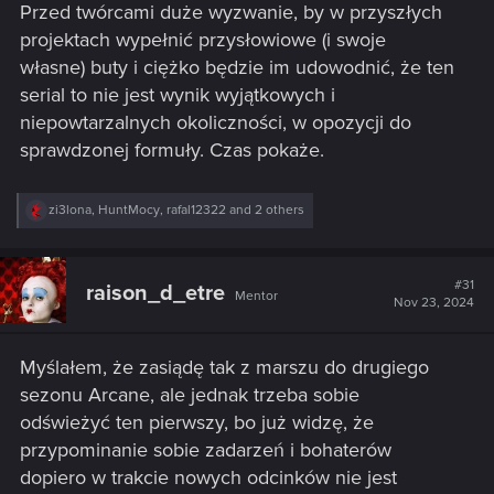
Przed twórcami duże wyzwanie, by w przyszłych
projektach wypełnić przysłowiowe (i swoje
własne) buty i ciężko będzie im udowodnić, że ten
serial to nie jest wynik wyjątkowych i
niepowtarzalnych okoliczności, w opozycji do
sprawdzonej formuły. Czas pokaże.
R
zi3lona
,
HuntMocy
,
rafal12322
and 2 others
e
a
c
t
#31
raison_d_etre
Mentor
i
Nov 23, 2024
o
n
s
Myślałem, że zasiądę tak z marszu do drugiego
:
sezonu Arcane, ale jednak trzeba sobie
odświeżyć ten pierwszy, bo już widzę, że
przypominanie sobie zadarzeń i bohaterów
dopiero w trakcie nowych odcinków nie jest