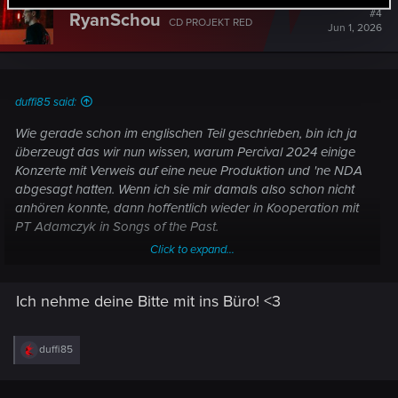
#4
RyanSchou
CD PROJEKT RED
Jun 1, 2026
duffi85 said:
Wie gerade schon im englischen Teil geschrieben, bin ich ja
überzeugt das wir nun wissen, warum Percival 2024 einige
Konzerte mit Verweis auf eine neue Produktion und 'ne NDA
abgesagt hatten. Wenn ich sie mir damals also schon nicht
anhören konnte, dann hoffentlich wieder in Kooperation mit
PT Adamczyk in Songs of the Past.
Click to expand...
Außerdem, Ryan, ich habe dich noch nie um etwas gebeten.
Aber bitti bitti mach 'ne physische Limited Edtion klar, die das
Ich nehme deine Bitte mit ins Büro! <3
Skellige Gwent Deck enthält. Mit Download Code natürlich
statt BR wie damals bei HoS und BaW. Ganz egal,
Hauptsache das fehlende Deck komplettiert die Sammlung.
R
duffi85
Das geht doch klar oder? Okay? Habe vollstes Vertrauen!
e
a
c