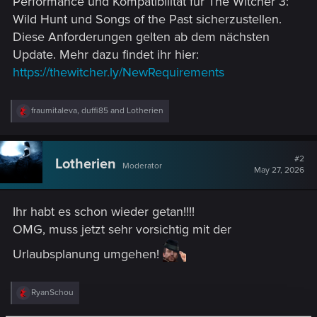
Performance und Kompatibilität für The Witcher 3:
Wild Hunt und Songs of the Past sicherzustellen.
Diese Anforderungen gelten ab dem nächsten
Update. Mehr dazu findet ihr hier:
https://thewitcher.ly/NewRequirements
R
fraumitaleva
,
duffi85
and
Lotherien
e
a
c
t
#2
Lotherien
Moderator
i
May 27, 2026
o
n
s
Ihr habt es schon wieder getan!!!!
:
OMG, muss jetzt sehr vorsichtig mit der
Urlaubsplanung umgehen!
R
RyanSchou
e
a