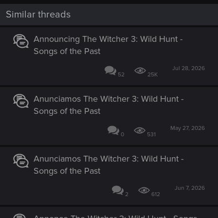
t
i
Similar threads
o
n
s
Announcing The Witcher 3: Wild Hunt -
:
Songs of the Past
Jul 28, 2026
52
25K
Anunciamos The Witcher 3: Wild Hunt -
Songs of the Past
May 27, 2026
0
531
Anunciamos The Witcher 3: Wild Hunt -
Songs of the Past
Jun 7, 2026
2
612