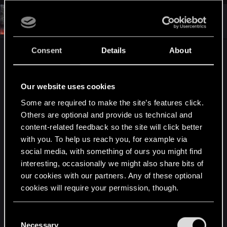
c
t
#3
duffi85
Mentor
i
May 27, 2026
o
n
s
Consent
Details
About
Wie gerade schon im englischen Teil geschrieben,
:
bin ich ja überzeugt das wir nun wissen, warum
Percival 2024 einige Konzerte mit Verweis auf
Our website uses cookies
eine neue Produktion und 'ne NDA abgesagt
Some are required to make the site’s features click.
hatten. Wenn ich sie mir damals also schon nicht
Others are optional and provide us technical and
anhören konnte, dann hoffentlich wieder in
content-related feedback so the site will click better
Kooperation mit PT Adamczyk in Songs of the
with you. To help us reach you, for example via
Past.
social media, with something of ours you might find
interesting, occasionally we might also share bits of
Außerdem, Ryan, ich habe dich noch nie um
our cookies with our partners. Any of these optional
etwas gebeten. Aber bitti bitti mach 'ne physische
cookies will require your permission, though.
Limited Edtion klar, die das Skellige Gwent Deck
enthält. Mit Download Code natürlich statt BR wie
You’ll find all the details regarding our use of cookies
C
damals bei HoS und BaW. Ganz egal, Hauptsache
and tweak your preferences regarding them in the
Necessary