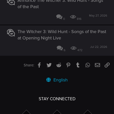
Annonce The Witcher 3: Wild Hunt - Songs
of the Past
May 27, 2026
0
816
The Witcher 3: Wild Hunt - Songs of the Past
at Opening Night Live
Jul 22, 2026
6
472
Facebook
Twitter
Reddit
Pinterest
Tumblr
WhatsApp
Email
Li
Share:
English
STAY CONNECTED