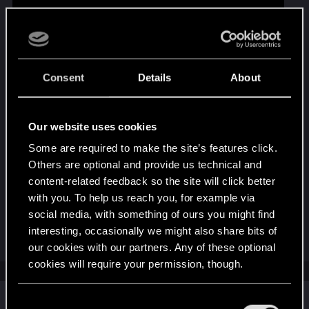
Consent
Details
About
Our website uses cookies
Some are required to make the site’s features click.
Cavalgue rumo ao pôr do sol com o
Others are optional and provide us technical and
content-related feedback so the site will click better
C.A.R.P.E.A.D.O. hoje:
with you. To help us reach you, for example via
https://thewitcher.ly/ROACH_PTBR
social media, with something of ours you might find
interesting, occasionally we might also share bits of
R
RezoInverse
our cookies with our partners. Any of these optional
e
a
cookies will require your permission, though.
c
t
i
Similar threads
You’ll find all the details regarding our use of cookies
C
o