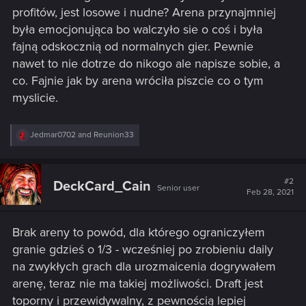
profitów, jest losowe i nudne? Arena przynajmniej
była emocjonująca bo walczyło sie o coś i była
fajną odskocznią od normalnych gier. Pewnie
nawet to nie dotrze do nikogo ale napisze sobie, a
co. Fajnie jak by arena wróciła piszcie co o tym
myslicie.
R
Jedmar0702
and
Reunion33
e
a
c
t
#2
DeckCard_Cain
Senior user
i
Feb 28, 2021
o
n
s
Brak areny to powód, dla którego ograniczyłem
:
granie gdzieś o 1/3 - wcześniej po zrobieniu daily
na zwykłych grach dla urozmaicenia dogrywałem
arenę, teraz nie ma takiej możliwości. Draft jest
toporny i przewidywalny, z pewnością lepiej