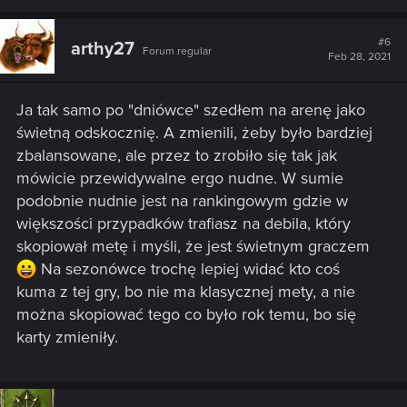
a
c
t
#6
arthy27
Forum regular
i
Feb 28, 2021
o
n
s
Ja tak samo po "dniówce" szedłem na arenę jako
:
świetną odskocznię. A zmienili, żeby było bardziej
zbalansowane, ale przez to zrobiło się tak jak
mówicie przewidywalne ergo nudne. W sumie
podobnie nudnie jest na rankingowym gdzie w
większości przypadków trafiasz na debila, który
skopiował metę i myśli, że jest świetnym graczem
Na sezonówce trochę lepiej widać kto coś
kuma z tej gry, bo nie ma klasycznej mety, a nie
można skopiować tego co było rok temu, bo się
karty zmieniły.