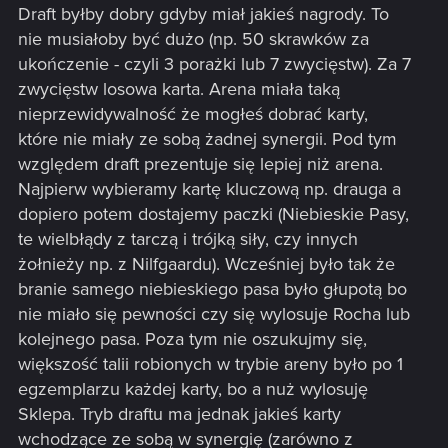
Draft byłby dobry gdyby miał jakieś nagrody. To
nie musiałoby być dużo (np. 50 skrawków za
ukończenie - czyli 3 porażki lub 7 zwycięstw). Za 7
zwycięstw losowa karta. Arena miała taką
nieprzewidywalność że mogłeś dobrać karty,
które nie miały ze sobą żadnej synergii. Pod tym
względem draft prezentuje się lepiej niż arena.
Najpierw wybieramy kartę kluczową np. drauga a
dopiero potem dostajemy paczki (Niebieskie Pasy,
te wielbłądy z tarczą i trójką siły, czy innych
żołnieży np. z Nilfgaardu). Wcześniej było tak że
branie samego niebieskiego pasa było głupotą bo
nie miało się pewności czy się wylosuje Rocha lub
kolejnego pasa. Poza tym nie oszukujmy się,
większość talii robionych w trybie areny było po 1
egzemplarzu każdej karty, bo a nuż wylosuję
Sklepa. Tryb draftu ma jednak jakieś karty
wchodzące ze sobą w synergię (zarówno z