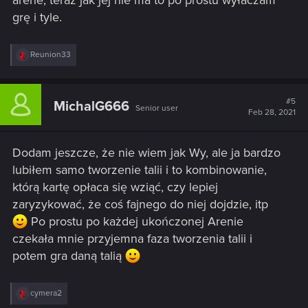
arene, teraz jak jej nie ma to po prostu wyłaczam
grę i tyle.
R
Reunion33
e
a
c
t
#5
MichalG666
Senior user
i
Feb 28, 2021
o
n
s
Dodam jeszcze, że nie wiem jak Wy, ale ja bardzo
:
lubiłem samo tworzenie talii i to kombinowanie,
którą kartę opłaca się wziąć, czy lepiej
zaryzykować, że coś fajnego do niej dojdzie, itp
Po prostu po każdej ukończonej Arenie
czekała mnie przyjemna faza tworzenia talii i
potem gra daną talią
R
cymera2
e