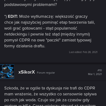
podstawowymi problemami?
*)
EDIT:
Może wytłumaczę: większość graczy
chce jak najszybciej pominąć etap tworzenia talii,
woli grać gotowcami - stąd popularność
netdeckingu i pewnie też stąd (między innymi)
pomysł CDPR na owe "paczki" zamiast typowej
formy działania draftu.
Last edited:
Feb 28, 2021
#10
xSikorX
Forum regular
Mar 1, 2021
Szkoda, że w ogóle ta dyskusja nie trafi do CDPR
mam wrażenie, że wszystko co sensownie spływa
po nich jak woda. Czuje sie jak za czasów gdy
grałem w HSa. Coraz większy absurd aż rzuciłem