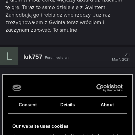
tę grę. Teraz to samo dzieje się z Gwintem.
Zaniedbują go i robia dziwne rzeczy. Już raz
zrezygnowałem z Gwinta teraz wrócilem i
zaczynam żałować. To smutne
L
#11
luk757
Forum veteran
Mar 1, 2021
To robienie talii od nowa było jeszcze większym
problemem Areny niż Draftu wlasnie przez to ze
była ta losowość/nieprzewidywalność, którą
chwalicie. Dysproporcje w siłach talii były
Consent
Details
About
ogromne i moim zdaniem to był główny powód
reworku Areny. Przez to też na pewno mniej ludzi
grało w ten tryb. Draft będzie miał z tym problem
Our website uses cookies
dopóki nie wprowadza jakiegoś kagańca/limitu na