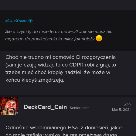
xSikorX said:
Ale o czym ty do mnie teraz mówisz? Jak nie masz nic
mądrego do powiedzenia to milcz jak należy
Choć nie trudno mi odmówić Ci rozgoryczenia
(sam je czuję widząc to co CDPR robi z grą), to
trzeba mieć choć kroplę nadziei, że może w
końcu kiedyś zmądrzeją.
#20
DeckCard_Cain
Senior user
Mar 5, 2021
Odnośnie wspomnianego HSa- z doniesień, jakie
do mnie trafiają wynika, że gra przeżywa drugą