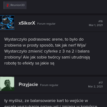
R
Reunion33
e
a
c
t
#16
xSikorX
Forum regular
i
Mar 1, 2021
o
n
s
Wystarczyło podrasowac arene, to było do
:
zrobienia w prosty sposób, tak jak nerf Wija/
Wystarczyło zmienić cyferke z 3 na 2 i balans
zrobiony/ Ale jak sobie twórcy sami utrudniają
robotę to efekty sa jakie są
#17
Przyjacie
Forum regular
Mar 2, 2021
ty myślisz, ze balansowanie kart to wejście w
excela wyszukanie nazwy wij i zmiana w komórce