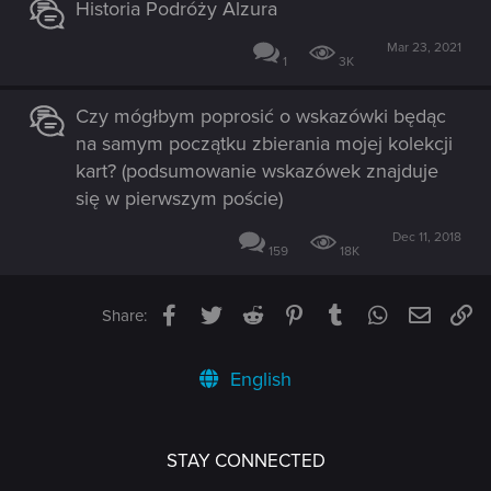
Historia Podróży Alzura
Mar 23, 2021
1
3K
Czy mógłbym poprosić o wskazówki będąc
na samym początku zbierania mojej kolekcji
kart? (podsumowanie wskazówek znajduje
się w pierwszym poście)
Dec 11, 2018
159
18K
Facebook
Twitter
Reddit
Pinterest
Tumblr
WhatsApp
Email
Li
Share:
English
STAY CONNECTED