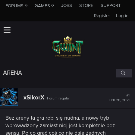
JOBS
STORE
SUPPORT
FORUMS
GAMES
Register
Log in
ARENA
#1
xSikorX
Forum regular
Feb 28, 2021
Bez areny ta gra robi się nudna, a nowy tryb
wprowadzony zamiast niej jest kompletnie bez
sensu. Po co grać coś co nie daje żadnych