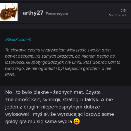
#15
arthy27
Forum regular
Mar 1, 2021
xSikorX said:
To ciekawe czemu wygrywałem wiekszośc swoich aren,
nawet deckami na samych brązach, bo miałem pecha do
losowości. Głupoty gadasz jak nie umial ktoś dobrac kart to
wina tego, że nie ogarniał i był kiepskim graczem, a nie
RNG.
No i to było piękne - żadnych met. Czysta
znajomość kart, synergii, strategii i taktyk. A nie
jeden z drugim niepełnosprytnym dobrze
wylosował i myślał, że wyrzucając losowo same
goldy gra mu się sama wygra