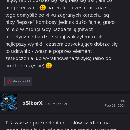
nigdy nie wiedziało się jaką talię się trafi, ani co
ma przeciwnik
na Drafcie często można się
tego domyślić po kilku zagranych kartach... są
niby "lepsze" kombosy, jednak dużo fajniej grało
mi się w Arenę! Gdy każdą talią (nawet
teoretycznie bardzo słabą) walczyłem o jak
najlepszy wynik! I czasem zaskakująco dobrze się
to udawało - właśnie poprzez element
zaskoczenia lub wyrafinowaną taktykę (albo po
prostu szczęście)
R
Reunion33
e
a
c
t
#4
xSikorX
Forum regular
i
Feb 28, 2021
o
n
s
Też zawsze po zrobieniu questów szedłem na
: