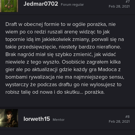
#7
Jedmar0702
Forum regular
Feb 28, 2021
Draft w obecnej formie to w ogóle porażka, nie
wiem po co redzi ruszali arenę widząc to jak
topornie idą im jakiekolwiek zmiany, porwali się na
takie przedsięwzięcie, niestety bardzo nierafione.
Brak nagród miał się szybko zmienić, jak widać
niewiele z tego wyszło. Osobiście zagrałem kilka
gier ale po aktualizacji gdzie każdy gra Madoca z
bombami rywalizacja nie ma najmniejszego sensu,
wystarczy że podczas draftu go nie wylosujesz to
robisz talię od nowa i do skutku... porażka.
#8
Iorweth15
Mentor
Feb 28, 2021