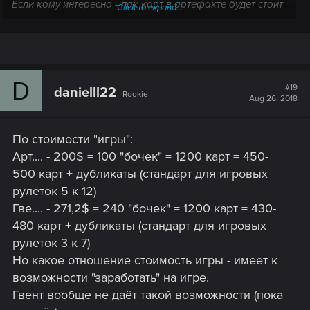
Если кому интересно - пак карт в артефакте будет стоит
Click to expand...
2$ - в нем 12 карт(минимум 1 редкая)
D
#19
danielll22
Rookie
Aug 26, 2018
По стоимости "игры":
Арт.... - 200$ = 100 "бочек" = 1200 карт = 450-
500 карт + дубликаты (стандарт для игровых
рулеток 5 к 12)
Гве.... - 271,2$ = 240 "бочек" = 1200 карт = 430-
480 карт + дубликаты (стандарт для игровых
рулеток 3 к 7)
Но какое отношение стоимость игры - имеет к
возможности "заработать" на игре.
Гвент вообще не даёт такой возможности (пока