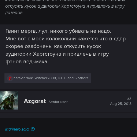
откусить кусок аудитории Хартстоуна и привлечь в игру
дотеров.
Гвинт мертв, лул, никого убивать не надо.
Мне вот с моей колокольни кажется что в сдпр
скорее озабочены как откусить кусок
аудитории Хартстоуна и привлечь в игру
фэнов ведьмака.
R
harakternyk
,
Witcher2888
,
ICE.B
and 6 others
e
a
c
t
#3
Azgorat
Senior user
i
Aug 25, 2018
o
n
s
:
Marinero said: