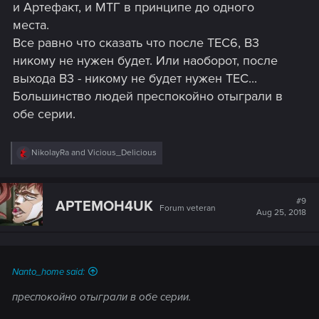
и Артефакт, и МТГ в принципе до одного
места.
Все равно что сказать что после ТЕС6, В3
никому не нужен будет. Или наоборот, после
выхода В3 - никому не будет нужен ТЕС...
Большинство людей преспокойно отыграли в
обе серии.
R
NikolayRa
and
Vicious_Delicious
e
a
c
t
#9
APTEMOH4UK
Forum veteran
i
Aug 25, 2018
o
n
s
:
Nanto_home said:
преспокойно отыграли в обе серии.