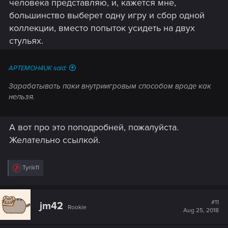
человека представляю, и, кажется мне,
большинство выберет одну игру и сбор одной
коллекции, вместо попыток усидеть на двух
стульях.
APTEMOH4UK said:
Зарабатывать паки внутриигровым способом вроде как
нельзя.
А вот про это поподробней, пожалуйста.
Желательно ссылкой.
R
Tyrik11
e
a
c
t
#11
jm42
Rookie
i
Aug 25, 2018
o
n