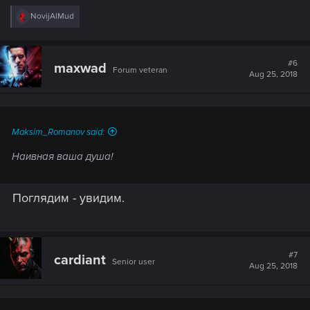
R
NovijAlMud
e
a
c
t
#6
maxwad
Forum veteran
i
Aug 25, 2018
o
n
s
:
Maksim_Romanov said:
Наивная ваша душа!
Поглядим - увидим.
#7
cardiant
Senior user
Aug 25, 2018