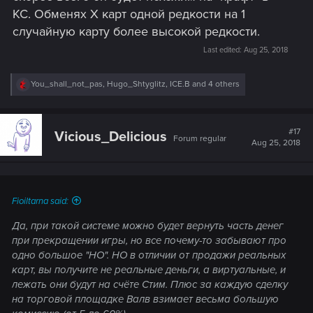
КС. Обменях Х карт одной редкости на 1
случайную карту более высокой редкости.
Last edited:
Aug 25, 2018
R
You_shall_not_pas
,
Hugo_Shtyglitz
,
ICE.B
and 4 others
e
a
c
t
#17
Vicious_Delicious
Forum regular
i
Aug 25, 2018
o
n
s
:
Fioiltarna said:
Да, при такой системе можно будет вернуть часть денег
при прекращении игры, но все почему-то забывают про
одно большое "НО". НО в отличии от продажи реальных
карт, вы получите не реальные деньги, а виртуальные, и
лежать они будут на счёте Стим. Плюс за каждую сделку
на торговой площадке Валв взимает весьма большую