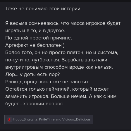
Тоже не понимаю этой истерии.
Я весьма сомневаюсь, что масса игроков будет
играть и в то, и в другое.
По одной простой причине.
Артефакт не бесплатен )
Более того, он не просто платен, но и система,
по-сути то, лутбоксная. Зарабатывать паки
внутриигровым способом вроде как нельзя.
Лор... у доты есть лор?
Ранкед вроде как тоже не завозят.
Остаётся только геймплей, который может
заманить игроков. Больше нечем. А как с ним
будет - хороший вопрос.
R
Hugo_Shtyglitz
,
KnifeTime
and
Vicious_Delicious
e
a