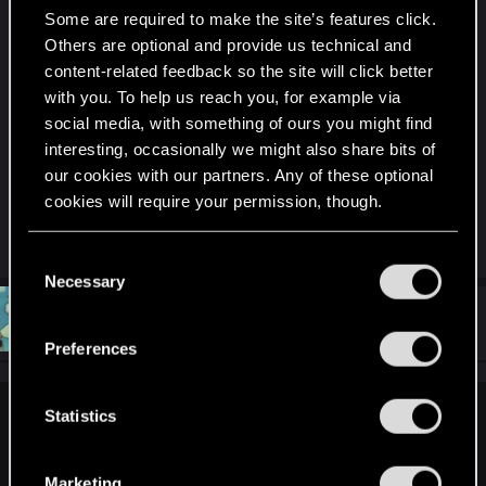
предположить, что экономическая модель
Some are required to make the site’s features click.
Артефакта будет похожей на модель бумажной
Others are optional and provide us technical and
(и большинства ранних электронных) версий
content-related feedback so the site will click better
МТГ. В МТГ карты можно получить только из
with you. To help us reach you, for example via
бустеров/паков и только за реальные деньги.
social media, with something of ours you might find
Либо обменять или купить у другого игрока
interesting, occasionally we might also share bits of
конкретную карту. Наличие в стиме
our cookies with our partners. Any of these optional
внутренней торговой площадки, ещё один
cookies will require your permission, though.
довод в пользу этой теории.
You’ll find all the details regarding our use of cookies
C
and tweak your preferences regarding them in the
Necessary
o
“Settings” menu below.
n
#14
ded_happosai
Forum veteran
Aug 25, 2018
s
Preferences
e
n
t
Statistics
Marinero said:
S
Объясните пожалуйста кто нибудь мне почему все
e
решили что Артефакт это убийца Гвинта?
Marketing