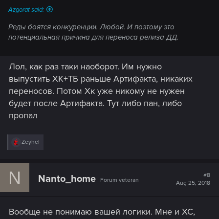
Azgorat said:
Реды боятся конкуренции. Любой. И поэтому это
потенциальная причина для переноса релиза ДД.
Лол, как раз таки наоборот. Им нужно
выпустить ХК+ТБ раньше Артифакта, никаких
переносов. Потом Хк уже никому не нужен
будет после Артифакта. Тут либо пан, либо
пропал
R
Zeyhel
e
a
c
N
t
#8
Nanto_home
Forum veteran
i
Aug 25, 2018
o
n
s
Вообще не понимаю вашей логики. Мне и ХС,
: