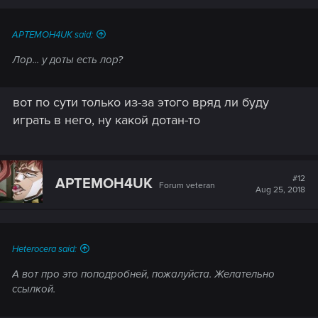
s
:
APTEMOH4UK said:
Лор... у доты есть лор?
вот по сути только из-за этого вряд ли буду
играть в него, ну какой дотан-то
#12
APTEMOH4UK
Forum veteran
Aug 25, 2018
Heterocera said:
А вот про это поподробней, пожалуйста. Желательно
ссылкой.