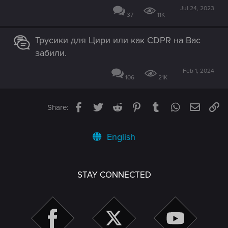
Jul 24, 2023
37
11K
Трусики для Цири или как CDPR на Вас
забили.
Feb 1, 2024
106
21K
Facebook
Twitter
Reddit
Pinterest
Tumblr
WhatsApp
Email
Li
Share:
English
STAY CONNECTED