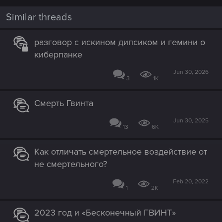
o
n
Similar threads
s
:
разговор с искином дипсиком и гемини о
киберпанке
Jun 30, 2026
3
1K
Смерть Гвинта
Jun 30, 2025
13
6K
Как отличать смертельное воздействие от
не смертельного?
Feb 20, 2022
1
2K
2023 год и «Бесконечный ГВИНТ»