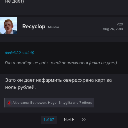
не даёт)
#20
Recyclop
Mentor
Aug 26, 2018
danielll22 said:
Гвент вообще не даёт такой возможности (пока не дает)
Зато он дает нафармить овердохрена карт за
ноль рублей.
R
Akio-sama
,
Bethowen
,
Hugo_Shtyglitz
and 7 others
e
a
c
Last
1 of 67
Next
t
i