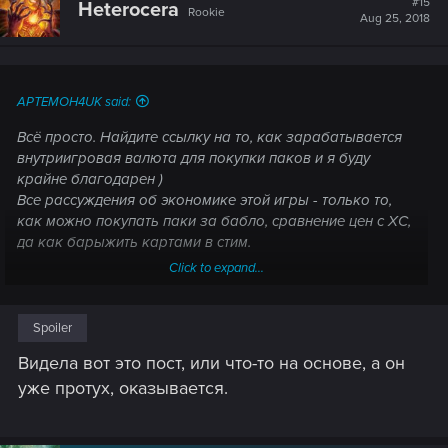
#15
Heterocera
Rookie
i
Aug 25, 2018
o
n
s
:
APTEMOH4UK said:
Всё просто. Найдите ссылку на то, как зарабатывается
внутриигровая валюта для покупки паков и я буду
крайне благодарен )
Все рассуждения об экономике этой игры - только то,
как можно покупать паки за бабло, сравнение цен с ХС,
да как барыжить картами в стим.
Click to expand...
Пруфь (если злой модер не ударит по башке)
https://artifact-top.ru/news/ekonomika-igry-artifact/
«Бесплатные вещи разрушают экономику игры.»
Spoiler
Видела вот это пост, или что-то на основе, а он
уже протух, оказывается.