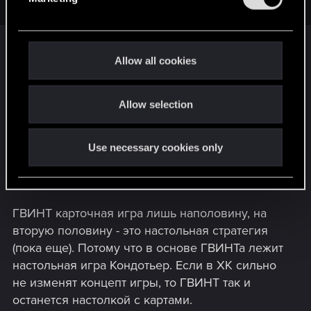
l
e
c
Артефакт по первым ощущениям просто еще
t
Allow all cookies
i
одна "лицоломалка", а если быть совсем
o
точным - Solforge с большим бюджетом. Её
Allow selection
n
создает создатель жанра лицоломалок -
Ричард Гарфилд. Он же создатель первой
версии Артефакта - Solforge, которая не
Use necessary cookies only
взлетела. Ближайшие конкуренты Артефакта -
МТГ и ХС, так как они тоже лицоломалки.
ГВИНТ карточная игра лишь наполовину, на
вторую половину - это настольная стратегия
(пока еще). Потому что в основе ГВИНТа лежит
настольная игра Кондотьер. Если в ХК сильно
не изменят концепт игры, то ГВИНТ так и
останется настолкой с картами.