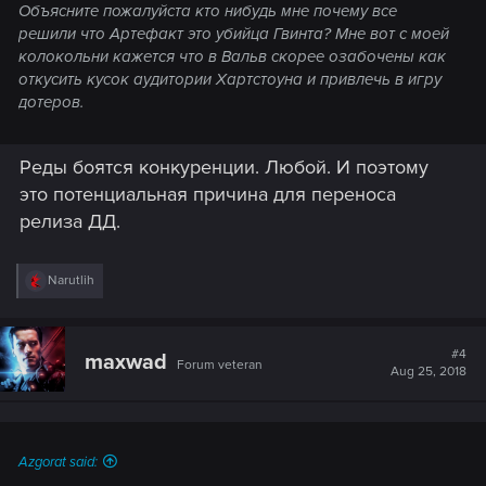
Объясните пожалуйста кто нибудь мне почему все
решили что Артефакт это убийца Гвинта? Мне вот с моей
колокольни кажется что в Вальв скорее озабочены как
откусить кусок аудитории Хартстоуна и привлечь в игру
дотеров.
Реды боятся конкуренции. Любой. И поэтому
это потенциальная причина для переноса
релиза ДД.
R
Narutlih
e
a
c
t
#4
maxwad
Forum veteran
i
Aug 25, 2018
o
n
s
:
Azgorat said: