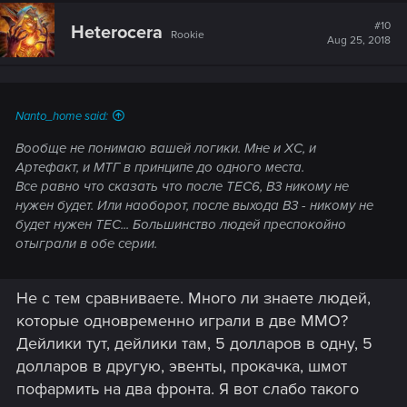
c
t
#10
Heterocera
Rookie
i
Aug 25, 2018
o
n
s
:
Nanto_home said:
Вообще не понимаю вашей логики. Мне и ХС, и
Артефакт, и МТГ в принципе до одного места.
Все равно что сказать что после ТЕС6, В3 никому не
нужен будет. Или наоборот, после выхода В3 - никому не
будет нужен ТЕС... Большинство людей преспокойно
отыграли в обе серии.
Не с тем сравниваете. Много ли знаете людей,
которые одновременно играли в две ММО?
Дейлики тут, дейлики там, 5 долларов в одну, 5
долларов в другую, эвенты, прокачка, шмот
пофармить на два фронта. Я вот слабо такого