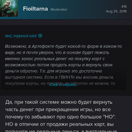
#16
Fioiltarna
Moderator
Aug 25, 2018
ded_happosai said:
Возможно, в Артефакте будет какой-то фарм в каком-то
виде, но я почти уверен, что в основе будет лежать
именно занос реальных денег на покупку карт с
возможностью потом продать карты и вернуть свои
деньги обратно. Т.е. для игрока это достаточно
выгодная система. Если в ГВИНТе мы вносим деньги,
покупаем карты, но продать их обратно не можем, то
Click to expand...
там будет можно. Это делает донат сродни аренде. Ты
покупаешь карту на рынке, играешь ей, потом
Да, при такой системе можно будет вернуть
продаешь со скидкой или с прибылью. Но добавь в
такую систему фарм и появляются злоупотребления.
часть денег при прекращении игры, но все
почему-то забывают про одно большое "НО".
НО в отличии от продажи реальных карт, вы
получите не реальные деньги, а виртуальные,