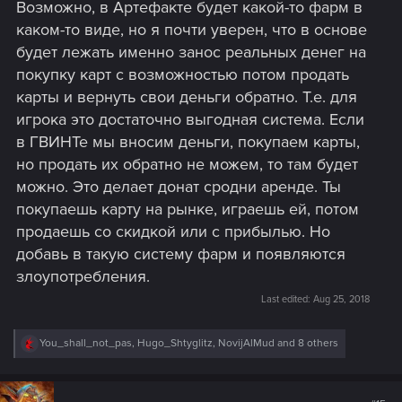
Возможно, в Артефакте будет какой-то фарм в
каком-то виде, но я почти уверен, что в основе
будет лежать именно занос реальных денег на
покупку карт с возможностью потом продать
карты и вернуть свои деньги обратно. Т.е. для
игрока это достаточно выгодная система. Если
в ГВИНТе мы вносим деньги, покупаем карты,
но продать их обратно не можем, то там будет
можно. Это делает донат сродни аренде. Ты
покупаешь карту на рынке, играешь ей, потом
продаешь со скидкой или с прибылью. Но
добавь в такую систему фарм и появляются
злоупотребления.
Last edited:
Aug 25, 2018
R
You_shall_not_pas
,
Hugo_Shtyglitz
,
NovijAlMud
and 8 others
e
a
c
t