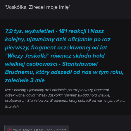
"Jaskółka, Zireael moje imię"
7,9 tys. wyświetleń · 181 reakcji | Nasz
kolejny, ujawniany dziś oficjalnie po raz
pierwszy, fragment oczekiwanej od lat
"Wieży Jaskółki" również składa hołd
wielkiej osobowości - Stanisławowi
Brudnemu, który odszedł od nas w tym roku,
zaledwie 3 mie
Nasz kolejny, ujawniany dziś oficjalnie po raz pierwszy, fragment
oczekiwanej od lat "Wieży Jaskółki" również składa hołd wielkiej
osobowości - Stanisławowi Brudnemu, który odszedł od nas w tym roku,...
fb.watch
R
Yakin
,
Sylvin
,
Lizzie...
and 2 others