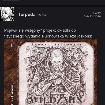
e
a
c
t
#1,040
Torpeda
Mentor
i
Feb 22, 2026
o
n
s
Pojawił się wstępny? projekt okładki do
:
fizycznego wydania słuchowiska Wieża jaskółki: