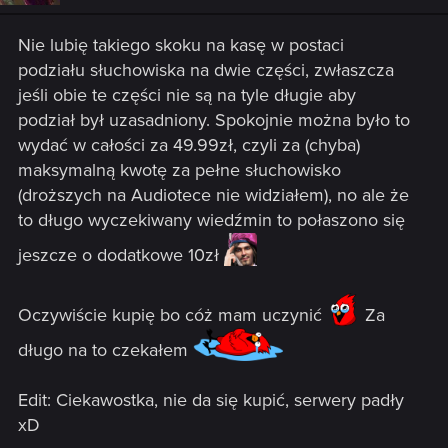
n
s
Nie lubię takiego skoku na kasę w postaci
:
podziału słuchowiska na dwie części, zwłaszcza
jeśli obie te części nie są na tyle długie aby
podział był uzasadniony. Spokojnie można było to
wydać w całości za 49.99zł, czyli za (chyba)
maksymalną kwotę za pełne słuchowisko
(droższych na Audiotece nie widziałem), no ale że
to długo wyczekiwany wiedźmin to połaszono się
jeszcze o dodatkowe 10zł
Oczywiście kupię bo cóż mam uczynić
Za
długo na to czekałem
Edit: Ciekawostka, nie da się kupić, serwery padły
xD