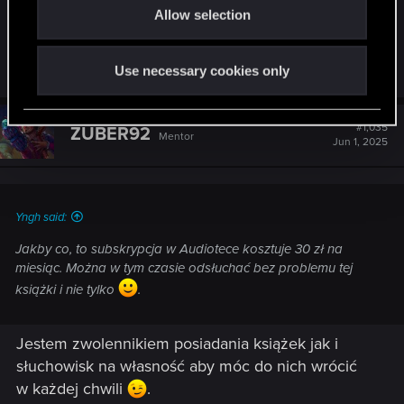
Jakby co, to subskrypcja w Audiotece kosztuje 30
Allow selection
n
zł na miesiąc. Można w tym czasie odsłuchać bez
problemu tej książki i nie tylko
.
Use necessary cookies only
#1,035
ZUBER92
Mentor
Jun 1, 2025
Yngh said:
Jakby co, to subskrypcja w Audiotece kosztuje 30 zł na
miesiąc. Można w tym czasie odsłuchać bez problemu tej
książki i nie tylko
.
Jestem zwolennikiem posiadania książek jak i
słuchowisk na własność aby móc do nich wrócić
w każdej chwili
.