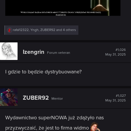
R
rafal12322
,
Yngh
,
ZUBER92
and 4 others
e
a
c
t
#1,026
Izengrin
Forum veteran
i
May 31, 2025
o
n
s
I gdzie to będzie dystrybuowane?
:
#1,027
ZUBER92
Mentor
May 31, 2025
Wydawnictwo superNOWA już zdążyło nas
przyzwyczaić, że jest to firma widmo