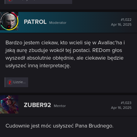
e
a
c
t
#1,022
PATROL
Moderator
i
Apr 16, 2025
o
n
s
Bardzo jestem ciekaw, kto wcieli się w Avallac'ha i
:
jaką aurę zbuduje wokół tej postaci. REDom głos
wyszedł absolutnie obłędnie, ale ciekawie będzie
usłyszeć inną interpretację.
R
Lizzie...
e
a
c
t
#1,023
ZUBER92
Mentor
i
Apr 16, 2025
o
n
s
Cudownie jest móc usłyszeć Pana Brudnego.
: