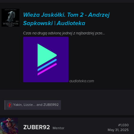
Wieża Jaskółki. Tom 2 - Andrzej
Sapkowski | Audioteka
Czas na drugą odsłonę jednej z najbardziej prze...
audioteka.com
R
Yakin
,
Lizzie...
and
ZUBER92
e
a
c
t
#1,030
ZUBER92
Mentor
i
May 31, 2025
o