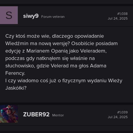
S
#1,038
siwy9
Forum veteran
Jul 24, 2025
Czy ktoś może wie, dlaczego opowiadanie
Wiedźmin ma nową wersję? Osobiście posiadam
edycję z Marianem Opanią jako Veleradem,
podczas gdy natknąłem się właśnie na
słuchowisko, gdzie Velerad ma głos Adama
Ferency.
I czy wiadomo coś już o fizycznym wydaniu Wieży
Jaskółki?
#1,039
ZUBER92
Mentor
Jul 24, 2025