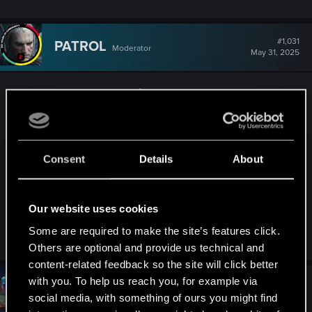
#1,031
PATROL
Moderator
May 31, 2025
Czekam z niecierpliwością na ogłoszenie co z
edycją fizyczną, bo nie wiem, czy polować na
poprzednie tomy na półkę
Gdy zawiesili wydawanie, uznałem, że nie ma
Consent
Details
About
sensu, ale teraz jest nadzieja (ta nadzieja też
pochodzi z zamkniętej grupy na FB, dzięki
ogromne jej organizatorce za masę dobrej roboty).
Our website uses cookies
Some are required to make the site’s features click.
R
rafal12322
and
ZUBER92
e
Others are optional and provide us technical and
a
content-related feedback so the site will click better
c
t
with you. To help us reach you, for example via
#1,032
ZUBER92
Mentor
i
May 31, 2025
social media, with something of ours you might find
o