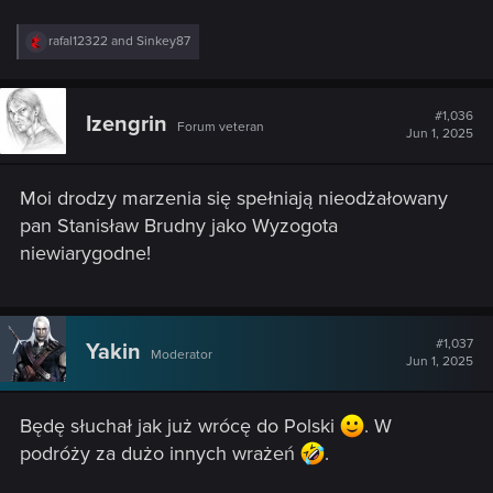
R
rafal12322
and
Sinkey87
e
a
c
t
#1,036
Izengrin
Forum veteran
i
Jun 1, 2025
o
n
s
Moi drodzy marzenia się spełniają nieodżałowany
:
pan Stanisław Brudny jako Wyzogota
niewiarygodne!
#1,037
Yakin
Moderator
Jun 1, 2025
Będę słuchał jak już wrócę do Polski
. W
podróży za dużo innych wrażeń
.