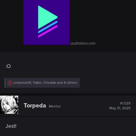
audioteka.com
:O
R
undomiel9
,
Yakin
,
Chodak
and 4 others
e
a
c
t
#1,029
Torpeda
Mentor
i
May 31, 2025
o
n
s
Jest!
: