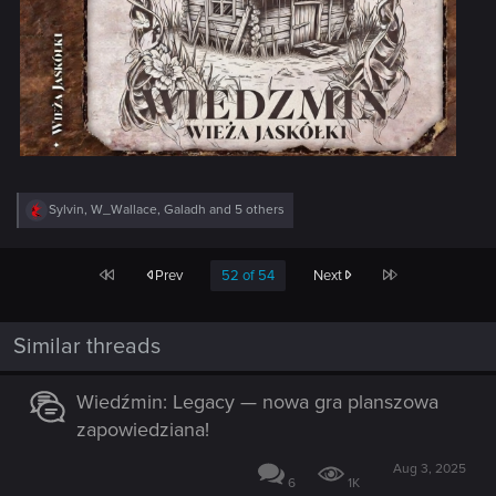
R
Sylvin
,
W_Wallace
,
Galadh
and 5 others
e
a
c
First
Last
Prev
52 of 54
Next
t
i
o
n
Similar threads
s
:
Wiedźmin: Legacy — nowa gra planszowa
zapowiedziana!
Aug 3, 2025
6
1K