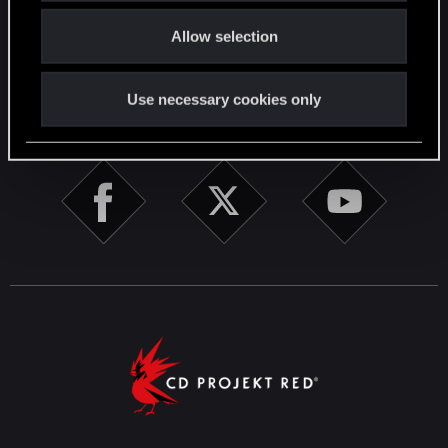
o
Allow selection
n
English
Use necessary cookies only
STAY CONNECTED