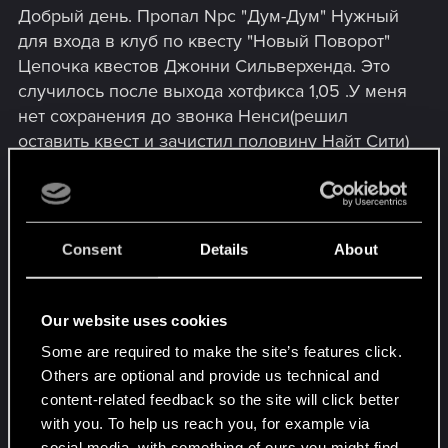
Добрый день. Пропал Npc "Дум-Дум" Нужный
для входа в клуб по квесту "Новый Поворот"
Цепочка квестов Джонни Сильверхенда. Это
случилось после выхода хотфикса 1,05 .У меня
нет сохранения до звонка Ненси(решил
оставить квест и зачистил половину Найт Сити)
И что теперь?
Сосать "Мистер Перчик" ? Или же улетать на
Юпитер от горящей жопы?
Надеюсь на скорейшее исправление ошибки
Consent
Details
About
Attachments
Our website uses cookies
Some are required to make the site’s features click.
Others are optional and provide us technical and
content-related feedback so the site will click better
with you. To help us reach you, for example via
social media, with something of ours you might find