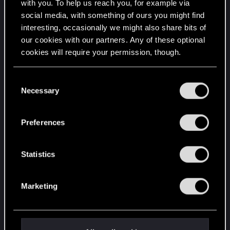
with you. To help us reach you, for example via
Захватывающие моменты, в которых мы
social media, with something of ours you might find
находимся.
interesting, occasionally we might also share bits of
our cookies with our partners. Any of these optional
Да, конечно, есть много людей, которые
cookies will require your permission, though.
следуют только за Кардашьян, но
значительная часть населения проснулась.
You’ll find all the details regarding our use of cookies
C
and tweak your preferences regarding them in the
Necessary
o
Самое главное, что сейчас идет война между
“Settings” menu below.
n
нашими верховными хозяевами и теми, кто
s
Preferences
хочет нас освободить.
e
n
Что такое Матрица?
t
Statistics
Матрица — это голографическая вселенная,
S
спроецированная на нас теми, кто желает
e
Marketing
нами управлять.
l
Человечество подавлялось и
e
контролировалось таким образом на
c
протяжении тысячелетий.
t