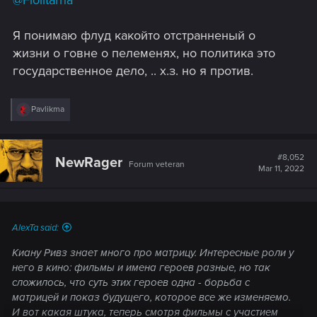
Я понимаю флуд какойто отстранненый о
жизни о говне о пелеменях, но политика это
государственное дело, .. х.з. но я против.
R
Pavlikma
e
a
c
t
#8,052
NewRager
Forum veteran
i
Mar 11, 2022
o
n
s
:
AlexTa said:
Киану Ривз знает много про матрицу. Интересные роли у
него в кино: фильмы и имена героев разные, но так
сложилось, что суть этих героев одна - борьба с
матрицей и показ будущего, которое все же изменяемо.
И вот какая штука, теперь смотря фильмы с участием