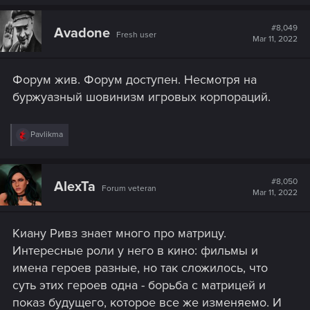
a
c
t
#8,049
Avadone
Fresh user
i
Mar 11, 2022
o
n
s
Форум жив. Форум доступен. Несмотря на
:
буржуазный шовинизм игровых корпораций.
R
Pavlikma
e
a
c
t
#8,050
AlexTa
Forum veteran
i
Mar 11, 2022
o
n
s
Киану Ривз знает много про матрицу.
:
Интересные роли у него в кино: фильмы и
имена героев разные, но так сложилось, что
суть этих героев одна - борьба с матрицей и
показ будущего, которое все же изменяемо. И