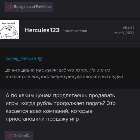
R
Boalgen
and
Pavlikma
e
a
c
t
#8,047
Hercules123
Forum veteran
i
Mar 9, 2022
o
n
s
:
Dmitriy_1981 said:
да я-то давно уже купил всё что хотел. Но это не
относится к вопросу лицемерия руководителей студии
А по каким ценам предлагаешь продавать
игры, когда рубль продолжает падать? Это
касается всех компаний, которые
приостановили продажу игр
R
GeOneDo