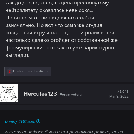
как до дела дошло, то цена пресловутому
нейтралитету оказалась невысока...
Понятно, что сама идейка-то слабая
изначально. Но вот что сама же студия,
создавшая игру и напыщенный ролик к ней,
настолько далеко отойдет от собственной же
формулировки - это как-то уже карикатурно
выглядит.
R
Boalgen
and
Pavlikma
e
a
c
t
#8,045
Hercules123
Forum veteran
i
Mar 9, 2022
o
n
s
:
Dmitriy_1981 said:
А сколько пафоса было в том рекламном ролике, когда