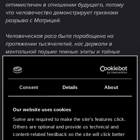
оптимистичен в отношении будущего, потому
что человечество демонстрирует признаки
разрыва с Матрицей.
Человеческая раса была порабощена на
протяжении тысячелетий, нас держали в
ментальной тюрьме темные элиты и тайные
общества, которые делали все возможное,
чтобы подавить и помешать нам реализовать
свой потенциал.
Consent
Details
About
Матрица реального мира начинает
разрушаться.
Человечество показывает признаки
Our website uses cookies
освобождения от Матрицы.
Some are required to make the site’s features click.
Others are optional and provide us technical and
content-related feedback so the site will click better
Какое время быть живым!