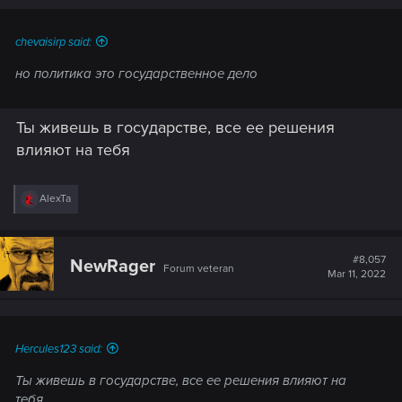
chevaisirp said:
но политика это государственное дело
Ты живешь в государстве, все ее решения
влияют на тебя
R
AlexTa
e
a
c
t
#8,057
NewRager
Forum veteran
i
Mar 11, 2022
o
n
s
:
Hercules123 said:
Ты живешь в государстве, все ее решения влияют на
тебя