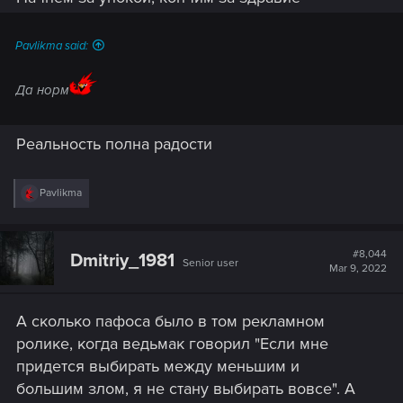
Pavlikma said:
Да норм
Реальность полна радости
R
Pavlikma
e
a
c
t
#8,044
Dmitriy_1981
Senior user
i
Mar 9, 2022
o
n
s
А сколько пафоса было в том рекламном
:
ролике, когда ведьмак говорил "Если мне
придется выбирать между меньшим и
большим злом, я не стану выбирать вовсе". А