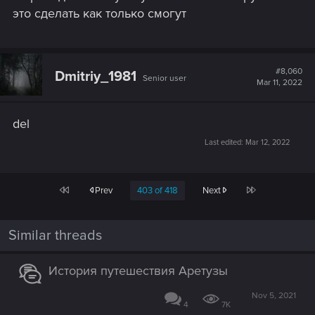
это сделать как только смогут
#8,060
Dmitriy_1981
Senior user
Mar 11, 2022
del
Last edited:
Mar 12, 2022
First
Last
Prev
403 of 418
Next
Similar threads
История путешествия Аретузы
Nov 5, 2021
4
7K