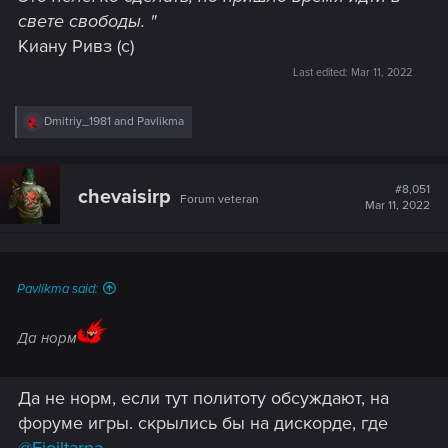
свете свободы. "
Киану Ривз (с)
Last edited:
Mar 11, 2022
R
Dmitriy_1981
and
Pavlikma
e
a
c
t
#8,051
chevaisirp
Forum veteran
i
Mar 11, 2022
o
n
s
:
Pavlikma said:
Да норм
Да не норм, если тут политоту обсуждают, на
форуме игры. скрылись бы на дискорде, где
@Fioiltarna