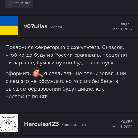
R
chevaisirp
Это духовное изменение, которое должно произойти.
e
a
c
Людям надоели бесполезные войны, тоталитарное
t
#8,055
v07ulias
руководство и авторитарный контроль.
Mentor
i
Mar 11, 2022
o
Люди начинают осознавать, что действительно важно в
n
жизни.
s
Позвонила секретарша с факультета. Сказала,
:
Пришло время вернуть нашу бесконечную силу и
чтоб когда буду из России сваливать, позвонил
открыть двери нашей ментальной тюрьмы.
ей заранее, бумаги нужно будет на отпуск
Это нелегко сделать, но пришло время идти в свете
свободы. "
оформить
я сваливать не планировал и ни
Киану Ривз (с)
с кем это не обсуждал, но масштабы беды в
высшем образовании будут дикие, как
несложно понять
#8,056
Hercules123
Forum veteran
Mar 11, 2022