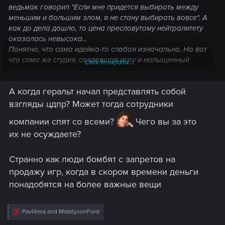
ведьмак говорил "Если мне придется выбирать между
меньшим и большим злом, я не стану выбирать вовсе". А
как до дела дошло, то цена пресловутому нейтралитету
оказалась невысока...
Понятно, что сама идейка-то слабая изначально. Но вот
что сама же студия, создавшая игру и напыщенный
Click to expand...
ролик к ней, настолько далеко отойдет от собственной
же формулировки - это как-то уже карикатурно
А когда геральт начал представлять собой
выглядит.
взгляды цдпр? Может тогда сотрудники
компании спят со всеми?
Чего вы за это
их не осуждаете?
Странно как люди бомбят с запретов на
продажу игр, когда в скором времени деньги
понадобятся на более важные вещи
R
Pavlikma
and
MaddysonFord
e