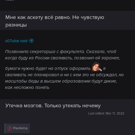
Мне как аскету всё равно. Не чувствую
разницы
v07ulias said:
Позвонила секретарша с факультета. Сказала, чтоб
когда буду из России сваливать, позвонил ей заранее,
бумаги нужно будет на отпуск оформить
я
сваливать не планировал и ни с кем это не обсуждал, но
масштабы беды в высшем образовании будут дикие,
как несложно понять
Утечка мозгов. Только утекать нечему
Last edited:
Mar 11, 2022
R
Pavlikma
e