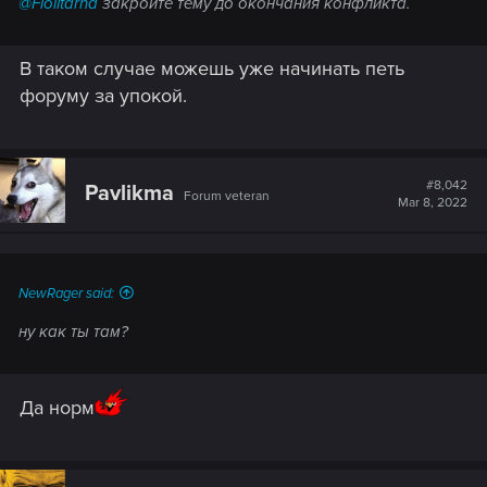
@Fioiltarna
закройте тему до окончания конфликта.
В таком случае можешь уже начинать петь
форуму за упокой.
#8,042
Pavlikma
Forum veteran
Mar 8, 2022
NewRager said:
ну как ты там?
Да норм