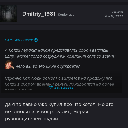
a
c
t
#8,046
Dmitriy_1981
Senior user
i
Mar 9, 2022
o
n
s
:
Hercules123 said:
А когда геральт начал представлять собой взгляды
цдпр? Может тогда сотрудники компании спят со всеми?
Чего вы за это их не осуждаете?
Странно как люди бомбят с запретов на продажу игр,
когда в скором времени деньги понадобятся на более
Click to expand...
важные вещи
да я-то давно уже купил всё что хотел. Но это
не относится к вопросу лицемерия
руководителей студии