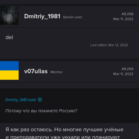
a
c
t
#8,058
Dmitriy_1981
Senior user
i
Mar 11, 2022
o
n
s
del
:
Last edited:
Mar 12, 2022
#8,059
v07ulias
Mentor
Mar 11, 2022
Dmitriy_1981 said:
Потому что вы покинете Россию?
Я как раз остаюсь. Но многие лучшие учёные
и преподаватели уже уехали или планируют