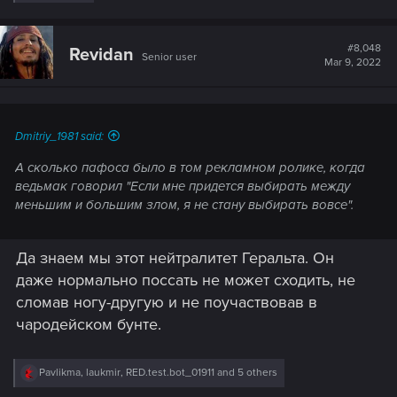
e
a
c
t
#8,048
Revidan
Senior user
i
Mar 9, 2022
o
n
s
:
Dmitriy_1981 said:
А сколько пафоса было в том рекламном ролике, когда
ведьмак говорил "Если мне придется выбирать между
меньшим и большим злом, я не стану выбирать вовсе".
Да знаем мы этот нейтралитет Геральта. Он
даже нормально поссать не может сходить, не
сломав ногу-другую и не поучаствовав в
чародейском бунте.
R
Pavlikma
,
laukmir
,
RED.test.bot_01911
and 5 others
e