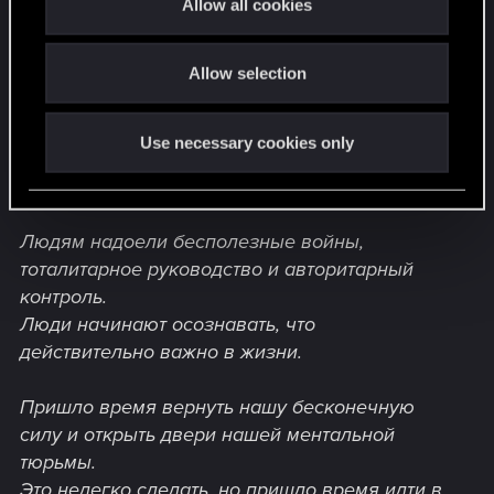
Allow all cookies
Мы думаем, что это реально, но на самом деле
i
это всего лишь фильм, происходящий в
o
Allow selection
коллективном сознании, который
n
представляет себя как «реальность».
Use necessary cookies only
Это духовное изменение, которое должно
произойти.
Людям надоели бесполезные войны,
тоталитарное руководство и авторитарный
контроль.
Люди начинают осознавать, что
действительно важно в жизни.
Пришло время вернуть нашу бесконечную
силу и открыть двери нашей ментальной
тюрьмы.
Это нелегко сделать, но пришло время идти в