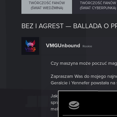
TWÓRCZOŚĆ FANÓW
TWÓRCZOŚĆ FANÓW
(ŚWIAT WIEDŹMINA)
(ŚWIAT CYBERPUNKA)
BEZ I AGREST — BALLADA O 
VMGUnbound
Rookie
Czy maszyna może poczuć magi
Zapraszam Was do mojego najn
Geralcie i Yennefer powstała na 
Jako twórczyni, skupiłam się na 
sprawdzić, czy polski język i 
melancholijna podróż przez Konty