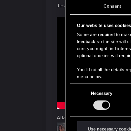
Jeśli podoba Ci się takie nowoc
Consent
Our website uses cookie
Some are required to make 
feedback so the site will c
ours you might find interes
optional cookies will requi
You’ll find all the details
menu below.
C
Necessary
o
n
s
e
Attachments
n
t
Use necessary cooki