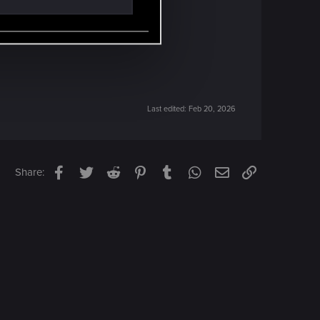
Last edited:
Feb 20, 2026
Facebook
Twitter
Reddit
Pinterest
Tumblr
WhatsApp
Email
Link
Share: