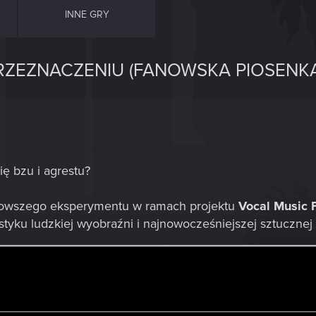
INNE GRY
PRZEZNACZENIU (FANOWSKA PIOSENKA
ę bzu i agrestu?
owszego eksperymentu w ramach projektu
Vocal Music
styku ludzkiej wyobraźni i najnowocześniejszej sztucznej i
stworzeniu wizji i koncepcji, którą technologia AI pomog
wiedźmiński klimat można oddać w zupełnie nowym, cyfrow
nent, której nie słyszeliście nigdy wcześniej.