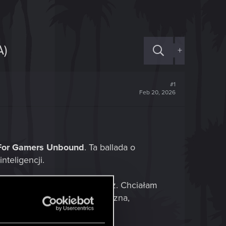
)
+
#1
Feb 20, 2026
 For Gamers Unbound
. Ta ballada o
nteligencji.
ła mi przekuć w dźwięk i obraz. Chciałam
ym wymiarze. Efekt? Klimatyczna,