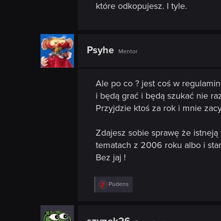
n
które odkopujesz. I tyle.
Psyhe
Mentor
Ale po co ? jest coś w regulamin
i będą grać i będą szukać nie raz
Przyjdzie ktoś za rok i mnie zac
Zdajesz sobie sprawę że istneją 
tematach z 2006 roku albo i star
Bez jaj !
R
Pudens
e
a
c
t