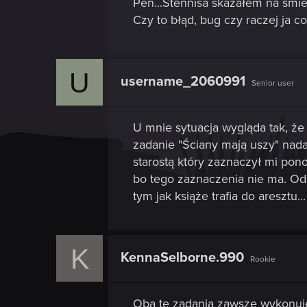
Pen...Stennisa skazałem na śmier
Czy to błąd, bug czy raczej ja c
U
username_2060991
Senior user
U mnie sytuacja wygląda tak, że
zadanie "Ściany mają uszy" nada
starostą który zaznaczył mi pon
bo tego zaznaczenia nie ma. Od
tym jak książe trafia do aresztu...
K
KennaSelborne.990
Rookie
Oba te zadania zawsze wykonuję 