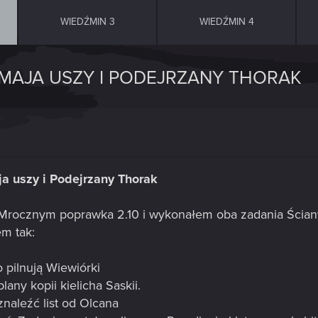
WIEDŹMIN 3
WIEDŹMIN 4
Y MAJA USZY I PODEJRZANY THORAK
ja uszy i Podejrzany Thorak
rocznym poprawka 2.10 i wykonałem oba zadania Ściany 
m tak:
 pilnują Wiewiórki
ny kopii kielicha Saskii.
aleźć list od Olcana