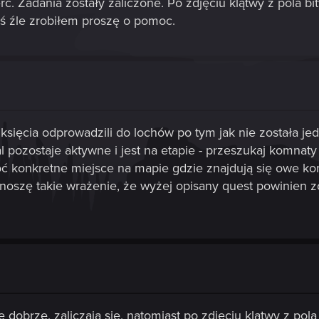
ć. Zadania zostały zaliczone. Po zdjęciu klątwy z pola b
oś źle zrobiłem proszę o pomoc.
 księcia odprowadzili do lochów po tym jak nie została je
l pozostaje aktywne i jest na etapie - przeszukaj komnat
oć konkretne miejsce na mapie gdzie znajdują się owe kom
noszę takie wrażenie, że wyżej opisany quest powinien
dobrze, zaliczają się, natomiast po zdjęciu klątwy z pol