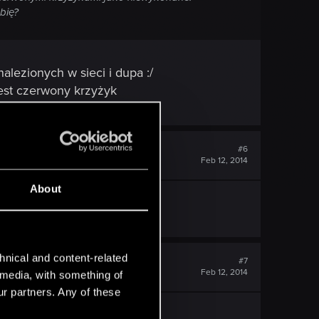
bię?
alezionych w sieci i dupa :/
est czerwony krzyżyk
#6
Feb 12, 2014
About
nieprawdaż?
hnical and content-related
#7
Feb 12, 2014
l media, with something of
ur partners. Any of these