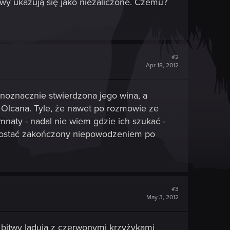
itwy ukazują się jako niezaliczone. Czemu?
#2
Apr 18, 2012
dnoznacznie stwierdzona jego wina, a
y Olcana. Tyle, że nawet po rozmowie ze
naty - nadal nie wiem gdzie ich szukać -
 zostać zakończony niepowodzeniem po
#3
May 3, 2012
a bitwy lądują z czerwonymi krzyżykami