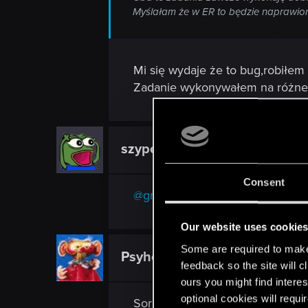
Myślałam że w ER to będzie naprawione, 
Mi się wydaje że to bug,robiłem 
Zadanie wykonywałem na różne s
szypek26
Ex-moderator
Consent
@gregmastergruda
- wiesz, że o
Our website uses cookie
Some are required to make 
Psyhe
Mentor
feedback so the site will c
ours you might find interes
optional cookies will requi
Sorry ale wy modzi na tym foru