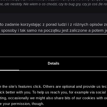
ale niestety. Nie wiem o co chodzi, czy to bug gry, czy ja coś źle ro
to zadanie korzystając z porad ludzi i z różnych opisów zn
posoby i tak samo na początku jest zaliczone a potem j
Details
dpisujesz na post sprzed 9 miesięcy? Trochę bez sensu, 
s
the site’s features click. Others are optional and provide us tec
lick better with you. To help us reach you, for example via socia
ting, occasionally we might also share bits of our cookies with o
re your permission, though.
m macie chyba jakąś lekką paranoje