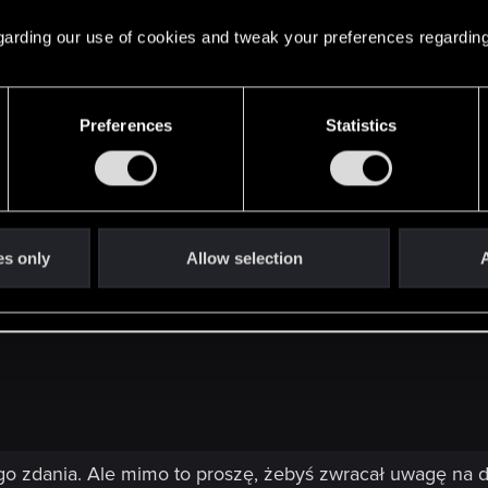
? ktoś kiedyś przyjdzie nawet i za dwa lata bo wtedy będ
 regarding our use of cookies and tweak your preferences regarding
 z tym questem
kiem niedawno i próbowałem rozgryść ten problem i się 
Preferences
Statistics
nsu !
n
es only
Allow selection
A
 zdania. Ale mimo to proszę, żebyś zwracał uwagę na 