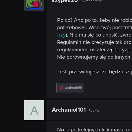
szypek26
Ex-moderator
i
o
n
s
Po co? Ano po to, żeby nie robić
:
potrzebował. Więc twój post tra
trzy
). Nie ma się co unosić, zwr
Regulamin nie precyzuje tak dro
regulaminem, ostateczą decyzję
Nie porównujemy się do innych 
Jeśli przewidujesz, że będziesz
R
undomiel9
e
a
c
A
t
Archaniol101
Rookie
i
o
n
s
No ja po kolejnych kilkunastu m
: