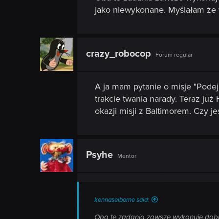
jako niewykonane. Myślałam że w 
crazy_robocop
Forum regular
A ja mam pytanie o misje "Podej
trakcie twania narady. Teraz ju
okazji misji z Baltimorem. Czy 
Psyhe
Mentor
kennaselborne said:
Oba te zadania zawsze wykonuję dobrze