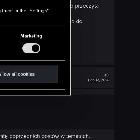
zie akurat grał w W2 i sobie to przeczyta
 them in the “Settings”
dopisałem po prostu w temacie do
Marketing
llow all cookies
#8
Feb 12, 2014
datę poprzednich postów w tematach,