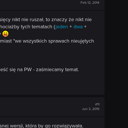
Feb 12, 2014
cy nikt nie ruszał, to znaczy że nikt nie
chociażby tych tematach (
jeden
+
dwa
+
ry
omiast "we wszystkich sprawach nieujętych
nieść się na PW - zaśmiecamy temat.
#11
Jun 3, 2015
nej wersji, która by go rozwiązywała.