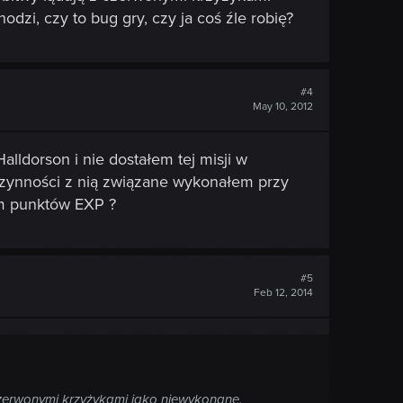
dzi, czy to bug gry, czy ja coś źle robię?
#4
May 10, 2012
lldorson i nie dostałem tej misji w
 czynności z nią związane wykonałem przy
iem punktów EXP ?
#5
Feb 12, 2014
 czerwonymi krzyżykami jako niewykonane.