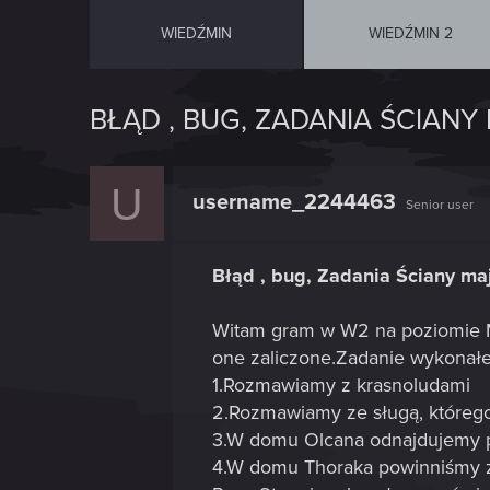
WIEDŹMIN
WIEDŹMIN 2
BŁĄD , BUG, ZADANIA ŚCIAN
U
username_2244463
Senior user
Błąd , bug, Zadania Ściany ma
Witam gram w W2 na poziomie M
one zaliczone.Zadanie wykonałe
1.Rozmawiamy z krasnoludami
2.Rozmawiamy ze sługą, którego
3.W domu Olcana odnajdujemy pla
4.W domu Thoraka powinniśmy zn