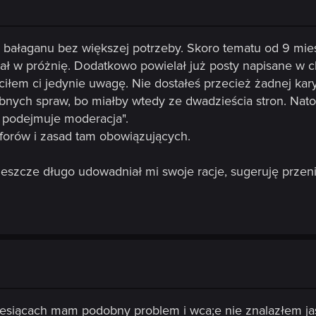
 bałaganu bez większej potrzeby. Skoro tematu od 9 miesię
fiał w próżnię. Dodatkowo powielał już posty napisane w 
óciłem ci jedynie uwagę. Nie dostałeś przecież żadnej ka
bnych spraw, bo miałby wtedy ze dwadzieścia stron. Nat
 podejmuje moderacja".
forów i zasad tam obowiązujących.
 jeszcze długo udowadniał mi swoje racje, sugeruję prze
iesiącach mam podobny problem i wca;e nie znalazłem jas