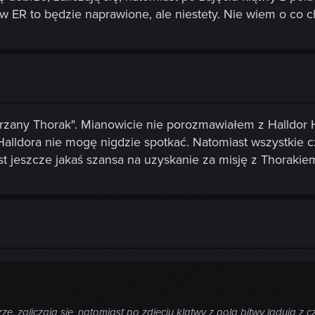
ER to będzie naprawione, ale niestety. Nie wiem o co cho
rzany Thorak". Mianowicie nie porozmawiałem z Halldor Ha
ż Halldora nie mogę nigdzie spotkać. Natomiast wszystkie
jest jeszcze jakaś szansa na uzyskanie za misję z Thorak
, zaliczają się, natomiast po zdjęciu klątwy z pola bitwy lądują z