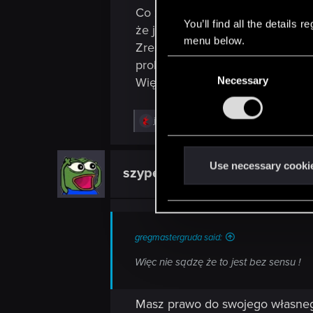
Co z tego że z przed 9 miesięcy 
You’ll find all the details
że jest taka a nie inna sytuacja
menu below.
Zresztą kończyłem wieśka 2 cał
problemu który nadal istnieje
C
Necessary
o
Więc nie sądzę że to jest bez se
n
s
R
jaskier254
,
warzoch
and
Master_Dandelio
e
e
a
n
c
t
t
Use necessary cooki
szypek26
Ex-moderator
i
S
o
e
n
s
l
:
e
gregmastergruda said:
c
Więc nie sądzę że to jest bez sensu !
t
i
o
Masz prawo do swojego własnego