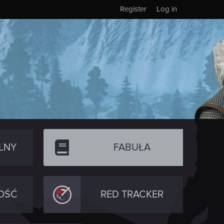
Register
Log in
LNY
FABUŁA
OŚĆ
RED TRACKER