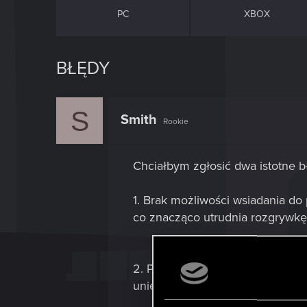
PC
XBOX
BŁĘDY
S
Smith
Rookie
Chciałbym zgłosić dwa istotne 
1. Brak możliwości wsiadania d
co znacząco utrudnia rozgrywkę
2. Problem z jazdą samochodem:
uniemożliwia kontynuowanie mis