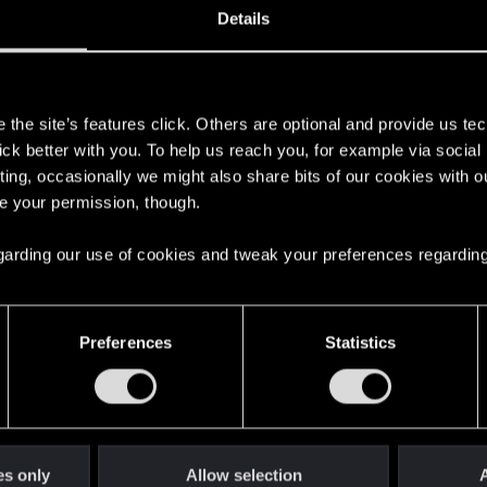
Details
ry, te problemy nadal występują i znacząco wpływają na 
s
the site’s features click. Others are optional and provide us tec
lick better with you. To help us reach you, for example via socia
ting, occasionally we might also share bits of our cookies with o
re your permission, though.
 regarding our use of cookies and tweak your preferences regarding
m przez pomoc techniczną.
Preferences
Statistics
86
es only
Allow selection
A