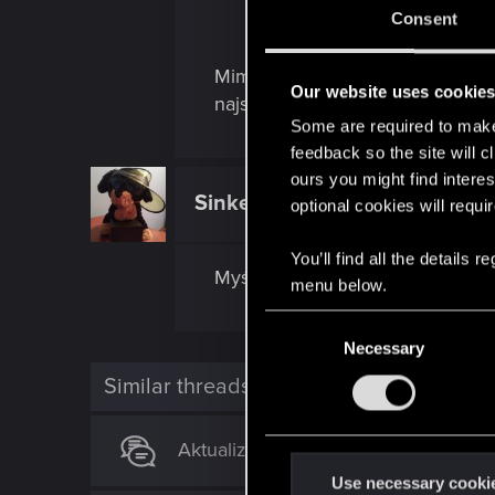
Consent
Mimo upływu czasu od premiery g
Our website uses cookie
najszybsze naprawienie.
Some are required to make 
feedback so the site will c
ours you might find interes
Sinkey87
optional cookies will requi
Forum veteran
You’ll find all the details
Myślę, że lepiej zgłosić proble
menu below.
C
Necessary
o
n
Similar threads
s
e
Aktualizacja 2.0
n
t
Use necessary cooki