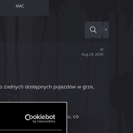
MAC
+
#1
Aug 29, 2025
 do żadnych dostępnych pojazdów w grze,
e mogę poruszać się do przodu, co