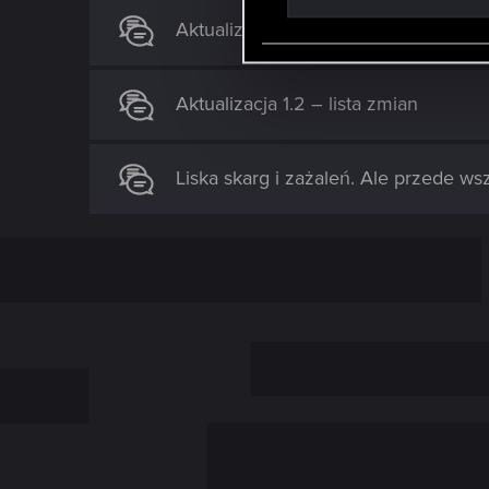
S
Aktualizacja 1.3 – lista zmian
e
l
e
Aktualizacja 1.2 – lista zmian
c
t
i
Liska skarg i zażaleń. Ale przede wsz
o
n