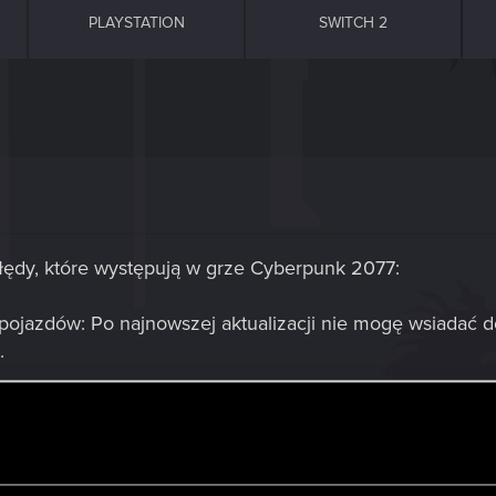
PLAYSTATION
SWITCH 2
błędy, które występują w grze Cyberpunk 2077:
o pojazdów: Po najnowszej aktualizacji nie mogę wsiadać
.
 Po wsiadaniu do pojazdu mogę jechać tylko do tyłu; ni
ji wymagających jazdy w tym kierunku.