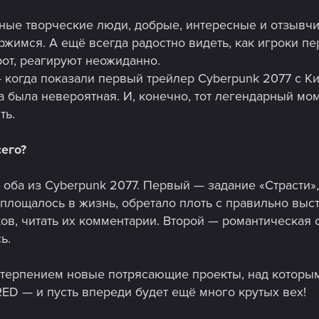
ьные творческие люди, добрые, интересные и отзывч
ржимся. А ещё всегда радостно видеть, как игроки пе
рот, реагируют неожиданно.
когда показали первый трейлер Cyberpunk 2077 с Ки
 была невероятная. И, конечно, тот легендарный момен
ть.
его?
оба из Cyberpunk 2077. Первый — задание «Страсти», 
воплощалось в жизнь, обретало плоть с правильно в
ов, читать их комментарии. Второй — романтическая 
ь.
етерпением новые потрясающие проекты, над которым
ED — и пусть впереди будет ещё много крутых вех!