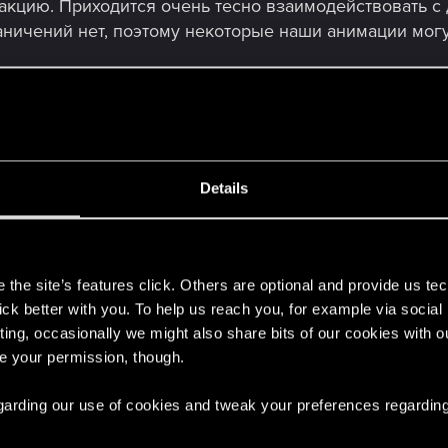
акцию. Приходится очень тесно взаимодействовать с 
аничений нет, поэтому некоторые наши анимации мог
ибкий?
няется, какие-то анимации не проходят и приходится 
деей, но без идеальной полировки. Если мы на 100% ув
ировке. Но это не всегда так просто!
Details
ижений?
s
ываем специальные движения, и они делаются под сц
the site’s features click. Others are optional and provide us tec
 и дизайнер сцен. Аниматор следит за техническими а
lick better with you. To help us reach you, for example via socia
яет художественное видение. Сейчас мы записываем 
ting, occasionally we might also share bits of our cookies with o
 «захват исполнения». Всё стало сложнее, ещё больш
re your permission, though.
с другими отделами?
 regarding our use of cookies and tweak your preferences regarding