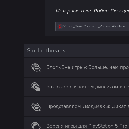
Интервью взял Райан Динсдей
R
Victor_Graa
,
Comrade_Vodkin
,
AlexTa
and 
e
a
c
t
i
Similar threads
o
n
s
Блог «Вне игры»: Больше, чем прос
:
разговор с искином дипсиком и г
Представляем «Ведьмак 3: Дикая
Версия игры для PlayStation 5 Pro