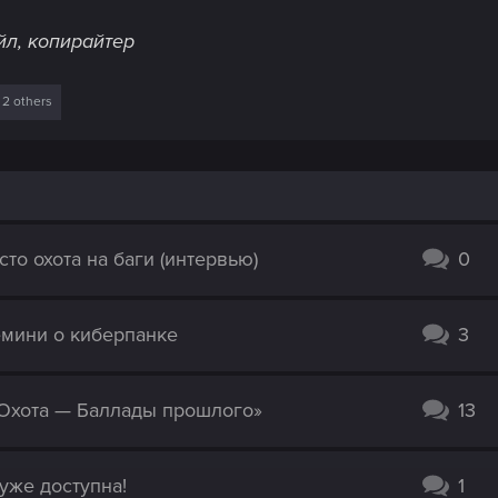
л, копирайтер
2 others
то охота на баги (интервью)
0
емини о киберпанке
3
 Охота — Баллады прошлого»
13
 уже доступна!
1