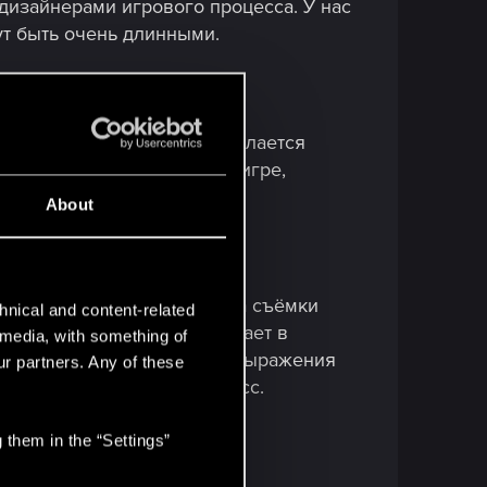
дизайнерами игрового процесса. У нас
ут быть очень длинными.
их переснимать. Сначала делается
ерены, что сцена будет в игре,
About
енарий. В таких случаях на съёмки
hnical and content-related
спектами, дизайнер выступает в
l media, with something of
не только движения, но и выражения
ur partners. Any of these
е людей вовлечено в процесс.
 them in the “Settings”