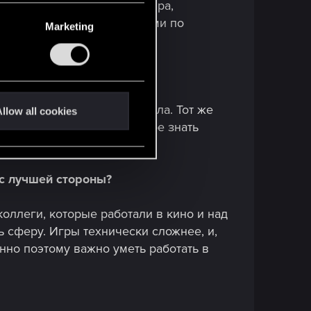
 дизайнерами открытого мира,
персонажей и специалистами по
Marketing
остоянно.
том во всем с самого начала. Тот же
llow all cookies
ишний. Но для меня, главное знать
 с лучшей стороны?
коллеги, которые работали в кино и над
ь сферу. Игры технически сложнее, и,
нно поэтому важно уметь работать в