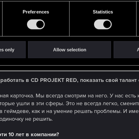
 работа. Мы тесно сотрудничаем с дизайнерами сцен,
, специалистами по захвату движений, дизайнерами 
Preferences
Statistics
ий много! Конечно, не со всеми одновременно, но п
ужны для этой работы?
движок, поэтому могу сказать: не нужно быть экспер
es only
Allow selection
A
т, которому можно научиться, хотя, опыт никогда не л
ет работать в CD PROJEKT RED, показать свой талант
ая карточка. Мы всегда смотрим на него. У нас есть 
торые ушли в эти сферы. Это не всегда легко, сменит
в геймдеве, как и на умение решать проблемы. И име
одиночку не решить.
ти 10 лет в компании?