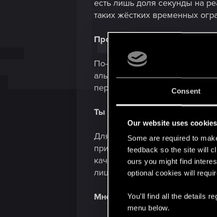
есть лишь доля секунды на ре
таких жёстких временных огр
Процесс скорее чёткий или г
По-разному. Все постоянно ме
альфа-версия, «черновик» с и
переходим к бета-версии и пол
Consent
Ты участвуешь в захвате дв
Our website uses cookie
Для некоторых сцен мы запис
Some are required to make 
приходят двое: аниматор сцен
feedback so the site will c
качестве режиссёра, направл
ours you might find interes
лица и голос. Это называется
optional cookies will requi
Много приходится общаться 
You’ll find all the details
menu below.