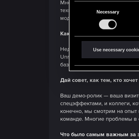
Много. У нас очень командная
C
техническими программистами
Necessary
o
моделированию. Взаимодейств
n
s
Какие технические навыки н
e
n
Недавно мы перешли на новый 
t
Use necessary cooki
Unreal Engine — это инструмен
S
базовые принципы анимации.
e
l
e
Дай совет, как тем, кто хоч
c
t
Ваш демо-ролик — ваша визитн
i
спецэффектами, и коллеги, ко
o
конечно, мы смотрим на опыт 
n
команде. Многие проблемы в 
Что было самым важным за э