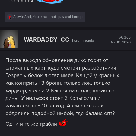
черепашья.
R
AleAleAnd
,
You_shall_not_pas
and
lordep
e
a
c
t
#6,305
WARDADDY_CC
Forum regular
i
Dec 18, 2020
o
n
s
После выхода обновления дико горит от
:
сломанных карт, куда смотрят разработчики.
Гезрас у белок лютая имба! Кащей у красных,
как контрить +3 брони, только лок, только
хардкор, а если 2 Кащея на столе, какая-то
дичь.. У нильфов стоят 2 Кольгрима и
качаются на + 10 за ход. А фиолетовых
обделили подобной имбой, где баланс епт?
Одни и те же грабли