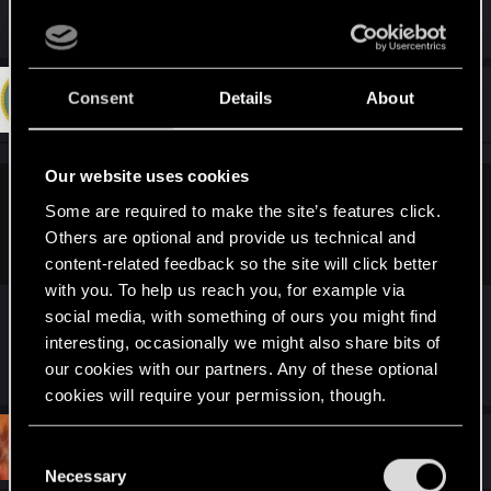
R
lordep
and
Hercules123
e
a
c
t
#6,313
Consent
Details
About
Q255
Forum veteran
i
Dec 18, 2020
o
n
s
Our website uses cookies
:
WARDADDY_CC said:
Some are required to make the site’s features click.
Others are optional and provide us technical and
куда смотрят разработчики.
content-related feedback so the site will click better
with you. To help us reach you, for example via
В кошелёк, конечно, а вы куда?
social media, with something of ours you might find
interesting, occasionally we might also share bits of
R
our cookies with our partners. Any of these optional
lordep
e
cookies will require your permission, though.
a
c
t
#6,314
HelloDarkness...
You’ll find all the details regarding our use of cookies
C
Forum regular
i
Dec 18, 2020
o
and tweak your preferences regarding them in the
Necessary
o
n