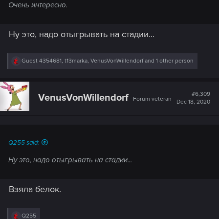
Очень интересно.
Ну это, надо отыгрывать на стадии...
R
Guest 4354681
,
t13marka
,
VenusVonWillendorf
and 1 other person
e
a
c
t
#6,309
VenusVonWillendorf
Forum veteran
i
Dec 18, 2020
o
n
s
:
Q255 said:
Ну это, надо отыгрывать на стадии...
Взяла белок.
R
Q255