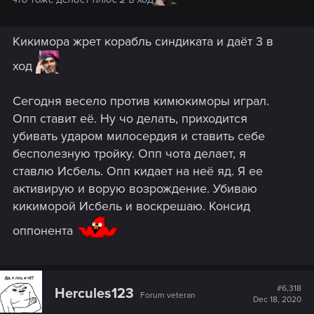
у монстров. Получается баланс
Кикимора жрет корабль синдиката и даёт 3 в
ход
Сегодня весело против кимюкиморы играл.
Опп ставит её. Ну чо делать, приходится
убивать ударом милосердия и ставить себе
бесполезную тройку. Опп чота делает, я
ставлю Исбель. Опп кидает на неё яд. Я ее
активирую и ворую возрождение. Убиваю
кикиморой Исбель и воскрешаю. Консид
оппонента
#6,318
Hercules123
Forum veteran
Dec 18, 2020