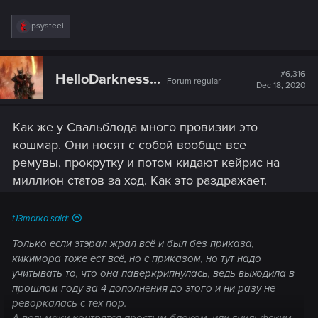
R
psysteel
e
a
c
t
#6,316
HelloDarkness...
Forum regular
i
Dec 18, 2020
o
n
s
Как же у Свальблода много провизии это
:
кошмар. Они носят с собой вообще все
ремувы, прокрутку и потом кидают кейрис на
миллион статов за ход. Как это раздражает.
t13marka said:
Только если этэрал жрал всё и был без приказа,
кикимора тоже ест всё, но с приказом, но тут надо
учитывать то, что она паверкрипнулась, ведь выходила в
прошлом году за 4 дополнения до этого и ни разу не
реворкалась с тех пор.