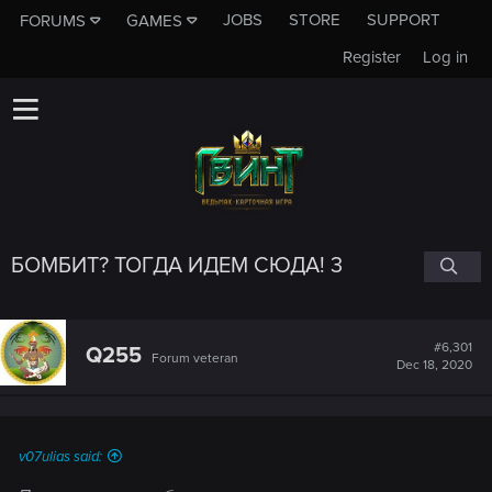
JOBS
STORE
SUPPORT
FORUMS
GAMES
Register
Log in
БОМБИТ? ТОГДА ИДЕМ СЮДА! 3
#6,301
Q255
Forum veteran
Dec 18, 2020
v07ulias said: