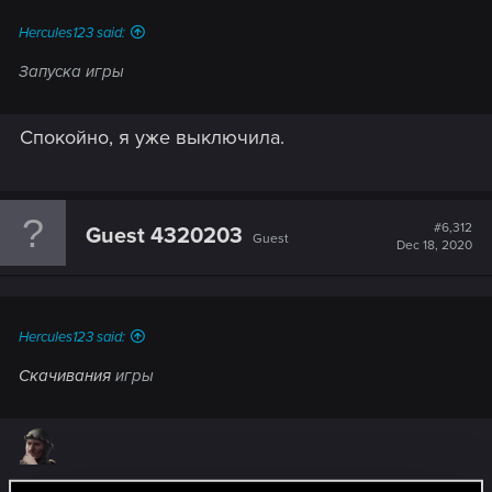
:
Hercules123 said:
Запуска игры
Спокойно, я уже выключила.
#6,312
Guest 4320203
Guest
Dec 18, 2020
Hercules123 said:
Cкачивания
игры