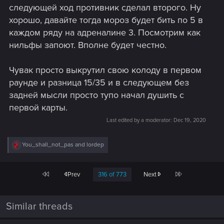
следующей ход противник сделал второго. Ну
хорошо, давайте тогда мороз будет бить по 5 в
каждом ряду на адреналине 3. Посмотрим как
нильфы запоют. Вполне будет честно.
Чувак просто выкрутил свою колоду в первом
раунде и разница 15/35 и в следующем без
задней мысли просто тупо начал душить с
первой карты.
Last edited by a moderator:
Dec 19, 2020
R
You_shall_not_pas
and
lordep
e
a
c
First
Last
Prev
316 of 773
Next
t
i
o
n
Similar threads
s
: