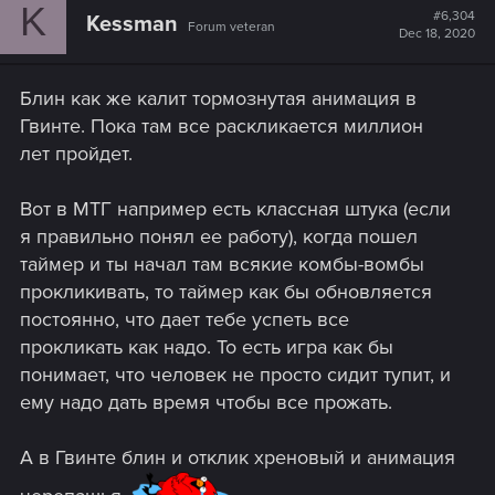
K
t
#6,304
Kessman
Forum veteran
i
Dec 18, 2020
o
n
s
Блин как же калит тормознутая анимация в
:
Гвинте. Пока там все раскликается миллион
лет пройдет.
Вот в МТГ например есть классная штука (если
я правильно понял ее работу), когда пошел
таймер и ты начал там всякие комбы-вомбы
прокликивать, то таймер как бы обновляется
постоянно, что дает тебе успеть все
прокликать как надо. То есть игра как бы
понимает, что человек не просто сидит тупит, и
ему надо дать время чтобы все прожать.
А в Гвинте блин и отклик хреновый и анимация