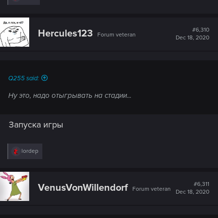
e
a
c
t
#6,310
Hercules123
Forum veteran
i
Dec 18, 2020
o
n
s
:
Q255 said:
Ну это, надо отыгрывать на стадии...
Запуска игры
R
lordep
e
a
c
t
#6,311
VenusVonWillendorf
Forum veteran
i
Dec 18, 2020
o
n
s