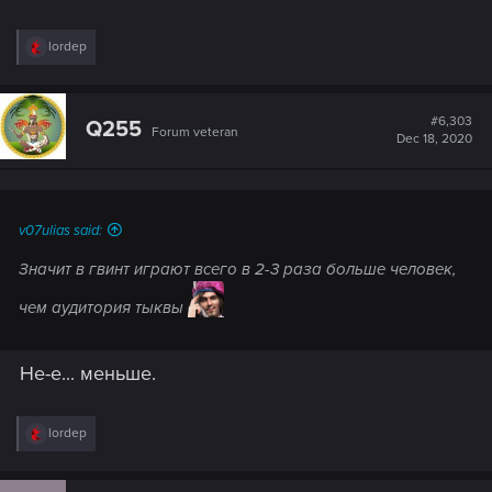
R
lordep
e
a
c
t
#6,303
Q255
Forum veteran
i
Dec 18, 2020
o
n
s
:
v07ulias said:
Значит в гвинт играют всего в 2-3 раза больше человек,
чем аудитория тыквы
Не-е... меньше.
R
lordep
e
a
c