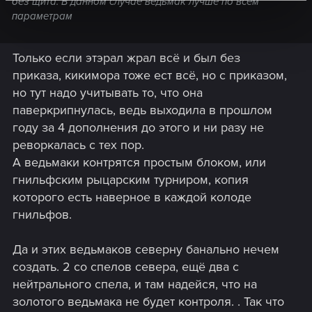
без щита. В данном случае ведьмак лучше по всем
параметрам
Только если этэрал жрал всё и был без
приказа, кикимора тоже ест всё, но с приказом,
но тут надо учитывать то, что она
паверкрипнулась, ведь выходила в прошлом
году за 4 дополнения до этого и ни разу не
реворкалась с тех пор.
А ведьмаки контрятся простым блоком, или
гнильфским рыцарским турниром, копия
которого есть наверное в каждой колоде
гнильфов.
Да и этих ведьмаков северну банально нечем
создать. 2 со спелов севера, ещё два с
нейтрального спела, и там надейся, что на
золотого ведьмака не будет контроля. . Так что