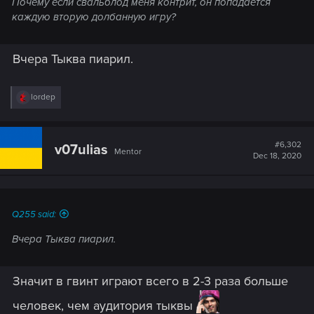
Почему если свальблод меня контрит, он попадается
каждую вторую долбанную игру?
Вчера Тыква пиарил.
R
lordep
e
a
c
t
#6,302
v07ulias
Mentor
i
Dec 18, 2020
o
n
s
:
Q255 said:
Вчера Тыква пиарил.
Значит в гвинт играют всего в 2-3 раза больше
человек, чем аудитория тыквы