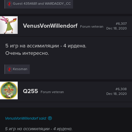
R
Guest 4354681
and
WARDADDY_CC
e
a
c
t
#6,307
VenusVonWillendorf
Forum veteran
i
Dec 18, 2020
o
n
s
5 игр на ассимиляции - 4 ирдена.
:
Очень интересно.
R
Kessman
e
a
c
t
#6,308
Q255
Forum veteran
i
Dec 18, 2020
o
n
s
:
VenusVonWillendorf said:
5 игр на ассимиляции - 4 ирдена.