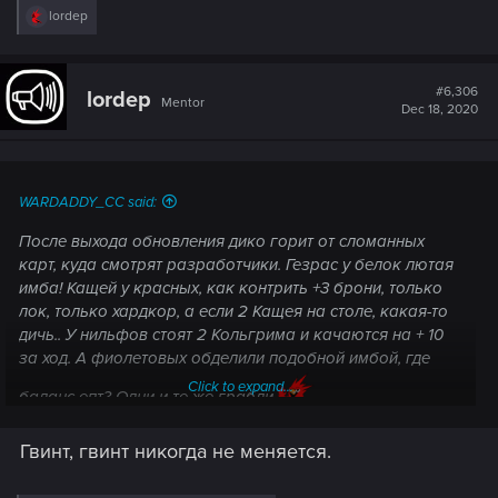
R
lordep
e
a
c
t
#6,306
lordep
Mentor
i
Dec 18, 2020
o
n
s
:
WARDADDY_CC said:
После выхода обновления дико горит от сломанных
карт, куда смотрят разработчики. Гезрас у белок лютая
имба! Кащей у красных, как контрить +3 брони, только
лок, только хардкор, а если 2 Кащея на столе, какая-то
дичь.. У нильфов стоят 2 Кольгрима и качаются на + 10
за ход. А фиолетовых обделили подобной имбой, где
Click to expand...
баланс епт? Одни и те же грабли
Гвинт, гвинт никогда не меняется.