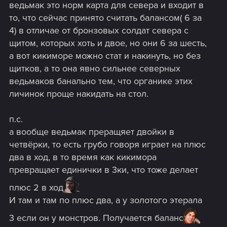
ведьмак это норм карта для севера и входит в
то, что сейчас принято считать балансом( 6 за
4) в отличае от бронзовых солдат севера с
щитом, которых хоть и двое, но они 6 за шесть,
а вот кикиморе можно стат и накинуть, но без
щитков, а то она явно сильнее северных
ведьмаков банально тем, что органике этих
личинок проще накидать на стол.
п.с.
а вообще ведьмак преращяет двойки в
четвёрки, то есть грубо говоря играет на плюс
два в ход, в то время как кикимора
превращает единички в 3ки, что тоже делает
плюс 2 в ход
И там и там по плюс два, а у золотого этерала
3 если он у монстров. Получается баланс