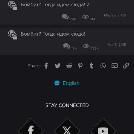
Бомбит? Тогда идем сюда! 2
May 26, 2020
20K
2M
Бомбит? Тогда идем сюда!
Mar 5, 2018
15K
785K
Facebook
Twitter
Reddit
Pinterest
Tumblr
WhatsApp
Email
Li
Share:
English
STAY CONNECTED