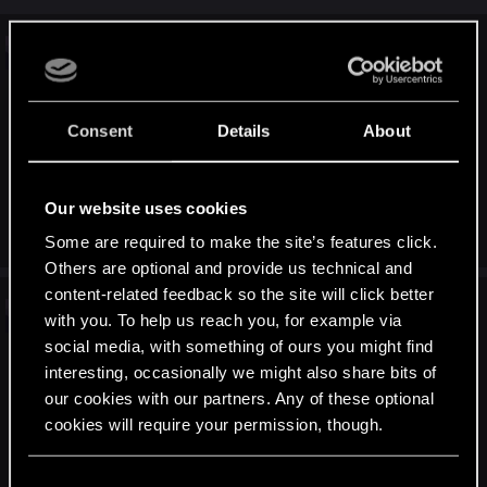
Problem z dźwiękiem
Witam Mam problem z dźwiękiem w Wiedźminie 3 Dziki Gon,
mianowicie nie mam dźwięków dialogów mimo iż postacie
Consent
Details
About
ruszają ustami i nie słyszę podstawowych dźwięków (podczas
uderzeń, skakania czy zwykłego biegania itp.). Próbowałem już
zmieniać na dźwięk przestrzenny i stereo, przeinstalowałem
grę...
Our website uses cookies
forums.cdprojektred.com
Some are required to make the site’s features click.
Others are optional and provide us technical and
content-related feedback so the site will click better
Brak dźwięku przy dialogach. W
with you. To help us reach you, for example via
social media, with something of ours you might find
każdym języku.
interesting, occasionally we might also share bits of
Witam, otóż po reinstalowaniu systemu zainstalowałem
our cookies with our partners. Any of these optional
wieśka, lecz nie słychać dialogów w podstawowej wersji jak i
cookies will require your permission, though.
dodatkach. Przechodniów słychać, ale jeśli wejdzie się z kimś
w dialog, nic nie słychać. Zmiana na English też nic nie daje.
Nawet Jaskra nie słychać przy loadingu. Pobrałem Polish...
You’ll find all the details regarding our use of cookies
C