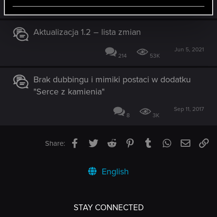
Feb 15, 2020
1
5K
Aktualizacja 1.2 – lista zmian
Jun 5, 2021
214
53K
Brak dubbingu i mimiki postaci w dodatku
"Serce z kamienia"
Sep 11, 2017
8
3K
Facebook
Twitter
Reddit
Pinterest
Tumblr
WhatsApp
Email
Li
Share:
English
STAY CONNECTED