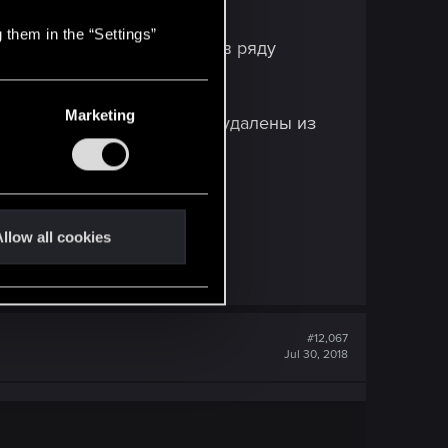
 Реддите:
 them in the “Settings”
по всему лимит в 9 юнитов в ряду
Marketing
овые абилки, они не будут удалены из
удут лидерами).
PL
EN
llow all cookies
#12,067
Jul 30, 2018