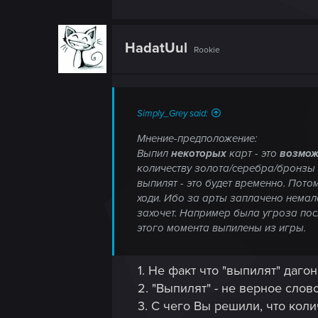
HadatUul
Rookie
Simply_Grey said:
Мнение-предположение:
Выпил
некоторых
карт - это
возмо
количеству золота/серебра/бронзы в
выпилят - это будет временно. Пото
ходи. Ибо за арты заплачено немало 
захочет. Например была угроза пос
этого момента выпилены из игры.
1. Не факт что "выпилят" даго
2. "Выпилят" - не верное слов
3. С чего Вы решили, что кол