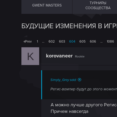
ТУРНИРЫ
GWENT MASTERS
СООБЩЕСТВА
БУДУЩИЕ ИЗМЕНЕНИЯ В ИГР
Prev
1
…
602
603
604
605
606
…
1086
K
korovaneer
Rookie
Simply_Grey said:
Регис-вампир будут до этого момен
А можно лучше другого Регис
Причем навсегда