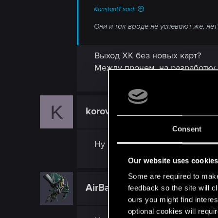
KonstantT said:
Они и так вроде не успевают же, не
Выход ХК без новых карт?
Между прочем, на разработк
K
korovaneer
Rookie
Consent
Ну разжалование гей-эльса ка
Our website uses cookie
Some are required to make 
AirBanshee
feedback so the site will c
Rookie
ours you might find interes
optional cookies will requi