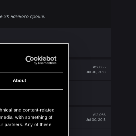
ле ХК намного проще.
#12,065
Jul 30, 2018
About
без альзура.
hnical and content-related
#12,066
l media, with something of
Jul 30, 2018
ur partners. Any of these