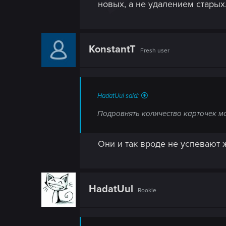
новых, а не удалением старых
KonstantT
Fresh user
HadatUul said:
Подровнять количество карточек мо
Они и так вроде не успевают 
HadatUul
Rookie