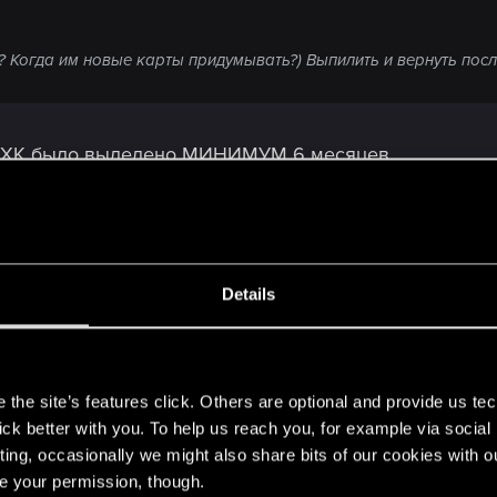
т? Когда им новые карты придумывать?) Выпилить и вернуть пос
у ХК было выделено МИНИМУМ 6 месяцев.
Details
к то пережил говинт - переживёт и ведермакара на 8 
s
the site’s features click. Others are optional and provide us tec
lick better with you. To help us reach you, for example via socia
ting, occasionally we might also share bits of our cookies with o
re your permission, though.