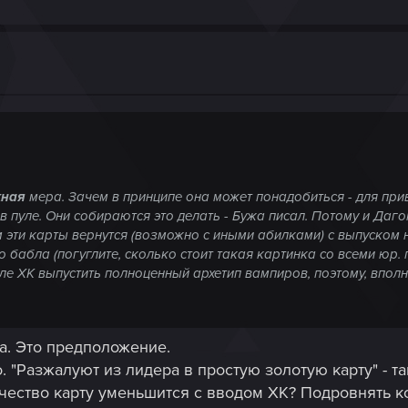
жная
мера. Зачем в принципе она может понадобиться - для при
 пуле. Они собираются это делать - Бужа писал. Потому и Дагон
м эти карты вернутся (возможно с иными абилками) с выпуском н
бабла (погуглите, сколько стоит такая картинка со всеми юр. п
ле ХК выпустить полноценный архетип вампиров, поэтому, вполн
на. Это предположение.
о. "Разжалуют из лидера в простую золотую карту" - та
ичество карту уменьшится с вводом ХК? Подровнять 