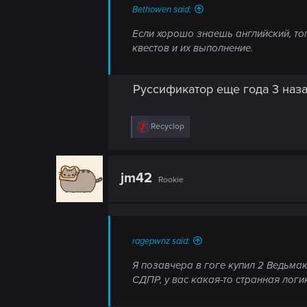
Bethowen said:
Если хорошо знаешь английский, тог
квестов и их выполнение.
Руссификатор еще года 3 наза
R
Recyclop
e
a
c
t
jm42
Rookie
i
o
n
s
:
ragepwnz said:
Я позавчера в гоге купил 2 Ведьма
СДПР, у вас какая-то странная логи