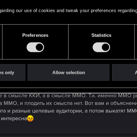
 regarding our use of cookies and tweak your preferences regarding
Preferences
Statistics
 собираемся прикрутить ККИ в Киберпанк и тестируем наработ
н"?
ли:
роект: кроме непосредственных бизнес-ожиданий, мы
es only
Allow selection
A
ми проектами такого типа.
о не в смысле ККИ, а в смысле ММО. Т.к. именно ММО
ов ММО, и плодить их смысла нет. Вот вам и объяснен
та и разные целевые аудитории, а потом выкатят ММО
 интересна