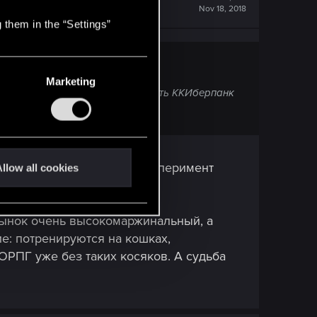
Nov 18, 2018
 them in the “Settings”
Marketing
ки в Гвинте, чтоб потом выпустить ККИберпанк
 рассматриваем его как эксперимент
llow all cookies
 рынок очень высокомаржинальный, а
ие: потренируются на кошках,
РПГ уже без таких косяков. А судьба