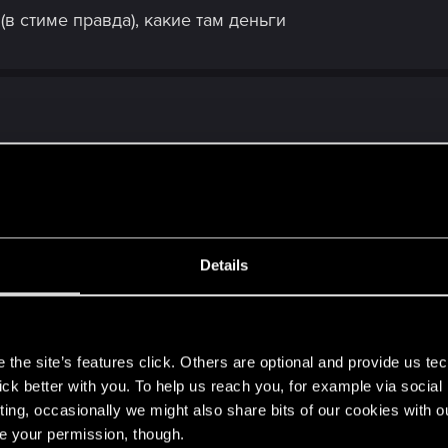
(в стиме правда), какие там деньги
 работа над ним продолжится.
Details
к "Мы собираемся прикрутить ККИ в Киберпанк и тес
ыть GWENT как кошмарный сон"?
s
the site’s features click. Others are optional and provide us tec
lick better with you. To help us reach you, for example via socia
ting, occasionally we might also share bits of our cookies with o
re your permission, though.