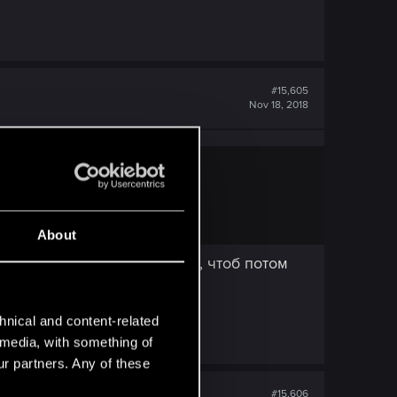
#15,605
Nov 18, 2018
About
тируем наработки в Гвинте, чтоб потом
hnical and content-related
l media, with something of
ur partners. Any of these
#15,606