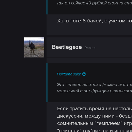
так он сейчас 49 рублей стоит (в ст
Хз, в гоге 6 бачей, с учетом т
Beetlegeze
Rookie
Fioiltarna said:
Это сетевая настолка (можно играть
маленький и нет функции реконнекта
Если тратить время на настол
дискуссии, между ними - бездн
сомнительным "гемплеем" игры
"гемплей" глубже, да и игроко