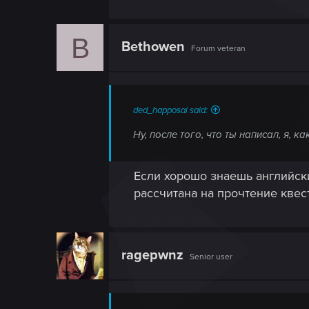
B
Bethowen
Forum veteran
ded_happosai said:
Ну, после того, что ты написал, я, к
Если хорошо знаешь английский
рассчитана на прочтение квес
ragepwnz
Senior user