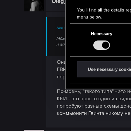
Oleg_Andreev
Mentor
i
o
You’ll find all the details
n
s
menu below.
:
C
Narutlih said:
Necessary
o
Можно ли это расшифровать как "Мы
n
и забыть GWENT как кошмарный со
s
e
Они же там подробно расписа
n
ГВИНТ - это стратегический п
t
Use necessary cooki
S
перед другими мультиплеерны
e
l
По-моему, "такого типа" - эт
e
ККИ - это просто один из вид
c
попробуют разные схемы дона
t
коммьюнити Гвинта никому не
i
o