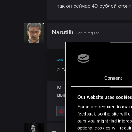
так он сейчас 49 рублей стоит 
Narutlih
Forum regular
ded_happosai said:
2. ГВИНТ - стратегический проект и
Consent
Можно ли это расшифровать ка
выпустить ККИберпанк и заб
Our website uses cookie
Some are required to make 
R
Guest 4320203
feedback so the site will c
e
a
ours you might find interes
c
optional cookies will requi
t