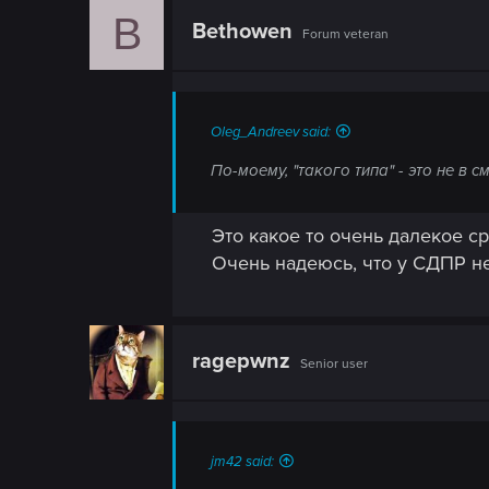
n
B
Bethowen
Forum veteran
Oleg_Andreev said:
По-моему, "такого типа" - это не в
Это какое то очень далекое ср
Очень надеюсь, что у СДПР не
ragepwnz
Senior user
jm42 said: