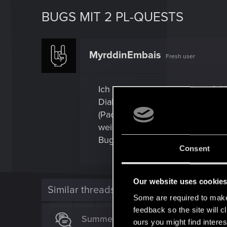
BUGS MIT 2 PL-QUESTS
MyrddinEmbais
Fresh user
Ich habe seit Patch 2.3 bzw. 2.31
Dialog zur Rettung Nikas nicht a
(Paco und Babs sind einfach nic
weil V sofort mit der Meldung "D
Bugs oder gibt es irgendwelche K
Consent
Our website uses cookie
Similar threads
Some are required to make 
feedback so the site will c
Summer Game Fest 2026 :-)
ours you might find interes