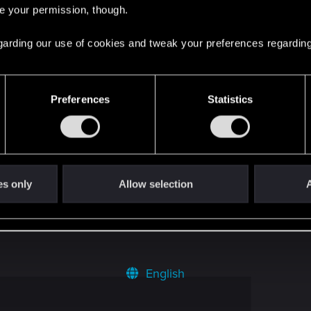
re your permission, though.
f die Schnauze :-)
2
 regarding our use of cookies and tweak your preferences regarding
nntnisse und Theorien nach 450 Stunden
0
Preferences
Statistics
im H10-Apartment
1
1
es only
Allow selection
A
English