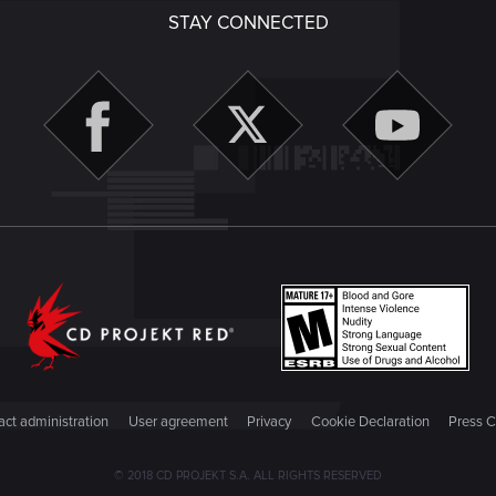
STAY CONNECTED
ct administration
User agreement
Privacy
Cookie Declaration
Press C
© 2018 CD PROJEKT S.A. ALL RIGHTS RESERVED