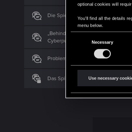
optional cookies will requi
Die Spiele-Industrie bekommt eins au
You’ll find all the details
menu below.
„Behind the Netrunner: Meine Erke
C
Cyberpunk 2077 Gameplay auf PC "
Necessary
o
n
s
Probleme mit Yaiba-Webseite & PC 
e
n
t
Das Spiel freezed beim Start
Use necessary cooki
S
e
l
e
c
t
i