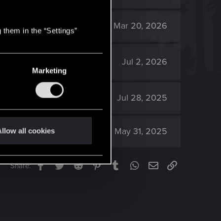
2K
Mar 20, 2026
 them in the “Settings”
177
Jul 2, 2026
Marketing
688
Jul 28, 2025
641
May 31, 2025
llow all cookies
Facebook
Twitter
Reddit
Pinterest
Tumblr
WhatsApp
Email
Link
Share: