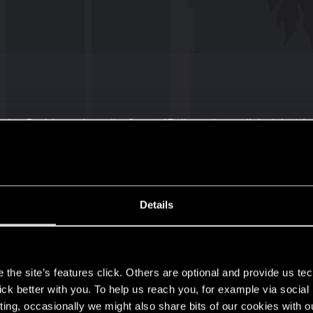
 das Problem, dass die Quest "Balls to the walls" nicht tr
ngezeigt bekomme. Ich habe es mit und ohne Mods probiert
ht da) und sofort nach dem Nika dem Doc in die Hand ges
as war ein Schuss zu viel, Scav" die Knarre zieht und vo
onditionen, die erfüllt sein müssen, welche mir nicht be
Details
s
the site’s features click. Others are optional and provide us tec
lick better with you. To help us reach you, for example via socia
4
ting, occasionally we might also share bits of our cookies with o