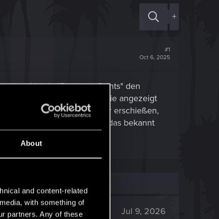
+
#1
Oct 6, 2025
iggert und ich in "Dogtown Saints" den
. "Balls to the walls" wird nie angezeigt
chossen hat, kann ich sie nur erschießen,
n Nika angegriffen wird. Sind das bekannt
kannt sind?
About
hnical and content-related
l media, with something of
477
Jul 9, 2026
ur partners. Any of these