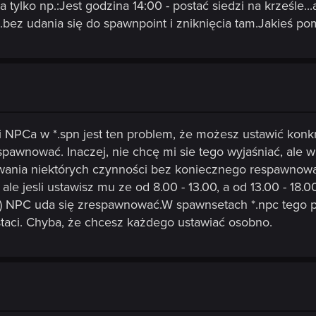
a tylko np.:Jest godzina 14:00 - postać siedzi na krześle...
bez udania się do spawnpoint i zniknięcia tam.Jakieś p
 NPCa w *.spn jest ten problem, że możesz ustawić konkr
espawnować. Inaczej, nie chcę mi sie tego wyjaśniać, ale
wania niektórych czynności bez koniecznego respawnowa
. ale jesli ustawisz mu ze od 8.00 - 13.00, a od 13.00 - 18
0) NPC uda się zrespawnować.W spawnsetach *.npc tego p
staci. Chyba, że chcesz każdego ustawiać osobno.