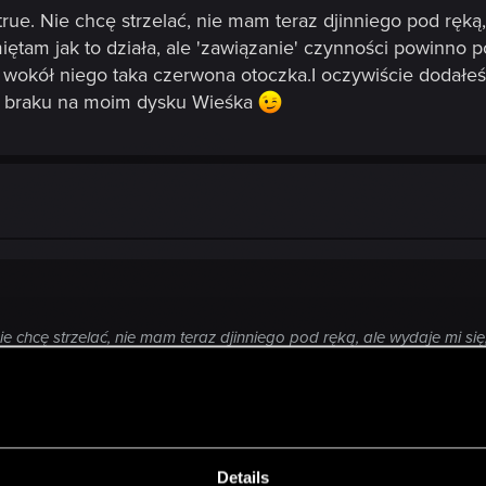
ue. Nie chcę strzelać, nie mam teraz djinniego pod ręką,
ętam jak to działa, ale 'zawiązanie' czynności powinno p
st wokół niego taka czerwona otoczka.I oczywiście dodałeś
 z braku na moim dysku Wieśka
e chcę strzelać, nie mam teraz djinniego pod ręką, ale wydaje mi si
e' czynności powinno pomóc.Zobacz też, czy action point'a nie ustawił
ś skrypt spawnujący. Sorry za tak chaotyczne rady, ale wynika to 
pawnującego może włączyć postać ręcznie. Uruchamiasz g
ts\ [ i tu nazwa towjego spawnsetu].
Details