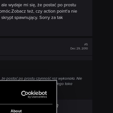
 ale wydaje mi się, że postać po prostu
omóc.Zobacz też, czy action point'a nie
 skrypt spawnujący. Sorry za tak
#5
Dec 29, 2010
ę, że postać po prostu czynność raz wykonała. Nie
eś w złym miejscu, tj. jest wokół niego taka
z braku na moim dysku Wieśka
rę F5 u góry klikasz zakładkę
About