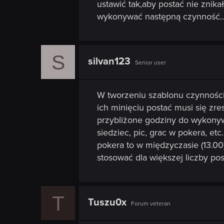
ustawić tak,aby postać nie znikał
wykonywać następną czynność...
S
silvan123
Senior user
W tworzeniu szablonu czynności
ich minięciu postać musi się zr
przybliżone godziny do wykony
siedziec, pic, grac w pokera, etc
pokera to w międzyczasie (13.0
stosować dla większej liczby po
T
Tuszu0x
Forum veteran