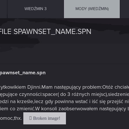
WIEDŹMIN 3
MODY (WIEDŹMIN)
ILE SPAWNSET_NAME.SPN
 spawnset_name.spn
tkowikiem Djinni.Mam następujący problem:Otóż chciałe
ujące czynności:spacer( do 3 różnych miejsc),siedzenie
iedzi na krześle,lecz gdy powinna wstać i iść się przejść n
wiem co zmienić.W konsoli zaobserwowałem następujący b
pomoc,thx.