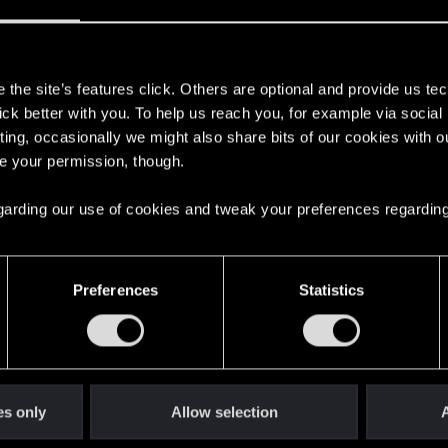
s
the site’s features click. Others are optional and provide us tec
lick better with you. To help us reach you, for example via socia
ting, occasionally we might also share bits of our cookies with o
re your permission, though.
 regarding our use of cookies and tweak your preferences regarding
e chcę strzelać, nie mam teraz djinniego pod ręką, ale wydaje mi si
e' czynności powinno pomóc.Zobacz też, czy action point'a nie ustawił
ś skrypt spawnujący. Sorry za tak chaotyczne rady, ale wynika to 
Preferences
Statistics
ykonywania każdej czynności pojawia się nowa postać.Czy
 jest jedna postać - wykonuje swoją czynność,nagle pojaw
rzecia itd.Krótko mówiąc - ile czynności do wykonania tyl
es only
Allow selection
A