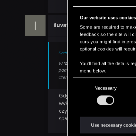
Our website uses cookie
I
iluvatar93
Senior user
Some are required to make 
feedback so the site will c
ours you might find interes
optional cookies will requi
DarthMetal said:
You’ll find all the details
W "Actions Looped" zaznacz na true. Ni
pamiętam jak to działa, ale 'zawiązani
menu below.
czerwona otoczka.I oczywiście dodałe
C
Necessary
o
Gdy zaznaczam opcję "true" do w
n
wykonuje czynności po kolei,tak
s
czynność,następnie pojawia się t
e
n
spawnsetu nic nie daje.
t
Use necessary cooki
S