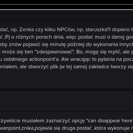
ać, np. Zenka czy kilku NPCów, np. staruszka?I dopiero
yć ;P) o różnych porach dnia, więc postać musi o danej god
żeby znów pojawić się minutę później do wykonania innyc
może się tam "zdespawnować". Bo, mogę się mylić, ale po
cu ostatniego actionpoint'a. Ale wracając to pytania na poc
niałem, ale stworzyć plik (w tej samej zakładce tworzy s
ywiście musiałem zaznaczyć opcję "can disappear here",
wanpoint,znika,pojawia się druga postać ,która wykonuje