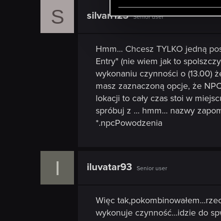
e
S
silvan123
l
Senior user
e
c
Hmm... Chcesz TYLKO jedną post
t
Entry" (nie wiem jak to spolszcz
i
wykonaniu czynności o (13.00) 
o
masz zaznaczoną opcje, że NPC 
n
lokacji to cały czas stoi w miejs
spróbuj z ... hmm... nazwy zapom
*.npcPowodzenia
I
iluvatar93
Senior user
Więc tak,pokombinowałem...rzecz
wykonuje czynność...idzie do sp