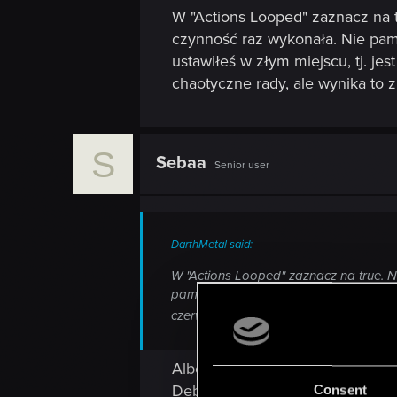
W "Actions Looped" zaznacz na tr
czynność raz wykonała. Nie pami
ustawiłeś w złym miejscu, tj. je
chaotyczne rady, ale wynika to
S
Sebaa
Senior user
DarthMetal said:
W "Actions Looped" zaznacz na true. Ni
pamiętam jak to działa, ale 'zawiązani
czerwona otoczka.I oczywiście dodałe
Albo właśnie zamiast skryptu s
Debug\Spawnsets\Module Spawnse
Consent