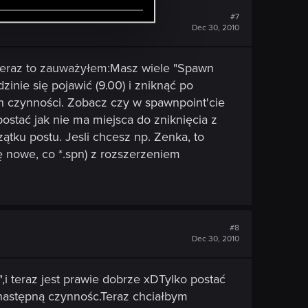
#7
Dec 30, 2010
 teraz to zauważyłem:Masz wiele "Spawn
zinie się pojawić (9.00) i zniknąć po
h czynności. Zobacz czy w spawnpoint'cie
stać jak nie ma miejsca do zniknięcia z
zątku postu. Jesli chcesz np. Zenka, to
ię nowe, co *.spn) z rozszerzeniem
#8
Dec 30, 2010
i teraz jest prawie dobrze xDTylko postać
 następną czynnośc.Teraz chciałbym