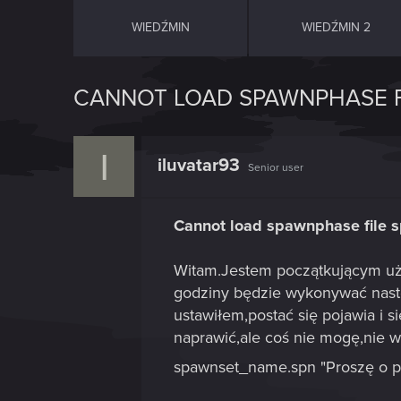
WIEDŹMIN
WIEDŹMIN 2
CANNOT LOAD SPAWNPHASE F
I
iluvatar93
Senior user
Cannot load spawnphase file
Witam.Jestem początkującym uży
godziny będzie wykonywać następ
ustawiłem,postać się pojawia i s
naprawić,ale coś nie mogę,nie 
spawnset_name.spn "Proszę o 