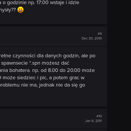
a o godzinie np. 17:00 wstaje i idzie
omysły??
#9
Dec 30, 2010
etne czynności dla danych godzin, ale po
 w spawnsecie *.spn możesz dać
nia bohatera. np. od 8.00 do 20.00 może
.00 może siedziec i pic, a potem grac w
roblemu nie ma, jednak nie da się go
#10
Jan 6, 2011