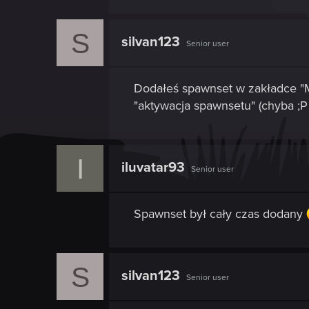
S
silvan123
Senior user
Dodałeś spawnset w zakładce "Mod
"aktywacja spawnsetu" (chyba ;P 
I
iluvatar93
Senior user
Spawnset był cały czas dodany
S
silvan123
Senior user