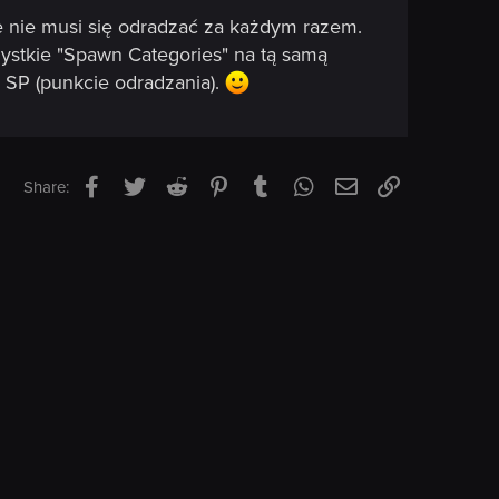
e nie musi się odradzać za każdym razem.
ystkie "Spawn Categories" na tą samą
 SP (punkcie odradzania).
Facebook
Twitter
Reddit
Pinterest
Tumblr
WhatsApp
Email
Link
Share: