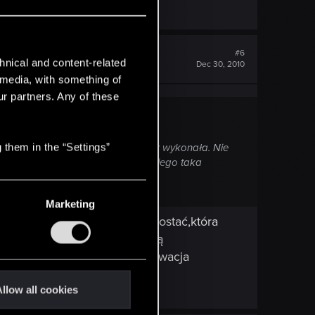
#6
hnical and content-related
Dec 30, 2010
l media, with something of
ur partners. Any of these
 them in the “Settings”
ę, że postać po prostu czynność raz wykonała. Nie
eś w złym miejscu, tj. jest wokół niego taka
z braku na moim dysku Wieśka
Marketing
li gdy to miała być jedna postać,która
ia się druga - wykonuje drugą
e postaci .
P.S Ręczna aktywacja
llow all cookies