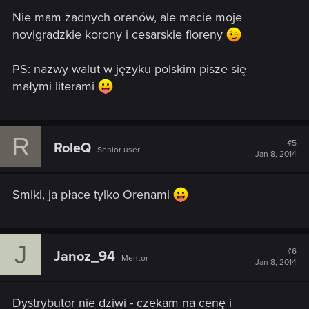
s
Nie mam żadnych orenów, ale macie moje
:
novigradzkie korony i cesarskie floreny
PS: nazwy walut w języku polskim pisze się
małymi literami
R
#5
RoleQ
Senior user
Jan 8, 2014
Smiki, ja płace tylko Orenami
J
#6
Janoz_94
Mentor
Jan 8, 2014
Dystrybutor nie dziwi - czekam na cenę i