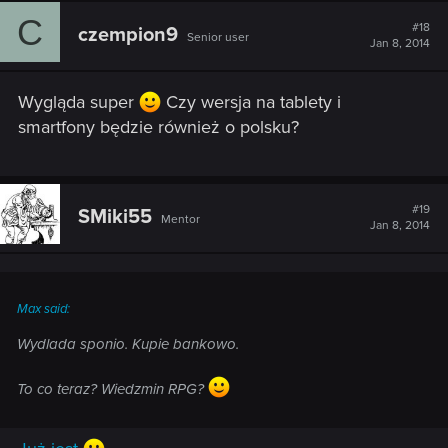
C
#18
czempion9
Senior user
Jan 8, 2014
Wygląda super
Czy wersja na tablety i
smartfony będzie również o polsku?
#19
SMiki55
Mentor
Jan 8, 2014
Max said:
Wydlada sponio. Kupie bankowo.
To co teraz? Wiedzmin RPG?