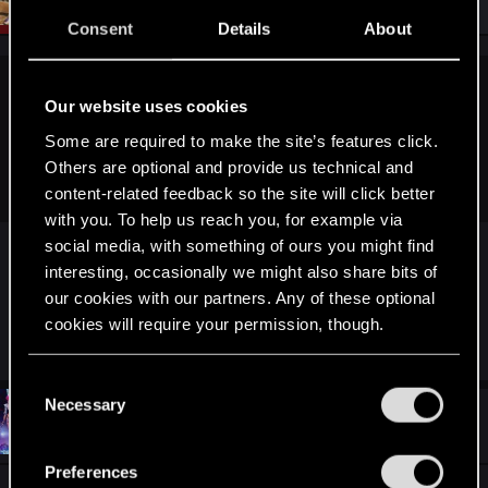
Jan 8, 2014
Consent
Details
About
Michax said:
Our website uses cookies
Heh jak chcę wziąć info o przedsprzedaży to wyskakuje mi
Some are required to make the site’s features click.
Others are optional and provide us technical and
że tekst jest za długi
?
content-related feedback so the site will click better
with you. To help us reach you, for example via
social media, with something of ours you might find
Ten błąd zdarza się występować losowo i jest po
interesting, occasionally we might also share bits of
stronie getresponse.pl - pracujemy nad
our cookies with our partners. Any of these optional
cookies will require your permission, though.
rozwiązaniem tego.
You’ll find all the details regarding our use of cookies
C
and tweak your preferences regarding them in the
Necessary
o
#11
warzoch
“Settings” menu below.
Forum veteran
n
Jan 8, 2014
s
Preferences
e