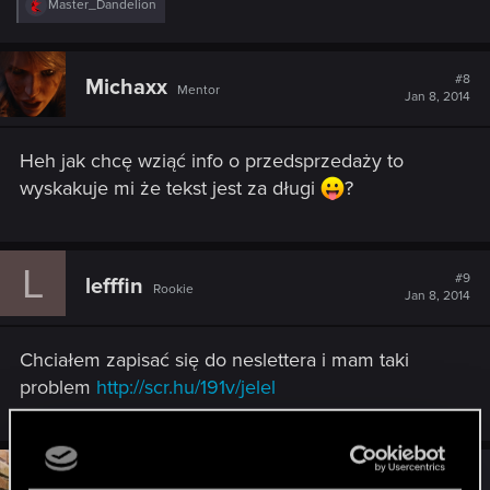
R
Master_Dandelion
e
a
c
t
#8
Michaxx
Mentor
i
Jan 8, 2014
o
n
s
Heh jak chcę wziąć info o przedsprzedaży to
:
wyskakuje mi że tekst jest za długi
?
L
#9
lefffin
Rookie
Jan 8, 2014
Chciałem zapisać się do neslettera i mam taki
problem
http://scr.hu/191v/jelel
#10
Marcin_Momot
CD PROJEKT RED