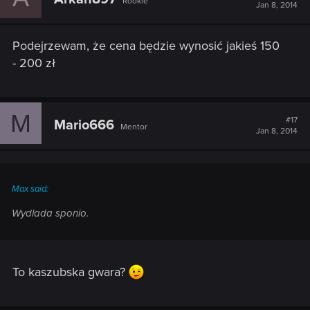
Rookie
Jan 8, 2014
Podejrzewam, że cena będzie wynosić jakieś 150
- 200 zł
M
#17
Mario666
Mentor
Jan 8, 2014
Max said:
Wydlada sponio.
To kaszubska gwara?