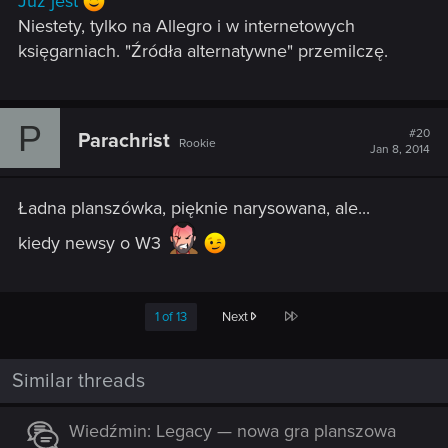
Już jest
Niestety, tylko na Allegro i w internetowych
księgarniach. "Źródła alternatywne" przemilczę.
P
#20
Parachrist
Rookie
Jan 8, 2014
Ładna planszówka, pięknie narysowana, ale...
kiedy newsy o W3
Last
1 of 13
Next
Similar threads
Wiedźmin: Legacy — nowa gra planszowa