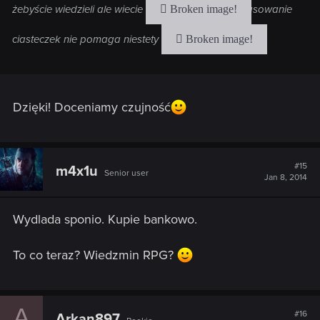
żebyście wiedzieli ale wiecie
Kasowanie
ciasteczek nie pomaga niestety
Dzięki! Doceniamy czujność
#15
m4x1u
Senior user
Jan 8, 2014
Wydlada sponio. Kupie bankowo.
To co teraz? Wiedzmin RPG?
A
#16
Arkan897