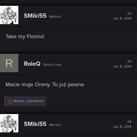
a
c
t
#2
SMiki55
Mentor
i
Jan 8, 2014
o
n
s
Take my Florins!
:
R
#3
RoleQ
Senior user
Jan 8, 2014
Macie moje Oreny. To już pewne
R
Master_Dandelion
e
a
c
t
#4
SMiki55
Mentor
i
Jan 8, 2014
o
n