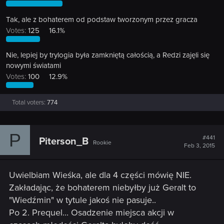
Tak, ale z bohaterem od podstaw tworzonym przez gracza
Votes:
125
16.1%
Nie, lepiej by trylogia była zamkniętą całością, a Redzi zajęli się
nowymi światami
Votes:
100
12.9%
Total voters
774
P
#441
Piterson_B
Rookie
Feb 3, 2015
Uwielbiam Wieśka, ale dla 4 części mówię NIE.
Zakładając, że bohaterem niebyłby już Geralt to
"Wiedźmin" w tytule jakoś nie pasuje..
Po 2. Prequel... Osadzenie miejsca akcji w