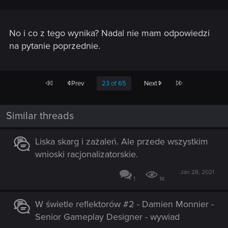
No i co z tego wynika? Nadal nie mam odpowiedzi
na pytanie poprzednie.
First
Last
Prev
23 of 65
Next
Similar threads
Liska skarg i zażaleń. Ale przede wszystkim
wnioski racjonalizatorskie.
Jan 28, 2021
1
1K
W świetle reflektorów #2 - Damien Monnier -
Senior Gameplay Designer - wywiad