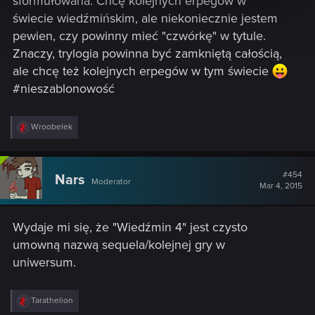
sformułowana. Chcę kolejnych erpegów w
świecie wiedźmińskim, ale niekoniecznie jestem
pewien, czy powinny mieć "czwórkę" w tytule.
Znaczy, trylogia powinna być zamkniętą całością,
ale chcę też kolejnych erpegów w tym świecie
#nieszablonowość
R
Wroobelek
e
a
c
t
#454
Nars
Moderator
i
Mar 4, 2015
o
n
s
Wydaje mi się, że "Wiedźmin 4" jest czysto
:
umowną nazwą sequela/kolejnej gry w
uniwersum.
R
Tarathelion
e