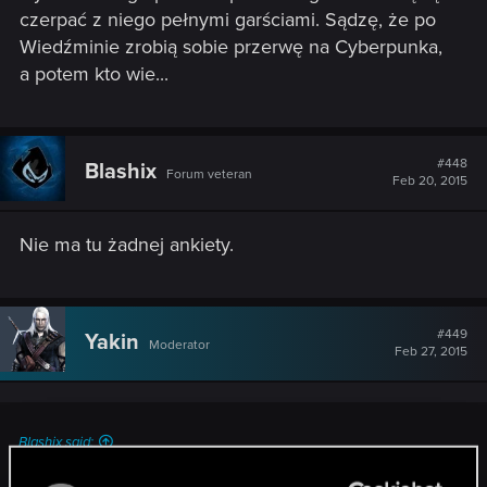
czerpać z niego pełnymi garściami. Sądzę, że po
Wiedźminie zrobią sobie przerwę na Cyberpunka,
a potem kto wie...
#448
Blashix
Forum veteran
Feb 20, 2015
Nie ma tu żadnej ankiety.
#449
Yakin
Moderator
Feb 27, 2015
Blashix said:
Nie ma tu żadnej ankiety.