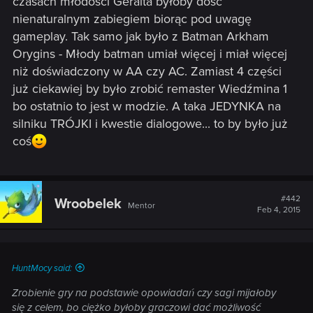
czasach młodości Geralta byłoby dość
nienaturalnym zabiegiem biorąc pod uwagę
gameplay. Tak samo jak było z Batman Arkham
Orygins - Młody batman umiał więcej i miał więcej
niż doświadczony w AA czy AC. Zamiast 4 części
już ciekawiej by było zrobić remaster Wiedźmina 1
bo ostatnio to jest w modzie. A taka JEDYNKA na
silniku TRÓJKI i kwestie dialogowe... to by było już
coś
#442
Wroobelek
Mentor
Feb 4, 2015
HuntMocy said:
Zrobienie gry na podstawie opowiadań czy sagi mijałoby
się z celem, bo ciężko byłoby graczowi dać możliwość