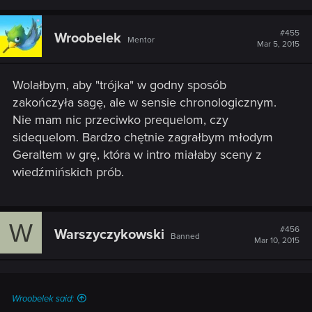
a
c
t
#455
Wroobelek
Mentor
i
Mar 5, 2015
o
n
s
Wolałbym, aby "trójka" w godny sposób
:
zakończyła sagę, ale w sensie chronologicznym.
Nie mam nic przeciwko prequelom, czy
sidequelom. Bardzo chętnie zagrałbym młodym
Geraltem w grę, która w intro miałaby sceny z
wiedźmińskich prób.
W
#456
Warszyczykowski
Banned
Mar 10, 2015
Wroobelek said: