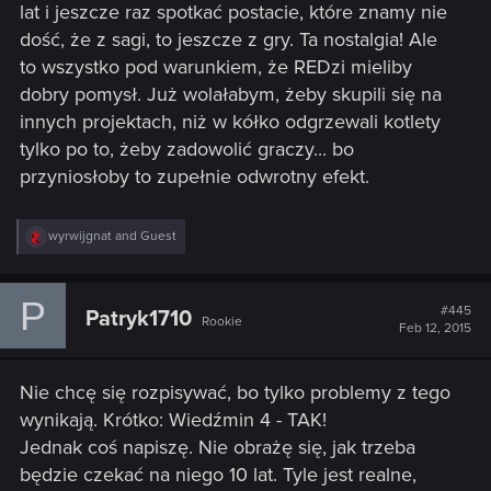
lat i jeszcze raz spotkać postacie, które znamy nie
dość, że z sagi, to jeszcze z gry. Ta nostalgia! Ale
to wszystko pod warunkiem, że REDzi mieliby
dobry pomysł. Już wolałabym, żeby skupili się na
innych projektach, niż w kółko odgrzewali kotlety
tylko po to, żeby zadowolić graczy... bo
przyniosłoby to zupełnie odwrotny efekt.
R
wyrwijgnat
and
Guest
e
a
c
P
t
#445
Patryk1710
Rookie
i
Feb 12, 2015
o
n
s
Nie chcę się rozpisywać, bo tylko problemy z tego
:
wynikają. Krótko: Wiedźmin 4 - TAK!
Jednak coś napiszę. Nie obrażę się, jak trzeba
będzie czekać na niego 10 lat. Tyle jest realne,