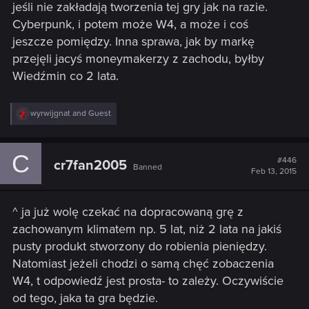
jeśli nie zakładają tworzenia tej gry jak na razie.
Cyberpunk, i potem może W4, a może i coś
jeszcze pomiędzy. Inna sprawa, jak by markę
przejęli jacyś moneymakerzy z zachodu, byłby
Wiedźmin co 2 lata.
R
wyrwijgnat
and
Guest
e
a
c
C
t
#446
cr7fan2005
Banned
i
Feb 13, 2015
o
n
s
^ ja już wolę czekać na dopracowaną grę z
:
zachowanym klimatem np. 5 lat, niż 2 lata na jakiś
pusty produkt stworzony do robienia pieniędzy.
Natomiast jeżeli chodzi o samą chęć zobaczenia
W4, t odpowiedź jest prosta- to zależy. Oczywiście
od tego, jaka ta gra będzie.