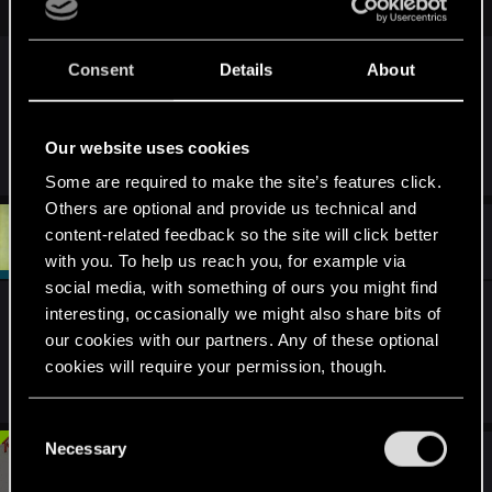
Consent
Details
About
No właśnie. Była ankieta i znikła... To jakiś błąd
wystąpił przy którejś aktualizacji forum, czy coś
innego?
Our website uses cookies
Some are required to make the site’s features click.
Others are optional and provide us technical and
#450
content-related feedback so the site will click better
zi3lona
Moderator
Mar 1, 2015
with you. To help us reach you, for example via
social media, with something of ours you might find
Wydaje mi się, że zniknęła przy przenosinach,
interesting, occasionally we might also share bits of
albo którychś pracach. Ale, szczerze mówiąc, nie
our cookies with our partners. Any of these optional
pamiętam dokładnie.
cookies will require your permission, though.
You’ll find all the details regarding our use of cookies
C
and tweak your preferences regarding them in the
Necessary
o
#451
Nars
Moderator
“Settings” menu below.
Mar 1, 2015
n