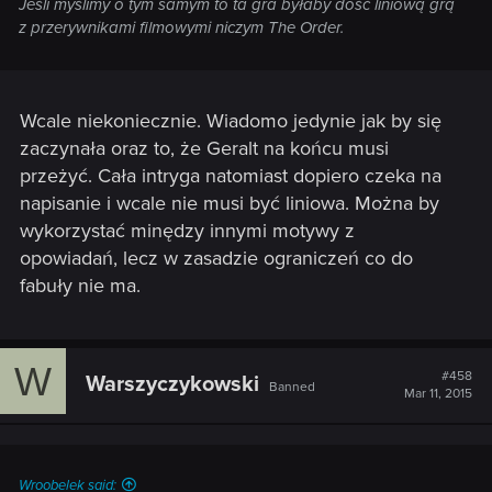
Jeśli myślimy o tym samym to ta gra byłaby dość liniową grą
z przerywnikami filmowymi niczym The Order.
Wcale niekoniecznie. Wiadomo jedynie jak by się
zaczynała oraz to, że Geralt na końcu musi
przeżyć. Cała intryga natomiast dopiero czeka na
napisanie i wcale nie musi być liniowa. Można by
wykorzystać minędzy innymi motywy z
opowiadań, lecz w zasadzie ograniczeń co do
fabuły nie ma.
W
#458
Warszyczykowski
Banned
Mar 11, 2015
Wroobelek said: