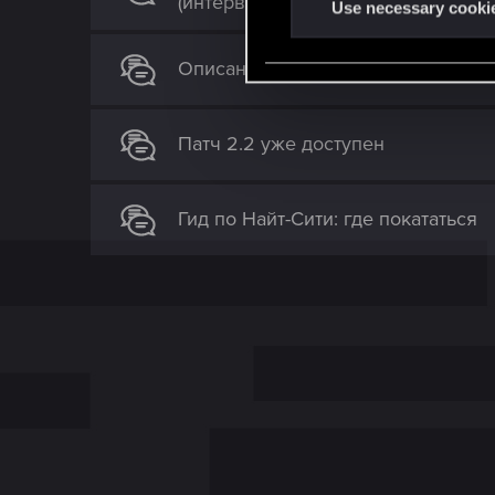
(интервью)
t
Use necessary cooki
S
e
Описание изменений в патче 2.3
l
e
c
Патч 2.2 уже доступен
t
i
Гид по Найт-Сити: где покататься
o
n