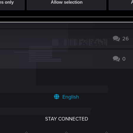
es only
Allow selection
A
16
26
0
English
STAY CONNECTED