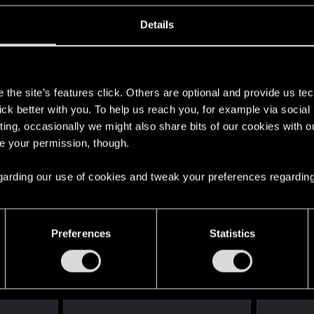
о помню, все можно выполнить после получения чипа,
Details
, то на старте можно выполнить те, в которых его не б
s
the site’s features click. Others are optional and provide us tec
lick better with you. To help us reach you, for example via socia
ting, occasionally we might also share bits of our cookies with o
re your permission, though.
 первый скрипт можно не делать? Он останется на пот
 regarding our use of cookies and tweak your preferences regarding
Preferences
Statistics
емини о киберпанке
3
овой мир по-настоящему живым?
0