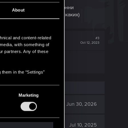
 я так и делал. Так как Джонни
About
удет. Только нужно знать в каких)
hnical and content-related
#3
Oct 12, 2023
l media, with something of
ur partners. Any of these
ом?
 them in the “Settings”
Marketing
1K
Jun 30, 2026
1K
Jul 10, 2025