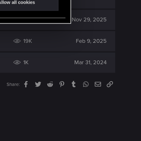
llow all cookies
17K
Nov 29, 2025
19K
Feb 9, 2025
1K
Mar 31, 2024
Facebook
Twitter
Reddit
Pinterest
Tumblr
WhatsApp
Email
Link
Share: