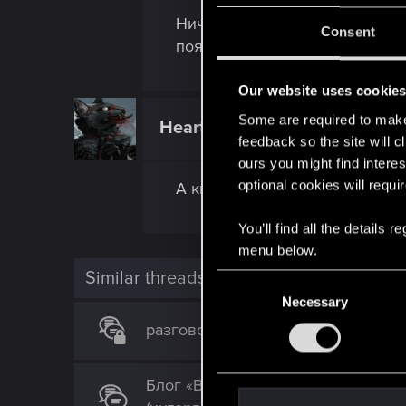
Ничего не пропадет, наскольк
Consent
появляется не во всех квестах
Our website uses cookie
Some are required to make 
HeartofGaia
Fresh user
feedback so the site will c
ours you might find interes
optional cookies will requi
А квест в котором тибаг дает
You’ll find all the details
menu below.
Similar threads
C
Necessary
o
n
разговор с искином дипсиком и г
s
e
Блог «Вне игры»: Что делает игр
n