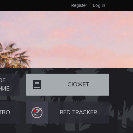
Register
Log in
ОЕ
СЮЖЕТ
НИЕ
ТВО
RED TRACKER