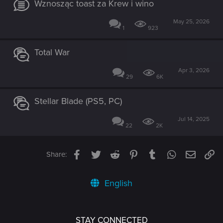
Wznosząc toast za Krew i wino
May 25, 2026
1
923
Total War
Apr 3, 2026
29
6K
Stellar Blade (PS5, PC)
Jul 14, 2025
22
2K
Facebook
Twitter
Reddit
Pinterest
Tumblr
WhatsApp
Email
Li
Share:
English
STAY CONNECTED