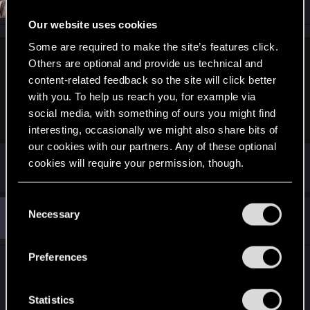
Mentor
May 30, 2016
Our website uses cookies
Some are required to make the site’s features click.
Others are optional and provide us technical and
I_w_a_N said:
content-related feedback so the site will click better
No, powinien być tak (minimum) o te 300-400 PLN tańszy, a
with you. To help us reach you, for example via
wówczas mógłby być produktem ze wszech miar
social media, with something of ours you might find
atrakcyjnym.
interesting, occasionally we might also share bits of
our cookies with our partners. Any of these optional
Zgadzam się. :yes
cookies will require your permission, though.
You’ll find all the details regarding our use of cookies
C
G
and tweak your preferences regarding them in the
Necessary
#9,472
o
GosuPL
Forum veteran
May 30, 2016
“Settings” menu below.
n
s
Preferences
Cóż, brak konkurencji ze strony AMD. To Nvidia
e
sobie półki cenowe zmienia. Inna sprawa, że GTX
n
1070 i 1080 to małe chipy. Pojawią się nowy
t
Statistics