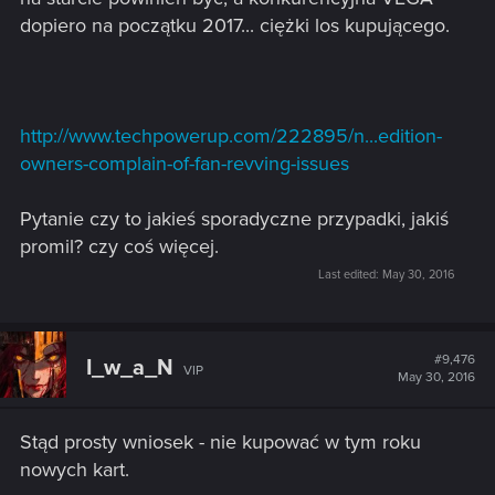
dopiero na początku 2017... ciężki los kupującego.
http://www.techpowerup.com/222895/n...edition-
owners-complain-of-fan-revving-issues
Pytanie czy to jakieś sporadyczne przypadki, jakiś
promil? czy coś więcej.
Last edited:
May 30, 2016
#9,476
I_w_a_N
VIP
May 30, 2016
Stąd prosty wniosek - nie kupować w tym roku
nowych kart.