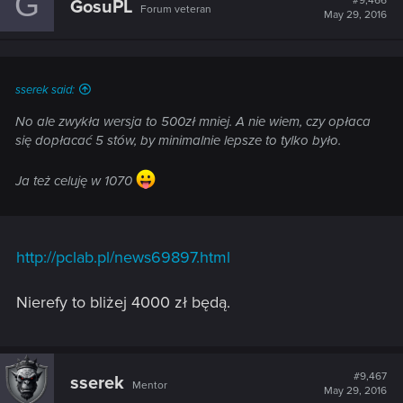
G
#9,466
GosuPL
Forum veteran
May 29, 2016
sserek said:
No ale zwykła wersja to 500zł mniej. A nie wiem, czy opłaca
się dopłacać 5 stów, by minimalnie lepsze to tylko było.
Ja też celuję w 1070
http://pclab.pl/news69897.html
Nierefy to bliżej 4000 zł będą.
#9,467
sserek
Mentor
May 29, 2016