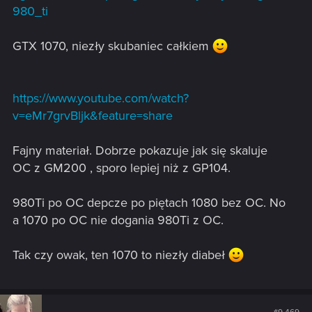
980_ti
GTX 1070, niezły skubaniec całkiem
https://www.youtube.com/watch?
v=eMr7grvBljk&feature=share
Fajny materiał. Dobrze pokazuje jak się skaluje
OC z GM200 , sporo lepiej niż z GP104.
980Ti po OC depcze po piętach 1080 bez OC. No
a 1070 po OC nie dogania 980Ti z OC.
Tak czy owak, ten 1070 to niezły diabeł