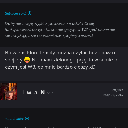
SMarcin said:
Dalej nie mogę wyjść z podziwu, że udało Ci się
funkcjonować na tym forum nie grając w W3 i jednocześnie
nie natykając się na wszelakie spojlery :respect:
Bo wiem, które tematy można czytać bez obaw o
spojlery
Nie mam zielonego pojęcia w sumie o
czym jest W3, co mnie bardzo cieszy xD
#9,462
I_w_a_N
VIP
May 27, 2016
sserek said: