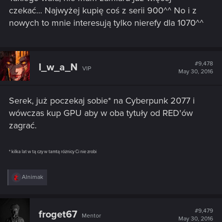
czekać... Najwyżej kupię coś z serii 900^^ No i z
nowych to mnie interesują tylko nierefy dla 1070^^
#9,478
I_w_a_N
VIP
May 30, 2016
Serek, już poczekaj sobie* na Cyberpunk 2077 i
wówczas kup GPU aby w oba tytuły od RED'ów
zagrać.
* kilka lat w tą czy w tamtą różnicy Ci nie zrobi
R
Alnimak
e
a
c
t
#9,479
froget67
Mentor
i
May 30, 2016