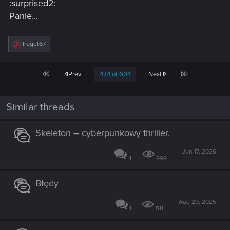
:surprised2:
Panie...
R
froget67
e
a
c
First
Last
Prev
474 of 604
Next
t
i
o
n
Similar threads
s
:
Skeleton – cyberpunkowy thriller.
Jun 17, 2026
4
999
Błędy
Aug 29, 2025
1
511