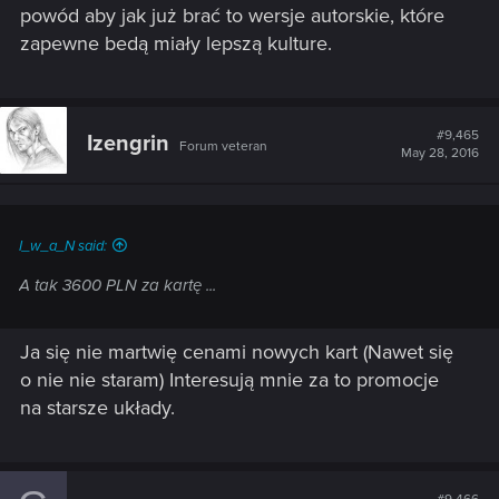
powód aby jak już brać to wersje autorskie, które
zapewne bedą miały lepszą kulture.
#9,465
Izengrin
Forum veteran
May 28, 2016
I_w_a_N said:
A tak 3600 PLN za kartę ...
Ja się nie martwię cenami nowych kart (Nawet się
o nie nie staram) Interesują mnie za to promocje
na starsze układy.