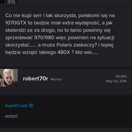
o
n
s
Co nie kupi serr i tak skorzysta, połakomi się na
:
1070GTX to bedzie miał extra wydajność, a jak
stwierdzi ze za drogo, no to tanio powinny się
sprzedawać 970/980 więc powinien na sytuacji
skorzystać...... a może Polaris zaskoczy? i lepiej
będzie wziąść takiego 480X ? kto wie.....
#9,480
robert70r
Mentor
May 30, 2016
froget67 said:
wziąść