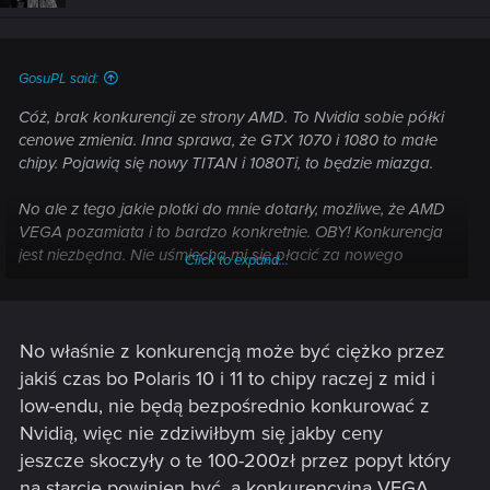
GosuPL said:
Cóż, brak konkurencji ze strony AMD. To Nvidia sobie półki
cenowe zmienia. Inna sprawa, że GTX 1070 i 1080 to małe
chipy. Pojawią się nowy TITAN i 1080Ti, to będzie miazga.
No ale z tego jakie plotki do mnie dotarły, możliwe, że AMD
VEGA pozamiata i to bardzo konkretnie. OBY! Konkurencja
jest niezbędna. Nie uśmiecha mi się płacić za nowego
Click to expand...
TITANA z 7000 zł, tym bardziej, że ja celuje zawsze w SLI.
No ale mój rozsądek też ma granice co do cen.
No właśnie z konkurencją może być ciężko przez
jakiś czas bo Polaris 10 i 11 to chipy raczej z mid i
low-endu, nie będą bezpośrednio konkurować z
Nvidią, więc nie zdziwiłbym się jakby ceny
jeszcze skoczyły o te 100-200zł przez popyt który
na starcie powinien być, a konkurencyjna VEGA