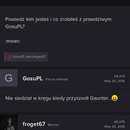
Powiedz kim jesteś i co zrobiłeś z prawdziwym
GosuPL?
:mean:
R
GosuPL
and
froget67
e
a
c
G
t
#9,474
GosuPL
Forum veteran
i
May 30, 2016
o
n
s
Nie siedział w kręgu kiedy przyszedł Gaunter...
:
#9,475
froget67
Mentor
May 30, 2016