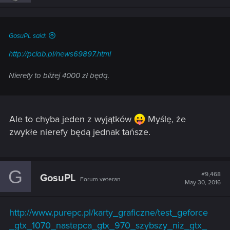
GosuPL said:
http://pclab.pl/news69897.html
Nierefy to bliżej 4000 zł będą.
Ale to chyba jeden z wyjątków
Myślę, że
zwykłe nierefy będą jednak tańsze.
G
#9,468
GosuPL
Forum veteran
May 30, 2016
http://www.purepc.pl/karty_graficzne/test_geforce
_gtx_1070_nastepca_gtx_970_szybszy_niz_gtx_