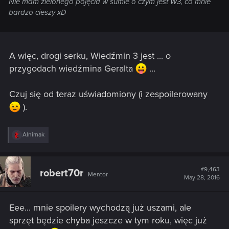
Nie mam zielonego pojęcia w sumie o czym jest W3, co mnie
bardzo cieszy xD
A więc, drogi serku, Wiedźmin 3 jest ... o
przygodach wiedźmina Geralta
...
Czuj się od teraz uświadomiony (i zespoilerowany
).
R
Alnimak
e
a
c
t
#9,463
robert70r
Mentor
i
May 28, 2016
o
n
s
Eee... mnie spoilery wychodzą już uszami, ale
:
sprzęt będzie chyba jeszcze w tym roku, więc już