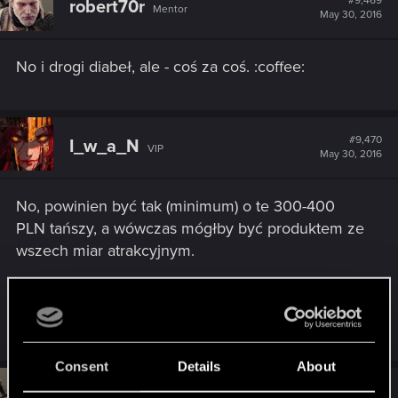
#9,469
robert70r
Mentor
May 30, 2016
No i drogi diabeł, ale - coś za coś. :coffee:
#9,470
I_w_a_N
VIP
May 30, 2016
No, powinien być tak (minimum) o te 300-400
PLN tańszy, a wówczas mógłby być produktem ze
wszech miar atrakcyjnym.
Przecież ten następca GTX 970 jest niemal o
1000 PLN droższy od starszej karty.
Consent
Details
About
#9,471
robert70r