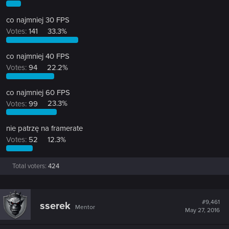
co najmniej 30 FPS
Votes:
141
33.3%
co najmniej 40 FPS
Votes:
94
22.2%
co najmniej 60 FPS
Votes:
99
23.3%
nie patrzę na framerate
Votes:
52
12.3%
Total voters
424
#9,461
sserek
Mentor
May 27, 2016