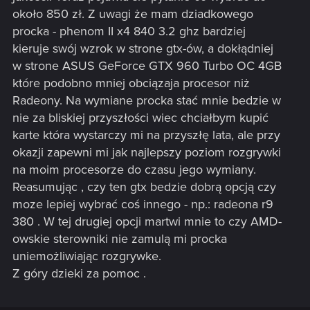
około 850 zł. Z uwagi że mam dziadkowego
procka - phenom II x4 840 3.2 ghz bardziej
kieruje swój wzrok w strone gtx-ów, a dokłądniej
w strone ASUS GeForce GTX 960 Turbo OC 4GB
które podobno mniej obciązaja procesor niż
Radeony. Na wymiane procka stać mnie bedzie w
nie za bliskiej przyszłości wiec chciałbym kupić
karte która wystarczy mi na przyszłę lata, ale przy
okazji zapewni mi jak najlepszy poziom rozgrywki
na moim procesorze do czasu jego wymiany.
Reasumując , czy ten gtx bedzie dobrą opcją czy
moze lepiej wybrać coś innego - np.: radeona r9
380 . W tej drugiej opcji martwi mnie to czy AMD-
owskie sterowniki nie zamulą mi procka
uniemożliwiając rozgrywke.
Z góry dzieki za pomoc .