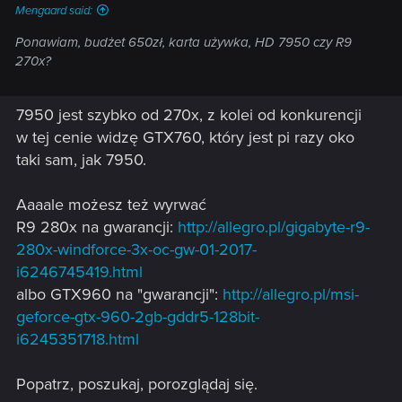
Mengaard said:
Ponawiam, budżet 650zł, karta używka, HD 7950 czy R9
270x?
7950 jest szybko od 270x, z kolei od konkurencji
w tej cenie widzę GTX760, który jest pi razy oko
taki sam, jak 7950.
Aaaale możesz też wyrwać
R9 280x na gwarancji:
http://allegro.pl/gigabyte-r9-
280x-windforce-3x-oc-gw-01-2017-
i6246745419.html
albo GTX960 na "gwarancji":
http://allegro.pl/msi-
geforce-gtx-960-2gb-gddr5-128bit-
i6245351718.html
Popatrz, poszukaj, porozglądaj się.