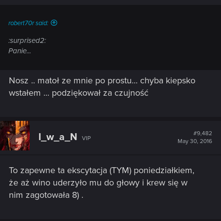
robert70r said:
:surprised2:
Panie...
Nosz .. matoł ze mnie po prostu... chyba kiepsko
wstałem ... podziękował za czujność
#9,482
I_w_a_N
VIP
May 30, 2016
To zapewne ta ekscytacja (TYM) poniedziałkiem,
że aż wino uderzyło mu do głowy i krew się w
nim zagotowała 8) .