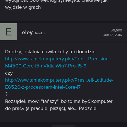
wydajność 980 według syntetyka, ciekawe jak
wyjdzie w grach
E
#9,500
eley
Rookie
Jun 12, 2016
Drodzy, ostatnia chwila żeby mi doradzić.
http://www.taniekomputery.pl/o/Prof...-Precision-
M4500-Core-i5-nVidia-Win7-Pro-15-6
czy
http://www.taniekomputery.pl/o/Pres...ell-Latitude-
E6520-z-procesorem-Intel-Core-i7
?
Rozsądek mówi "tańszy", bo to ma być komputer
do pracy (a pracuję, pisząc), ale... Radźcie!