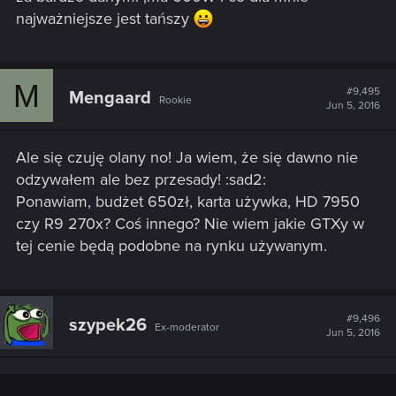
najważniejsze jest tańszy
M
#9,495
Mengaard
Rookie
Jun 5, 2016
Ale się czuję olany no! Ja wiem, że się dawno nie
odzywałem ale bez przesady! :sad2:
Ponawiam, budżet 650zł, karta używka, HD 7950
czy R9 270x? Coś innego? Nie wiem jakie GTXy w
tej cenie będą podobne na rynku używanym.
#9,496
szypek26
Ex-moderator
Jun 5, 2016