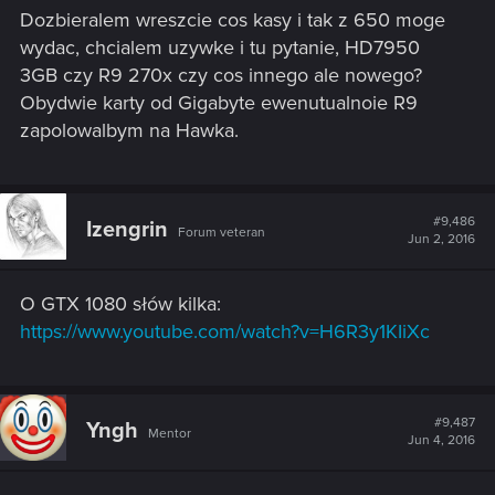
Dozbieralem wreszcie cos kasy i tak z 650 moge
wydac, chcialem uzywke i tu pytanie, HD7950
3GB czy R9 270x czy cos innego ale nowego?
Obydwie karty od Gigabyte ewenutualnoie R9
zapolowalbym na Hawka.
#9,486
Izengrin
Forum veteran
Jun 2, 2016
O GTX 1080 słów kilka:
https://www.youtube.com/watch?v=H6R3y1KIiXc
#9,487
Yngh
Mentor
Jun 4, 2016