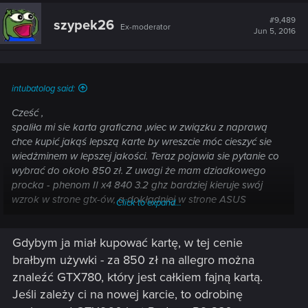
#9,489
szypek26
Ex-moderator
Jun 5, 2016
intubatolog said:
Cześć ,
spaliła mi sie karta graficzna ,wiec w związku z naprawą
chce kupić jakąś lepszą karte by wreszcie móc cieszyć sie
wiedżminem w lepszej jakości. Teraz pojawia sie pytanie co
wybrać do około 850 zł. Z uwagi że mam dziadkowego
procka - phenom II x4 840 3.2 ghz bardziej kieruje swój
wzrok w strone gtx-ów, a dokłądniej w strone ASUS
Click to expand...
GeForce GTX 960 Turbo OC 4GB które podobno mniej
obciązaja procesor niż Radeony. Na wymiane procka stać
Gdybym ja miał kupować kartę, w tej cenie
mnie bedzie w nie za bliskiej przyszłości wiec chciałbym
kupić karte która wystarczy mi na przyszłę lata, ale przy
brałbym używki - za 850 zł na allegro można
okazji zapewni mi jak najlepszy poziom rozgrywki na moim
znaleźć GTX780, który jest całkiem fajną kartą.
procesorze do czasu jego wymiany. Reasumując , czy ten gtx
Jeśli zależy ci na nowej karcie, to odrobinę
bedzie dobrą opcją czy moze lepiej wybrać coś innego - np.: