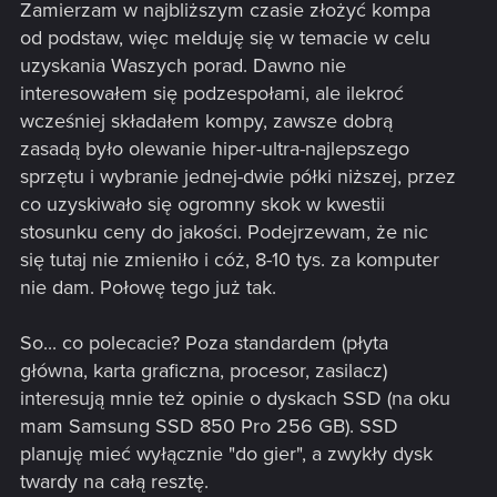
Zamierzam w najbliższym czasie złożyć kompa
od podstaw, więc melduję się w temacie w celu
uzyskania Waszych porad. Dawno nie
interesowałem się podzespołami, ale ilekroć
wcześniej składałem kompy, zawsze dobrą
zasadą było olewanie hiper-ultra-najlepszego
sprzętu i wybranie jednej-dwie półki niższej, przez
co uzyskiwało się ogromny skok w kwestii
stosunku ceny do jakości. Podejrzewam, że nic
się tutaj nie zmieniło i cóż, 8-10 tys. za komputer
nie dam. Połowę tego już tak.
So... co polecacie? Poza standardem (płyta
główna, karta graficzna, procesor, zasilacz)
interesują mnie też opinie o dyskach SSD (na oku
mam Samsung SSD 850 Pro 256 GB). SSD
planuję mieć wyłącznie "do gier", a zwykły dysk
twardy na całą resztę.