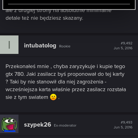
nie być? W ultra to sobie na pewno nie pograsz,
ale z drugiej strony na absolutnie minimalne
detale też nie będziesz skazany.
I
#9,492
intubatolog
Rookie
Jun 5, 2016
Przekonałeś mnie , chyba zaryzykuje i kupie tego
gtx 780. Jaki zasilacz byś proponował do tej karty
? Taki by nie stanowił dla niej zagrożenia -
wcześniejsza karta właśnie przez zasilacz rozstała
sie z tym swiatem
.
#9,493
szypek26
Ex-moderator
Jun 5, 2016