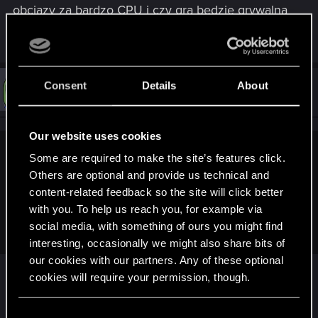
obciązy za bardzo CPU i czy gra bedzie grywalna
?
Consent
Details
About
#9,491
szypek26
Ex-moderator
Jun 5, 2016
Our website uses cookies
intubatolog said:
Some are required to make the site’s features click.
Others are optional and provide us technical and
Dzieki za szybką odpowiedź . Zależy mi na gwarancji wiec
content-related feedback so the site will click better
pozostane przy nówce, a czy przy połączeniu mojego
with you. To help us reach you, for example via
procka z r9 380, ta grafika nie obciązy za bardzo CPU i czy
gra bedzie grywalna ?
social media, with something of ours you might find
interesting, occasionally we might also share bits of
our cookies with our partners. Any of these optional
To nie tyle grafika obciąża procesor, tylko
cookies will require your permission, though.
sterownik graficzny może (w uproszczeniu)
generować puste przebiegi, przez co karta
You’ll find all the details regarding our use of cookies
C