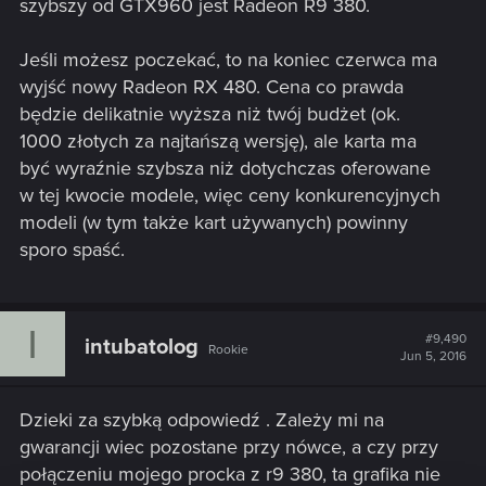
szybszy od GTX960 jest Radeon R9 380.
radeona r9 380 . W tej drugiej opcji martwi mnie to czy AMD-
owskie sterowniki nie zamulą mi procka uniemożliwiając
rozgrywke.
Jeśli możesz poczekać, to na koniec czerwca ma
Z góry dzieki za pomoc .
wyjść nowy Radeon RX 480. Cena co prawda
będzie delikatnie wyższa niż twój budżet (ok.
1000 złotych za najtańszą wersję), ale karta ma
być wyraźnie szybsza niż dotychczas oferowane
w tej kwocie modele, więc ceny konkurencyjnych
modeli (w tym także kart używanych) powinny
sporo spaść.
I
#9,490
intubatolog
Rookie
Jun 5, 2016
Dzieki za szybką odpowiedź . Zależy mi na
gwarancji wiec pozostane przy nówce, a czy przy
połączeniu mojego procka z r9 380, ta grafika nie