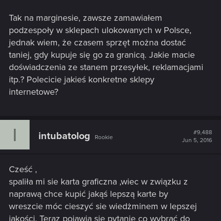
Tak na marginesie, zawsze zamawiałem
podzespoły w sklepach ulokowanych w Polsce,
jednak wiem, że czasem sprzęt można dostać
taniej, gdy kupuje się go za granicą. Jakie macie
doświadczenia ze stanem przesyłek, reklamacjami
itp.? Polecicie jakieś konkretne sklepy
internetowe?
I
#9,488
intubatolog
Rookie
Jun 5, 2016
Cześć ,
spaliła mi sie karta graficzna ,wiec w związku z
naprawą chce kupić jakąś lepszą karte by
wreszcie móc cieszyć sie wiedżminem w lepszej
jakości. Teraz pojawia sie pytanie co wybrać do