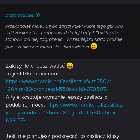
intubatolog said:
Przekonałeś mnie , chyba zaryzykuje i kupie tego gtx 780.
Jaki zasilacz byś proponował do tej karty ? Taki by nie
stanowił dla niej zagrożenia - wcześniejsza karta właśnie
przez zasilacz rozstała sie z tym swiatem
.
Zależy ile chcesz wydać
To jest takie minimum:
https://www.morele.net/zasilacz-xfx-ts550w-
120mm-80-bronze-p1-550s-xxb9-379507/
A tyle kosztuje wyraźnie lepszy zasilacz o
podobnej mocy:
https://www.morele.net/zasilacz-
xfx...ly-modular-135mm-80-gold-p1-550b-befx-
628157/
Jeśli nie planujesz podkręcać, to zasilacz klasy