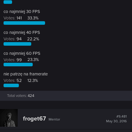
co najmniej 30 FPS
Votes:
141
33.3%
co najmniej 40 FPS
Votes:
94
22.2%
co najmniej 60 FPS
Votes:
99
23.3%
nie patrzę na framerate
Votes:
52
12.3%
Total voters
424
#9,481
froget67
Mentor
May 30, 2016