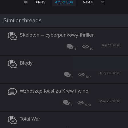
First
Last
Prev
475 of 604
Next
Similar threads
Skeleton – cyberpunkowy thriller.
Jun 17, 2026
4
1K
Błędy
Aug 29, 2025
1
517
Wznosząc toast za Krew i wino
May 25, 2026
1
970
Total War