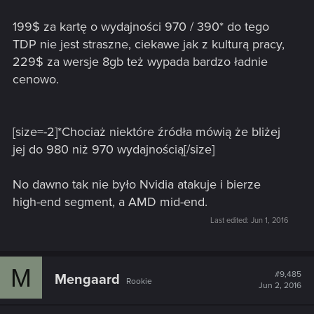
199$ za kartę o wydajności 970 / 390* do tego
TDP nie jest straszne, ciekawe jak z kulturą pracy,
229$ za wersje 8gb też wypada bardzo ładnie
cenowo.
[size=-2]*Chociaż niektóre źródła mówią że bliżej
jej do 980 niż 970 wydajnością[/size]
No dawno tak nie było Nvidia atakuje i bierze
high-end segment, a AMD mid-end.
Last edited:
Jun 1, 2016
M
#9,485
Mengaard
Rookie
Jun 2, 2016