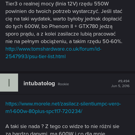
Tier3 o realnej mocy (linia 12V) rzędu 550W
powinien do twoich potrzeb wystarczyć. Jeśli stać
cię na taki wydatek, warto byłoby jednak dopłacić
do tych 600W, bo Phenom II + GTX780 jedzą
sporo prądu, a z kolei zasilacze lubią pracować
nie na pełnym obciążeniu, a takim rzędu 50-60%.
http://www.tomshardware.co.uk/forum/id-
2547993/psu-tier-list.html
I
#9,494
intubatolog
Rookie
Jun 5, 2016
https://www.morele.net/zasilacz-silentiumpc-vero-
m1-600w-80plus-spc117-720234/
A taki sie nada ? Z tego co widze to nie różni sie
za bardzo danymi ,ma 600W i co dla mnie