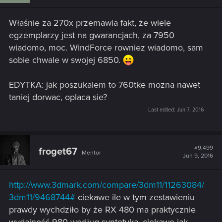
Właśnie za 270x przemawia fakt, że wiele
egzemplarzy jest na gwarancjach, za 7950
wiadomo, moc. WindForce rowniez wiadomo, sam
sobie chwale w swojej 6850.
EDYTKA: jak poszukalem to 760tke mozna nawet
taniej dorwac, oplaca sie?
Last edited:
Jun 7, 2016
#9,499
froget67
Mentor
Jun 9, 2016
http://www.3dmark.com/compare/3dm11/11263084/
3dm11/9468744#
ciekawe ile w tym zestawieniu
prawdy wychdziło by że RX 480 ma praktycznie