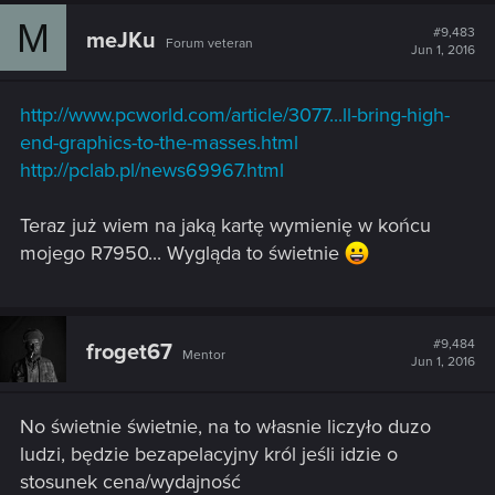
M
#9,483
meJKu
Forum veteran
Jun 1, 2016
http://www.pcworld.com/article/3077...ll-bring-high-
end-graphics-to-the-masses.html
http://pclab.pl/news69967.html
Teraz już wiem na jaką kartę wymienię w końcu
mojego R7950... Wygląda to świetnie
#9,484
froget67
Mentor
Jun 1, 2016
No świetnie świetnie, na to własnie liczyło duzo
ludzi, będzie bezapelacyjny król jeśli idzie o
stosunek cena/wydajność