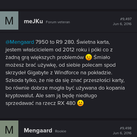
M
#9,497
meJKu
Forum veteran
Jun 6, 2016
@Mengaard
7950 to R9 280. Świetna karta,
jestem właścicielem od 2012 roku i póki co z
żadną grą większych problemów
Śmiało
możesz brać używkę, od siebie polecam spod
skrzydeł Gigabyte z Windforce na pokładzie.
Szkoda tylko, że nie da się znać przeszłości karty,
bo równie dobrze mogła być używana do kopania
kryptowalut. Ale sam ją będę niedługo
sprzedawać na rzecz RX 480
M
#9,498
Mengaard
Rookie
Jun 6, 2016