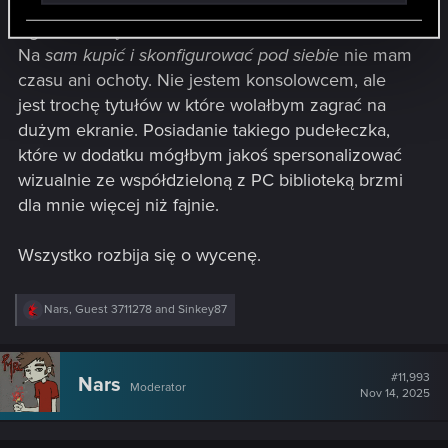
Zgłaszam się!
Na
sam kupić i skonfigurować pod siebie
nie mam
czasu ani ochoty. Nie jestem konsolowcem, ale
jest trochę tytułów w które wolałbym zagrać na
dużym ekranie. Posiadanie takiego pudełeczka,
które w dodatku mógłbym jakoś spersonalizować
wizualnie ze współdzieloną z PC biblioteką brzmi
dla mnie więcej niż fajnie.
Wszystko rozbija się o wycenę.
R
Nars
,
Guest 3711278
and
Sinkey87
e
a
c
t
#11,993
Nars
Moderator
i
Nov 14, 2025
o
n
s