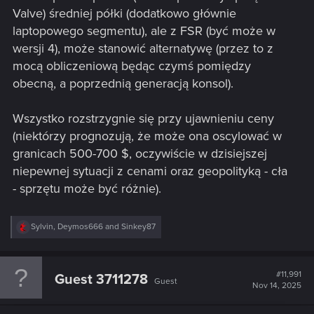
I kończę ten wpis parafrazą z jednego filmu co mi wujek
Valve) średniej półki (dodatkowo głównie
wysłał - na co się pan tak śpieszysz, śmierci pan nie
laptopowego segmentu), ale z FSR (być może w
uciekniesz! - i to samo myślę w kwestii finansowej człowieka
wersji 4), może stanowić alternatywę (przez to z
=) .
mocą obliczeniową będąc czymś pomiędzy
obecną, a poprzednią generacją konsol).
Wszystko rozstrzygnie się przy ujawnieniu ceny
(niektórzy prognozują, że może ona oscylować w
granicach 500-700 $, oczywiście w dzisiejszej
niepewnej sytuacji z cenami oraz geopolityką - cła
- sprzętu może być różnie).
R
Sylvin
,
Deymos666
and
Sinkey87
e
a
c
t
#11,991
Guest 3711278
Guest
i
Nov 14, 2025
o
n