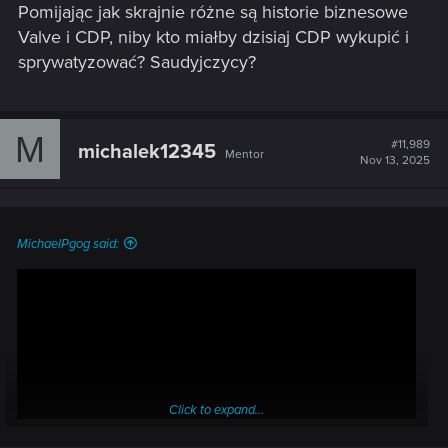
Pomijając jak skrajnie różne są historie biznesowe
Valve i CDP, niby kto miałby dzisiaj CDP wykupić i
sprywatyzować? Saudyjczycy?
M
#11,989
michalek12345
Mentor
Nov 13, 2025
MichaelPgog said:
Click to expand...