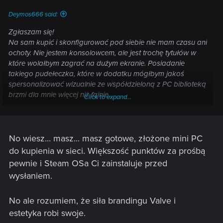
:
Deymos666 said:
Zgłaszam się!
Na
sam kupić i skonfigurować pod siebie
nie mam czasu ani
ochoty. Nie jestem konsolowcem, ale jest trochę tytułów w
które wolałbym zagrać na dużym ekranie. Posiadanie
takiego pudełeczka, które w dodatku mógłbym jakoś
spersonalizować wizualnie ze współdzieloną z PC biblioteką
brzmi dla mnie więcej niż fajnie.
Click to expand...
Wszystko rozbija się o wycenę.
No wiesz... masz... masz gotowe, złożone mini PC
do kupienia w sieci. Większość punktów za prośbą
pewnie i Steam OSa Ci zainstaluje przed
wysłaniem.
No ale rozumiem, że siła brandingu Valve i
estetyka robi swoje.