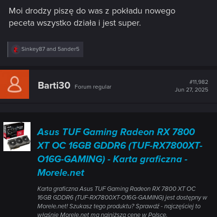
Moi drodzy piszę do was z pokładu nowego
peceta wszystko działa i jest super.
R
Sinkey87
and
5ander5
e
a
c
t
#11,982
Barti30
Forum regular
i
Jun 27, 2025
o
n
s
:
Asus TUF Gaming Radeon RX 7800
XT OC 16GB GDDR6 (TUF-RX7800XT-
O16G-GAMING) - Karta graficzna -
Morele.net
Karta graficzna Asus TUF Gaming Radeon RX 7800 XT OC
16GB GDDR6 (TUF-RX7800XT-O16G-GAMING) jest dostępny w
Morele.net! Szukasz tego produktu? Sprawdź - najczęściej to
właśnie Morele.net ma najniższą cenę w Polsce.