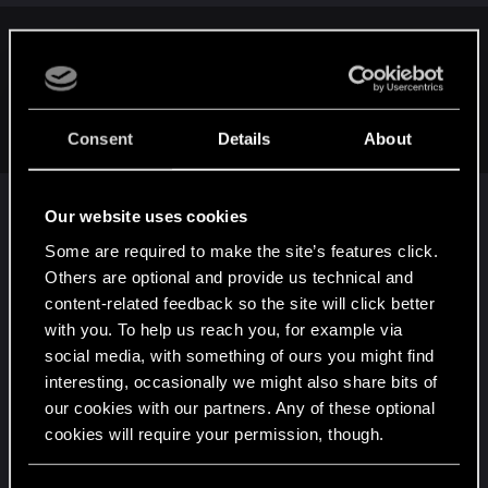
s
:
michalek12345 said:
Cdp ma swoich inwestorow z giełgy . Jezeli dzieki temu
zarobili kupe szmalu to znaczy , ze ma to sens . Króko
mówiac : nie ucz dziada jak charchać xd
Consent
Details
About
Nie chcę ich uczyć, bardziej chcę zauważyć ten
Our website uses cookies
dysonans bogacza, patrz na to z tej strony:
Kilka ferrari w garażu, kilka kochanek niczym
Some are required to make the site’s features click.
jessici alby łóżku, kilka dużych domów stojących
Others are optional and provide us technical and
content-related feedback so the site will click better
na bogatych działkach w najlepszych miejscach
with you. To help us reach you, for example via
na świecie - i codzienny spacer do
social media, with something of ours you might find
psychoterapeuty na terapie po 500zł za wizytę bo
interesting, occasionally we might also share bits of
mam tak wiele a ciągle chce czegoś więcej, a to
our cookies with our partners. Any of these optional
co mam już mnie nie bawi =) .
cookies will require your permission, though.
Parafrazując pewnego youtubera - co jeszcze
You’ll find all the details regarding our use of cookies