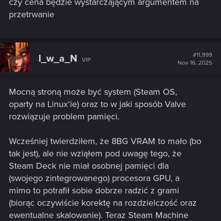
czy cena będzie wystarczającym argumentem na
przetrwanie
#11,999
I_w_a_N
VIP
Nov 16, 2025
Mocną stroną może być system (Steam OS,
oparty na Linux'ie) oraz to w jaki sposób Valve
rozwiązuje problem pamięci.
Wcześniej twierdziłem, że 8BG VRAM to mało (bo
tak jest), ale nie wziąłem pod uwagę tego, że
Steam Deck nie miał osobnej pamięci dla
(swojego zintegrowanego) procesora GPU, a
mimo to potrafił sobie dobrze radzić z grami
(biorąc oczywiście korektę na rozdzielczość oraz
ewentualne skalowanie). Teraz Steam Machine