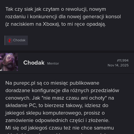
Tak czy siak jak czytam o rewolucji, nowym
rozdaniu i konkurencji dla nowej generacji konsol
(z naciskiem na Xboxa), to mi ręce opadają.
R
Chodak
e
a
c
t
#11,994
Chodak
Mentor
i
Nov 14, 2025
o
n
s
Na purepc.pl są co miesiąc publikowane
:
doradzane konfiguracje dla różnych przedziałów
cenowych. Jak "nie masz czasu ani ochoty" na
składanie PC, to bierzesz takowy, idziesz do
jakiegoś sklepu komputerowego, prosisz o
zamówienie odpowiednich części i złożenie.
Mi się od jakiegoś czasu też nie chce samemu