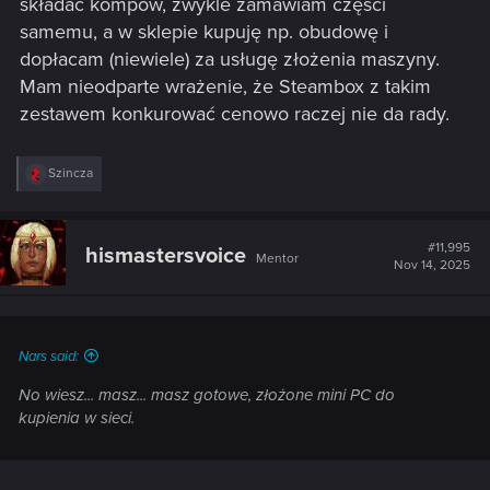
składać kompów, zwykle zamawiam części
samemu, a w sklepie kupuję np. obudowę i
dopłacam (niewiele) za usługę złożenia maszyny.
Mam nieodparte wrażenie, że Steambox z takim
zestawem konkurować cenowo raczej nie da rady.
R
Szincza
e
a
c
t
#11,995
hismastersvoice
Mentor
i
Nov 14, 2025
o
n
s
:
Nars said:
No wiesz... masz... masz gotowe, złożone mini PC do
kupienia w sieci.