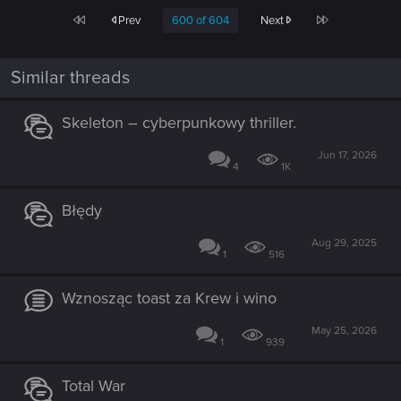
First
Last
Prev
600 of 604
Next
Similar threads
Skeleton – cyberpunkowy thriller.
Jun 17, 2026
4
1K
Błędy
Aug 29, 2025
1
516
Wznosząc toast za Krew i wino
May 25, 2026
1
939
Total War