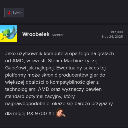
R
Sylvin
e
a
c
t
#12,000
Wroobelek
Mentor
i
Nov 24, 2025
o
n
s
Jako użytkownik komputera opartego na gratach
:
od AMD, w kwestii Steam Machine życzę
Gabe'owi jak najlepiej. Ewentualny sukces tej
platformy może skłonić producentów gier do
większej dbałości o kompatybilność gier z
technologiami AMD oraz wyznaczy pewien
standard optymalizacyjny, który
najprawdopodobniej okaże się bardzo przyjazny
dla mojej RX 9700 XT