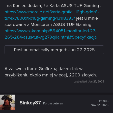
i na Koniec dodam, że Karta ASUS TUF Gaming :
https://www.morele.net/karta-grafic...16gb-gddr6-
tuf-rx7800xt-o16g-gaming-13118393/
jest u mnie
sparowana z Monitorem ASUS TUF Gaming :
https://www.x-kom.pl/p/594051-monitor-led-27-
265-284-asus-tuf-vg279ql1a.html#Specyfikacja
.
Post automatically merged:
Jun 27, 2025
A za swoją Kartę Graficzną dałem tak w
przybliżeniu około mniej więcej, 2200 złotych.
Last edited:
Jun 27, 2025
#11,985
Sinkey87
Forum veteran
Nov 12, 2025