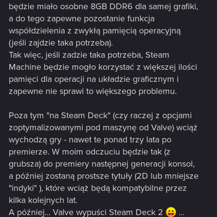
będzie miało osobne 8GB DDR6 dla samej grafiki,
a do tego zapewne pozostanie funkcja
współdzielenia z zwykłą pamięcią operacyjną
(jeśli zajdzie taka potrzeba).
Tak więc, jeśli zadzie taka potrzeba, Steam
Machine będzie mogło korzystać z większej ilości
pamięci dla operacji na układzie graficznym i
zapewne nie sprawi to większego problemu.
Poza tym "na Steam Deck" (czy raczej z opcjami
zoptymalizowanymi pod maszynę od Valve) wciąż
wychodzą gry - nawet te ponad trzy lata po
premierze. W moim odczuciu będzie tak (z
grubsza) do premiery następnej generacji konsol,
a później zostaną prostsze tytuły (2D lub mniejsze
"indyki" ), które wciąż będą kompatybilne przez
kilka kolejnych lat.
A później... Valve wypuści Steam Deck 2
...