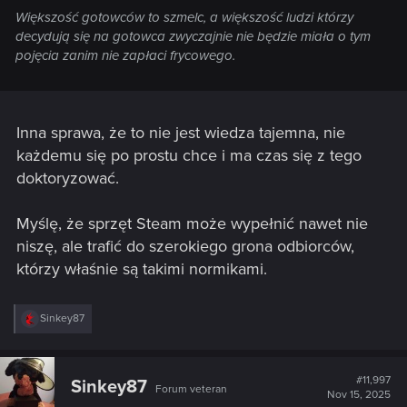
Większość gotowców to szmelc, a większość ludzi którzy
decydują się na gotowca zwyczajnie nie będzie miała o tym
pojęcia zanim nie zapłaci frycowego.
Inna sprawa, że to nie jest wiedza tajemna, nie
każdemu się po prostu chce i ma czas się z tego
doktoryzować.
Myślę, że sprzęt Steam może wypełnić nawet nie
niszę, ale trafić do szerokiego grona odbiorców,
którzy właśnie są takimi normikami.
R
Sinkey87
e
a
c
t
#11,997
Sinkey87
Forum veteran
i
Nov 15, 2025
o