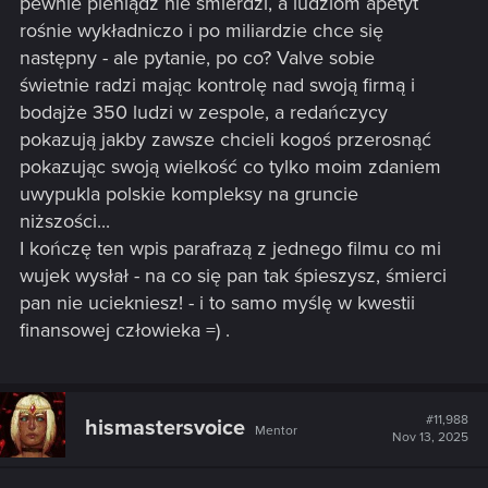
pewnie pieniądz nie śmierdzi, a ludziom apetyt
rośnie wykładniczo i po miliardzie chce się
następny - ale pytanie, po co? Valve sobie
świetnie radzi mając kontrolę nad swoją firmą i
bodajże 350 ludzi w zespole, a redańczycy
pokazują jakby zawsze chcieli kogoś przerosnąć
pokazując swoją wielkość co tylko moim zdaniem
uwypukla polskie kompleksy na gruncie
niższości...
I kończę ten wpis parafrazą z jednego filmu co mi
wujek wysłał - na co się pan tak śpieszysz, śmierci
pan nie uciekniesz! - i to samo myślę w kwestii
finansowej człowieka =) .
#11,988
hismastersvoice
Mentor
Nov 13, 2025