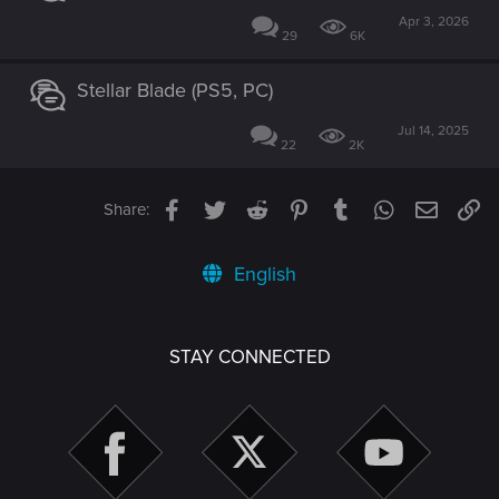
Apr 3, 2026
29
6K
Stellar Blade (PS5, PC)
Jul 14, 2025
22
2K
Facebook
Twitter
Reddit
Pinterest
Tumblr
WhatsApp
Email
Li
Share:
English
STAY CONNECTED