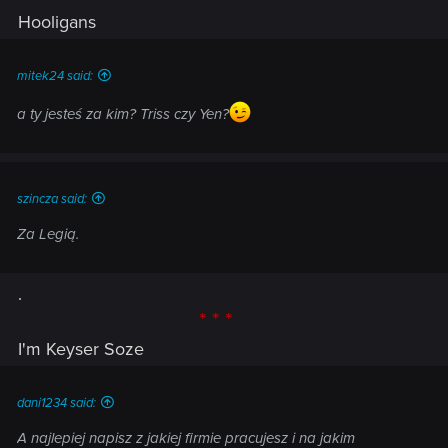
Hooligans
mitek24 said:
a ty jesteś za kim? Triss czy Yen?
szincza said:
Za Legią.
.
* * *
I'm Keyser Soze
dani1234 said:
A najlepiej napisz z jakiej firmie pracujesz i na jakim