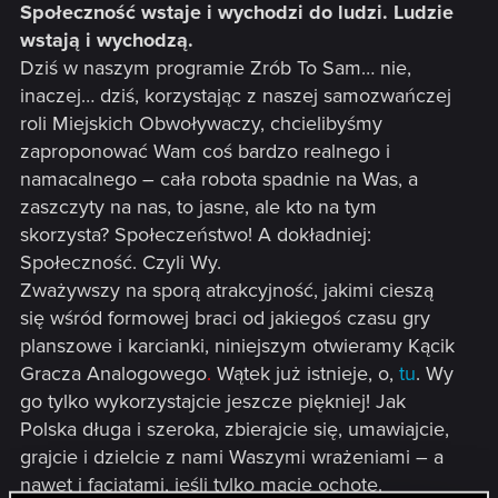
Społeczność wstaje i wychodzi do ludzi. Ludzie
wstają i wychodzą.
Dziś w naszym programie Zrób To Sam… nie,
inaczej… dziś, korzystając z naszej samozwańczej
roli Miejskich Obwoływaczy, chcielibyśmy
zaproponować Wam coś bardzo realnego i
namacalnego – cała robota spadnie na Was, a
zaszczyty na nas, to jasne, ale kto na tym
skorzysta? Społeczeństwo! A dokładniej:
Społeczność. Czyli Wy.
Zważywszy na sporą atrakcyjność, jakimi cieszą
się wśród formowej braci od jakiegoś czasu gry
planszowe i karcianki, niniejszym otwieramy Kącik
Gracza Analogowego
.
Wątek już istnieje, o,
tu
. Wy
go tylko wykorzystajcie jeszcze piękniej! Jak
Polska długa i szeroka, zbierajcie się, umawiajcie,
grajcie i dzielcie z nami Waszymi wrażeniami – a
nawet i facjatami, jeśli tylko macie ochotę.