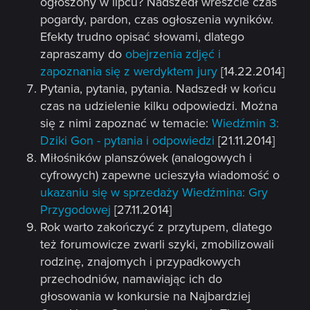
ogłoszony w lipcu? Nadszedł wreszcie czas
pogardy, pardon, czas ogłoszenia wyników.
Efekty trudno opisać słowami, dlatego
zapraszamy do
obejrzenia zdjęć i
zapoznania się z werdyktem jury
[14.22.2014]
Pytania, pytania, pytania. Nadszedł w końcu
czas na udzielenie kilku odpowiedzi. Można
się z nimi zapoznać w temacie:
Wiedźmin 3:
Dziki Gon - pytania i odpowiedzi
[21.11.2014]
Miłośników planszówek (analogowych i
cyfrowych) zapewne ucieszyła wiadomość o
ukazaniu się w sprzedaży Wiedźmina: Gry
Przygodowej
[27.11.2014]
Rok warto zakończyć z przytupem, dlatego
też forumowicze zwarli szyki, zmobilizowali
rodzinę, znajomych i przypadkowych
przechodniów, namawiając ich do
głosowania w konkursie na Najbardziej