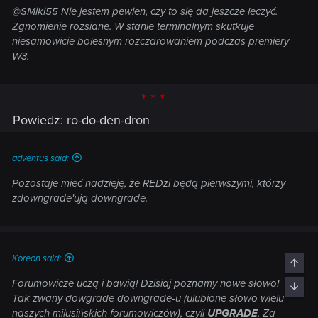
@SMiki55 Nie jestem pewien, czy to się da jeszcze leczyć.
Zgnomienie rozsiane. W stanie terminalnym skutkuje
niesamowicie bolesnym rozczarowaniem podczas premiery
W3.
* * *
Powiedz: ro-do-den-dron
adventus said:
Pozostaje mieć nadzieję, że REDzi będą pierwszymi, którzy
zdowngrade'ują downgrade.
Koreon said:
Top
Forumowicze uczą i bawią! Dzisiaj poznamy nowe słowo!
Bott
Tak zwany dowgrade downgrade-u (ulubione słowo wielu
naszych milusińskich forumowiczów), czyli
UPGRADE
. Za