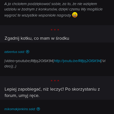
A ja chciałem podziękować sobie, za to, że nie wziąłem
udziału w żadnym z konkursów, dzięki czemu Wy mogliście
wygrać te wszystkie wspaniałe nagrody
* * *
Zgadnij kotku, co mam w środku
adventus said:
[video=youtube;R8jq2OlSK94]
http://youtu.be/R8jq2OlSK94
[/vi
deo](...)
* * *
Lepiej zapobiegać, niż leczyć! Po skorzystaniu z
forum, umyj ręce.
mikomakjenkins said: