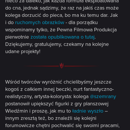
nieco za daleko, jak każda formuła eksploatowana
do cna, jednak sądzimy, że raz na jakiś czas może
kolega dorzucić do pieca, bo ma ku temu dar. Jak
i do
ruchomych obrazków
- dla porządku
wspominamy tylko, że Pewna Filmowa Produkcja
pierwotnie
została opublikowana o tutaj
.
Dziękujemy, gratulujemy, czekamy na kolejne
udane projekty!
Wśród twórców wyróżnić chcielibyśmy jeszcze
kogoś z całkiem innej beczki, nurt fantastyczno-
realistyczny, artysta-kolorysta: kolega
@szemrany
postanowił upiększyć figurki z gry planszowej
Wiedźmin i proszę, jak mu to
ładnie wyszło
–
innym zresztą też, bo znaleźli się kolejni
forumowicze chętni pochwalić się swoimi pracami,