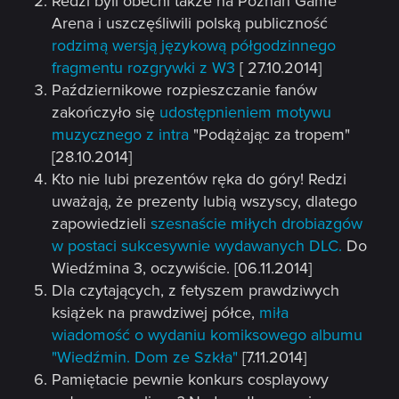
Redzi byli obecni także na Poznań Game
Arena i uszczęśliwili polską publiczność
rodzimą wersją językową półgodzinnego
fragmentu rozgrywki z W3
[ 27.10.2014]
Październikowe rozpieszczanie fanów
zakończyło się
udostępnieniem motywu
muzycznego z intra
"Podążając za tropem"
[28.10.2014]
Kto nie lubi prezentów ręka do góry! Redzi
uważają, że prezenty lubią wszyscy, dlatego
zapowiedzieli
szesnaście miłych drobiazgów
w postaci sukcesywnie wydawanych DLC.
Do
Wiedźmina 3, oczywiście. [06.11.2014]
Dla czytających, z fetyszem prawdziwych
książek na prawdziwej półce,
miła
wiadomość o wydaniu komiksowego albumu
"Wiedźmin. Dom ze Szkła"
[7.11.2014]
Pamiętacie pewnie konkurs cosplayowy