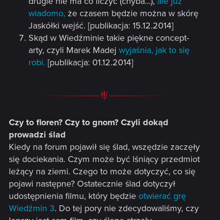
drugie nie ma co liczyć (chyba...),
ale już
wiadomo,
że czasem będzie można w skórę
Jaskółki wejść. [publikacja: 15.12.2014]
Skąd w Wiedźminie takie piękne concept-
arty, czyli Marek Madej
wyjaśnia, jak to się
robi.
[publikacja: 01.12.2014]
Czy to floren? Czy to gnom? Czyli dokąd
prowadzi ślad
Kiedy na forum pojawił się ślad, wszędzie zaczęły
się dociekania. Czym może być lśniący przedmiot
leżący na ziemi. Czego to może dotyczyć, co się
pojawi następne? Ostatecznie ślad dotyczył
udostępnienia filmu, który będzie
otwierać grę
Wiedźmin 3
. Do tej pory nie zdecydowaliśmy, czy