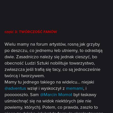
część 3: TWÓRCZOŚĆ FANÓW
Wielu mamy na forum artystów, rosną jak grzyby
po deszczu, co jednemu łeb utniemy, to odrastają
dwie. Zasadniczo należy się jednak cieszyć, bo
obecność Ludzi Sztuki nobilituje towarzystwo,
zwłaszcza jeśli trafią się tacy, co są jednocześnie
twórcą i tworzywem.
Mamy tu jednego takiego na widelcu… niejaki
@adventus
wziął i wyskoczył z
memami
, i
poooooszło. Sam
@Marcin Momot
był łaskawy
uśmiechnąć się na widok niektórych (ale nie
powiemy, których). Potem, co prawda, zaszło to