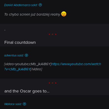
Daniel Abatemarco said:
To chyba screen już bardziej realny
.
* * *
Final countdown
adventus said:
[video=youtube;cMb_jkAi86Y]
https://www.youtube.com/watch
?v=cMb_jkAi86Y
[/video]
* * *
and the Oscar goes to...
Wallace said: