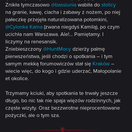
Znikła tymczasowo
@bassiunia
wabiła do
stolicy
na granie, kawę, ciacha i zabawy z nożem, po niej
pałeczkę przejęła naturalizowana potomkini,
@Cylonka Kama
(zwana niegdyś Kamilą), po czym
ucichła nam Warszawa. Ale!... Pamiętamy. I
liczymy na renesansik.
Zniebieszczony
@HuntMocy
dzierży palmę
pierwszeństwa, jeśli chodzi o spotkania – i tym
samym mekką forumowiczów stał się
Kraków
–
wiecie więc, do kogo i gdzie uderzać, Małopolanie
et okolice.
Trzymamy kciuki, aby spotkania te trwały jeszcze
długo, bo nic tak nie spaja więzów rodzinnych, jak
częste wizyty. Oraz bezzwrotne nieprocentowane
pożyczki, ale o tym sza.