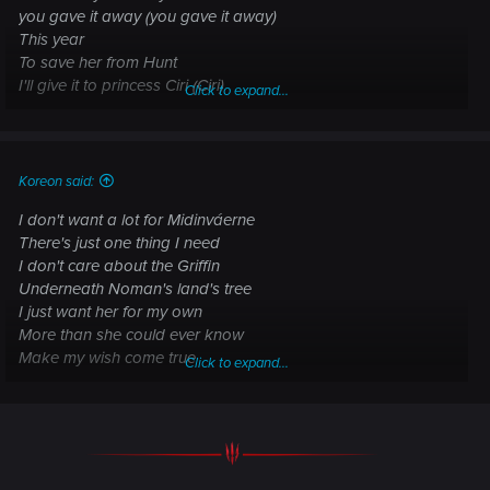
you gave it away (you gave it away)
This year
To save her from Hunt
I'll give it to princess Ciri (Ciri)
Click to expand...
(...)
Koreon said:
I don't want a lot for Midinváerne
There's just one thing I need
I don't care about the Griffin
Underneath Noman's land's tree
I just want her for my own
More than she could ever know
Make my wish come true
Click to expand...
All I want for Christmas is Yen.
(...)