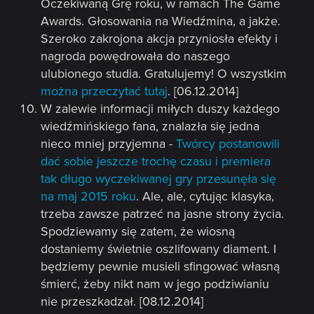
Oczekiwaną Grę roku, w ramach The Game
Awards. Głosowania na Wiedźmina, a jakże.
Szeroko zakrojona akcja przyniosła efekty i
nagroda powędrowała do naszego
ulubionego studia. Gratulujemy! O wszystkim
można przeczytać tutaj
. [06.12.2014]
W zalewie informacji miłych duszy każdego
wiedźmińskiego fana, znalazła się jedna
nieco mniej przyjemna -
Twórcy postanowili
dać sobie jeszcze trochę czasu i premiera
tak długo wyczekiwanej gry przesunęła się
na maj 2015 roku
. Ale, ale, cytując klasyka,
trzeba zawsze patrzeć na jasne strony życia.
Spodziewamy się zatem, że wiosną
dostaniemy świetnie oszlifowany diament. I
będziemy pewnie musieli sfingować własną
śmierć, żeby nikt nam w jego podziwianiu
nie przeszkadzał. [08.12.2014]