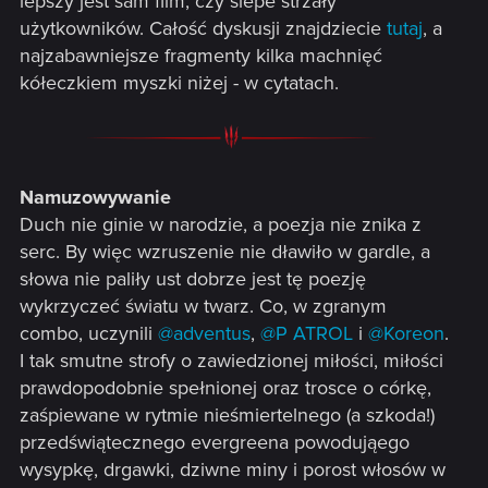
lepszy jest sam film, czy ślepe strzały
użytkowników. Całość dyskusji znajdziecie
tutaj
, a
najzabawniejsze fragmenty kilka machnięć
kółeczkiem myszki niżej - w cytatach.
Namuzowywanie
Duch nie ginie w narodzie, a poezja nie znika z
serc. By więc wzruszenie nie dławiło w gardle, a
słowa nie paliły ust dobrze jest tę poezję
wykrzyczeć światu w twarz. Co, w zgranym
combo, uczynili
@adventus
,
@P ATROL
i
@Koreon
.
I tak smutne strofy o zawiedzionej miłości, miłości
prawdopodobnie spełnionej oraz trosce o córkę,
zaśpiewane w rytmie nieśmiertelnego (a szkoda!)
przedświątecznego evergreena powodująego
wysypkę, drgawki, dziwne miny i porost włosów w