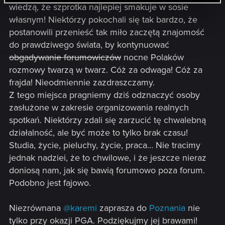
wiedzą, że szprotka najlepiej smakuje w sosie
własnym! Niektórzy pokochali się tak bardzo, że
postanowili przenieść tak miło zaczętą znajomość
do prawdziwego świata, by kontynuować
obgadywanie forumowiczów
nocne Polaków
rozmowy twarzą w twarz. Cóż za odwaga! Cóż za
frajda! Nieodmiennie zazdraszczamy.
Z tego miejsca pragniemy dziś odznaczyć osoby
zasłużone w zakresie organizowania realnych
spotkań. Niektórzy zdali się zarzucić tę chwalebną
działalność, ale być może to tylko brak czasu!
Studia, życie, pieluchy, życie, praca… Nie tracimy
jednak nadziei, że to chwilowe, i że jeszcze nieraz
doniosą nam, jak się bawią forumowo poza forum.
Podobno jest fajowo.
Niezrównana
@karemi
zaprasza do
Poznania
nie
tylko przy okazji PGA. Podziękujmy jej brawami!