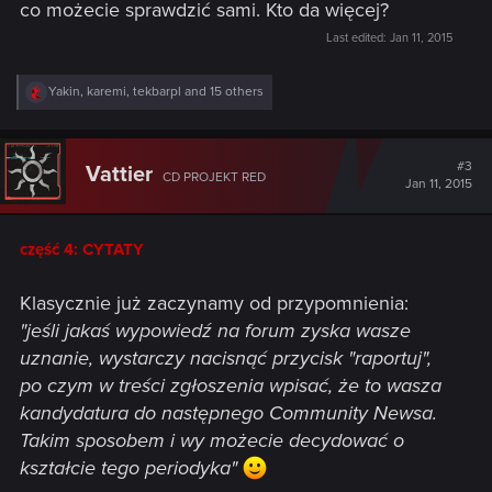
co możecie sprawdzić sami. Kto da więcej?
Last edited:
Jan 11, 2015
R
Yakin
,
karemi
,
tekbarpl
and 15 others
e
a
c
t
#3
Vattier
CD PROJEKT RED
i
Jan 11, 2015
o
n
s
część 4: CYTATY
:
Klasycznie już zaczynamy od przypomnienia:
"jeśli jakaś wypowiedź na forum zyska wasze
uznanie, wystarczy nacisnąć przycisk "raportuj",
po czym w treści zgłoszenia wpisać, że to wasza
kandydatura do następnego Community Newsa.
Takim sposobem i wy możecie decydować o
kształcie tego periodyka"