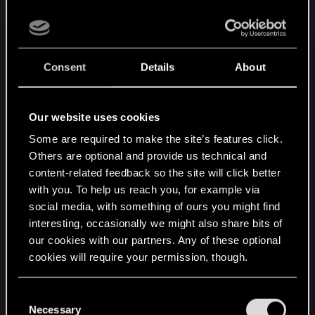
Warszawa czy Kraków, Trójmiasto, Poznań albo
Dąbrowa Górnicza – każde miejsce jest dobre,
żeby spotkać się z ekipą i pourzynać parę orczych
łbów tudzież wyśledzić, kto zabił. Albo przelecieć
Consent
Details
About
się eskadrą wokoło Gwiazdy Śmierci, bo czemu
nie? Grajcie w gry! Ku chwale. Liczymy na Was.
Nie bierzemy żadnej odpowiedzialności za
Our website uses cookies
zaistniałe straty, zwłaszcza moralne.
Some are required to make the site’s features click.
Others are optional and provide us technical and
content-related feedback so the site will click better
with you. To help us reach you, for example via
Wsiąść do pociągu...
social media, with something of ours you might find
Znana polska artystka zachęcała usilnie słuchaczy,
interesting, occasionally we might also share bits of
by wsiadali do byle jakich pociągów.
our cookies with our partners. Any of these optional
cookies will require your permission, though.
Forumowiczom, jednakowoż, proponujemy
atrakcyjniejszy środek transportu -
@Koreon
You’ll find all the details regarding our use of cookies
zaprasza nas na pokład składu ochrzczonego,
C
and tweak your preferences regarding them in the
Necessary
jakże adekwatnym, mianem:
Hype Train!
o