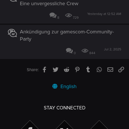
Eine unvergessliche Crew
Yesterday at 12:52 AM
8
729
Ankündigung zur gamescom-Community-
Party
Jul 2, 2025
0
844
Facebook
Twitter
Reddit
Pinterest
Tumblr
WhatsApp
Email
Li
Share:
English
STAY CONNECTED