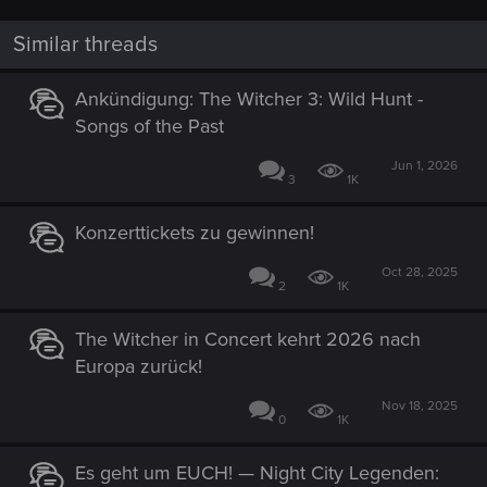
c
t
i
Similar threads
o
n
s
Ankündigung: The Witcher 3: Wild Hunt -
:
Songs of the Past
Jun 1, 2026
3
1K
Konzerttickets zu gewinnen!
Oct 28, 2025
2
1K
The Witcher in Concert kehrt 2026 nach
Europa zurück!
Nov 18, 2025
0
1K
Es geht um EUCH! — Night City Legenden: