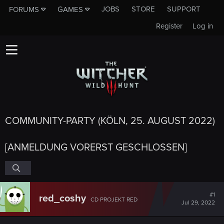
JOBS
STORE
SUPPORT
FORUMS
GAMES
Register
Log in
COMMUNITY-PARTY (KÖLN, 25. AUGUST 2022)
[ANMELDUNG VORERST GESCHLOSSEN]
#1
red_coshy
CD PROJEKT RED
Jul 29, 2022