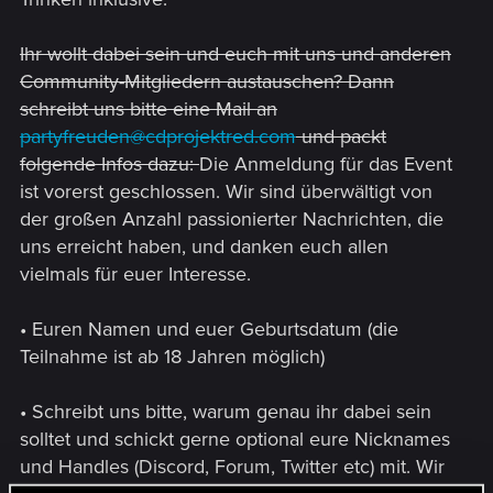
Ihr wollt dabei sein und euch mit uns und anderen
Community-Mitgliedern austauschen? Dann
schreibt uns bitte eine Mail an
partyfreuden@cdprojektred.com
und packt
folgende Infos dazu:
Die Anmeldung für das Event
ist vorerst geschlossen. Wir sind überwältigt von
der großen Anzahl passionierter Nachrichten, die
uns erreicht haben, und danken euch allen
vielmals für euer Interesse.
• Euren Namen und euer Geburtsdatum (die
Teilnahme ist ab 18 Jahren möglich)
• Schreibt uns bitte, warum genau ihr dabei sein
solltet und schickt gerne optional eure Nicknames
und Handles (Discord, Forum, Twitter etc) mit. Wir