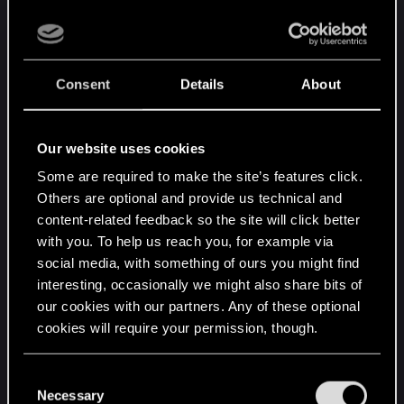
nehmen auch sehr gerne Bilder von vorherigen
Events, Sammlungen, euren Kreationen, Tattoos.
Alles ist willkommen.
Consent
Details
About
Wir suchen dann einige Gäste aus und melden
uns per Mail bis zum 15. August 2022 mit den
Event-Details.
Our website uses cookies
Some are required to make the site’s features click.
Eure Daten werden nur intern genutzt und nach
Others are optional and provide us technical and
der Veranstaltung selbstverständlich gelöscht.
content-related feedback so the site will click better
with you. To help us reach you, for example via
Bitte berücksichtigt, dass ihr nur mit einer
social media, with something of ours you might find
Bestätigungsmail von uns Zugang zum Event
interesting, occasionally we might also share bits of
bekommt. Gruppenanmeldungen sind nicht
our cookies with our partners. Any of these optional
möglich - auch wenn wir eure Wünsche natürlich
cookies will require your permission, though.
so gut wie möglich berücksichtigen werden. Ihr
könnt euch gerne einzeln anmelden und uns
You’ll find all the details regarding our use of cookies
C
mitteilen, wer noch zu euch gehört.
and tweak your preferences regarding them in the
Necessary
o