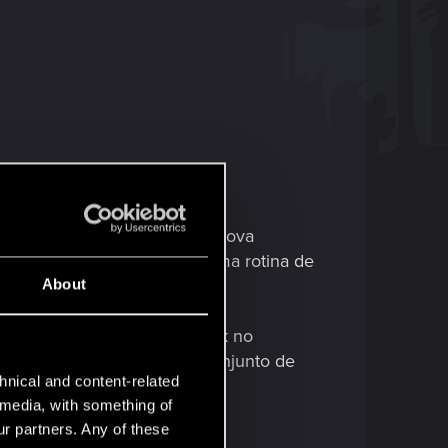
 encarregamos de criar uma nova
e com o Modo Fotografia, uma rotina de
About
cher3
e compartilhando o link no
ocê também encontrará um conjunto de
hnical and content-related
l media, with something of
ur partners. Any of these