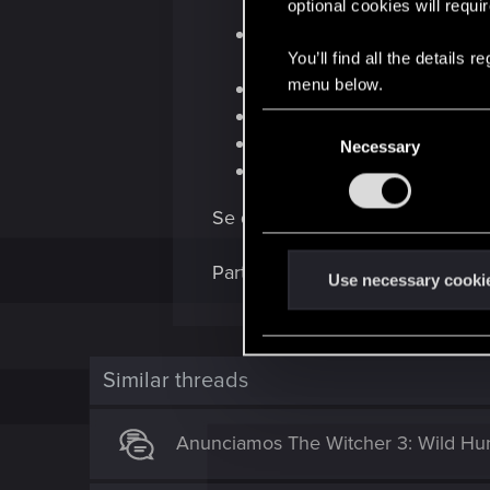
optional cookies will requi
você precisa participar in
You’ll find all the details
desafios quiser;
menu below.
as inscrições neste desafi
para se classificar para o 
C
os mods enviados podem ser
Necessary
o
os desafios são julgados 
n
s
Se quiser saber mais informaçõ
e
n
Participe da categoria principa
t
Use necessary cooki
S
e
l
Similar threads
e
c
t
Anunciamos The Witcher 3: Wild Hunt
i
o