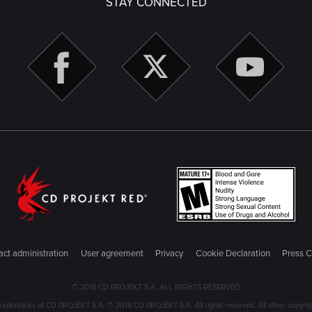
STAY CONNECTED
ct administration
User agreement
Privacy
Cookie Declaration
Press C
© 2018 CD PROJEKT S.A. ALL RIGHTS RESERVED
emarks of CD PROJEKT S.A. © 2018 CD PROJEKT S.A. All rights reserved. All other copyright