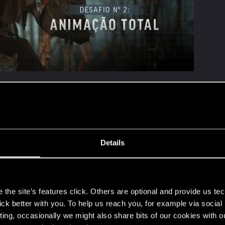
o desafio de modding do REDkit de The Witcher 3.
safio, você se tornará o marionetista de um PNJ. Nós o
nagem
exceto Geralt
. Pode ser uma pose legal que combin
coisa entre uma e outra.
Details
upload no Nexus Mods em
https://www.nexusmods.com/wit
s
ial do concurso:
https://thewitcher.ly/REDkitContest
. Lá, v
the site’s features click. Others are optional and provide us tec
entar.
lick better with you. To help us reach you, for example via socia
ting, occasionally we might also share bits of our cookies with o