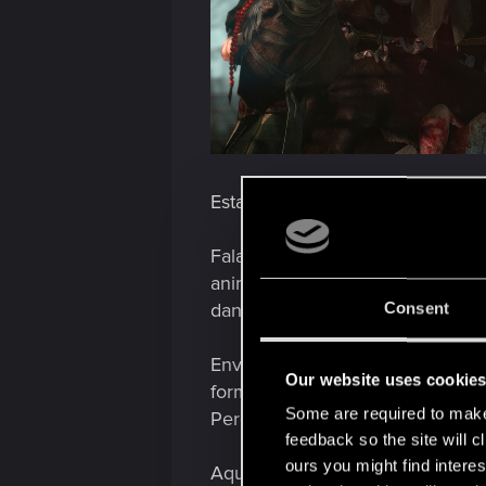
Estamos passando para o segund
Falando em animação — neste de
animação para qualquer perso
dança coreografada ou qualquer 
Consent
Envie seu trabalho fazendo o 
Our website uses cookie
formulário de envio no site ofic
Some are required to make 
Perguntas Frequentes para te ori
feedback so the site will c
ours you might find interes
Aqui estão alguns lembretes: