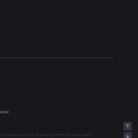
enter
Top
s and trademarks are the property of their respective owners.
Bott