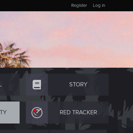
Register
Log in
L
STORY
TY
RED TRACKER