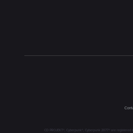
Conta
CD PROJEKT®, Cyberpunk®, Cyberpunk 2077® are registered trad