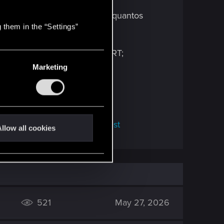
 mas você pode participar de quantos
 them in the “Settings”
 16 de abril de 2024, às 8h BRT;
Marketing
t.
ltado
aqui
.
ps://thewitcher.ly/REDkitContest
llow all cookies
521
May 27, 2026