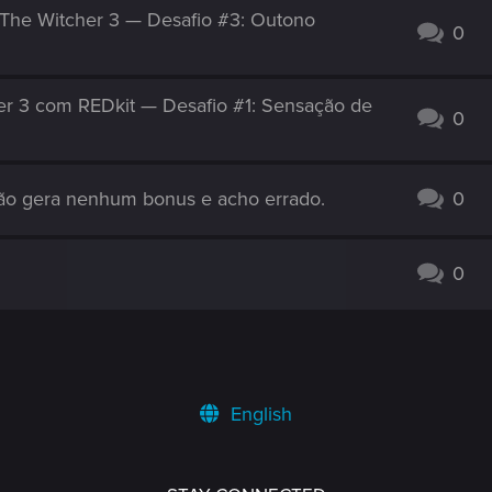
The Witcher 3 — Desafio #3: Outono
0
r 3 com REDkit — Desafio #1: Sensação de
0
o gera nenhum bonus e acho errado.
0
0
English