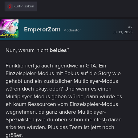
R
KurtPlissken
e
a
c
t
#2
EmperorZorn
Moderator
i
Jul 19, 2025
o
n
s
Nun, warum nicht
beides
?
:
Funktioniert ja auch irgendwie in GTA. Ein
Einzelspieler-Modus mit Fokus auf die Story wie
gehabt und ein zusätzlicher Multiplayer-Modus
wären doch okay, oder? Und wenn es einen
Multiplayer-Modus geben würde, dann würde es
eh kaum Ressourcen vom Einzelspieler-Modus
wegnehmen, da ganz andere Multiplayer-
Spezialisten (wie du oben schon meintest) daran
arbeiten würden. Plus das Team ist jetzt noch
größer.