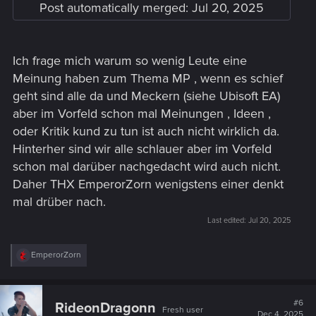
Post automatically merged:
Jul 20, 2025
Ich frage mich warum so wenig Leute eine
Meinung haben zum Thema MP , wenn es schief
geht sind alle da und Meckern (siehe Ubisoft EA)
aber im Vorfeld schon mal Meinungen , Ideen ,
oder Kritik kund zu tun ist auch nicht wirklich da.
Hinterher sind wir alle schlauer aber im Vorfeld
schon mal darüber nachgedacht wird auch nicht.
Daher THX EmperorZorn wenigstens einer denkt
mal drüber nach.
Last edited:
Jul 20, 2025
R
EmperorZorn
e
a
c
t
#6
RideonDragonn
Fresh user
i
Dec 4, 2025