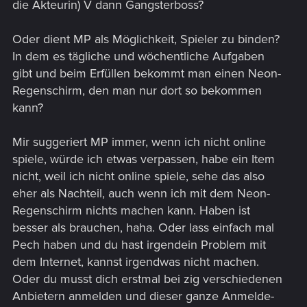
die Akteurin) V dann Gangsterboss?
Schuster bleib bei deinen Leisten
SP Spiele sind sicher teuer in der Entwicklung und
Oder dient MP als Möglichkeit, Spieler zu binden?
wahnsinnig Aufwendig aber sehr viele Spieler lieben genau
In dem es tägliche und wöchentliche Aufgaben
das , abtauchen in eine Welt das RL mal vergessen.
gibt und beim Erfüllen bekommt man einen Neon-
Es gibt sicher Fans die MP mögen aber die müsst Ihr euch
Regenschirm, den man nur dort so bekommen
mit allen anderen MP-Spielen teilen. (EA will 1Mio Spieler fürs
neue BTF LOL wird wohl eher nichts)
kann?
Macht ein ordentliches SP Spiel und Ihr werdet Gewinnen,
Mir suggeriert MP immer, wenn ich nicht online
fangt Ihr ein MP an geht es schief drauf gewettet
spiele, würde ich etwas verpassen, habe ein Item
denn Arbeit und Res. die in ein MP fließen fehlen dem Spiel
nicht, weil ich nicht online spiele, sehe das also
und der Story und der Immersion !!!
eher als Nachteil, auch wenn ich mit dem Neon-
Die Spieleindustrie leckt sich derzeit die Wunden weil Sie Geil
Regenschirm nichts machen kann. Haben ist
auf Liveservice und MP Spiele waren , seht Euch um bei
besser als brauchen, haha. Oder lass einfach mal
Sonny und Microsoft und EA Sie alle wollten alles und die
Pech haben und du hast irgendein Problem mit
Programmierer zahlen den Preis , Entlassung, Studios die
dem Internet, kannst irgendwas nicht machen.
einst für Millionen gekauft wurden werden geschlossen.
Oder du musst dich erstmal bei zig verschiedenen
Cyberpunk ist ein SP Spiel , die Idee ist so ausbaufähig und
Anbietern anmelden und dieser ganze Anmelde-