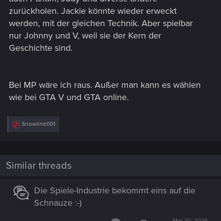
zurückholen. Jackie könnte wieder erweckt
werden, mit der gleichen Technik. Aber spielbar
nur Johnny und V, weil sie der Kern der
Geschichte sind.
Bei MP wäre ich raus. Außer man kann es wählen
wie bei GTA V und GTA online.
R
Snowline001
e
a
c
t
i
Similar threads
o
n
s
Die Spiele-Industrie bekommt eins auf die
:
Schnauze :-)
Mar 20, 2026