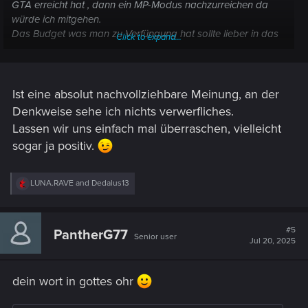
GTA erreicht hat , dann ein MP-Modus nachzurreichen da
würde ich mitgehen.
Das Budget was man zu Verfüngung hat sollte lieber in das
Click to expand...
SP Spiel fließen , und wenn CP2 dann Gewinn bringt mach
ich ein MP.
Ist aber natürlich nur meine Meinung bzw Angst das CP2
wieder nicht das wird was sich die Entwickler einst
Ist eine absolut nachvollziehbare Meinung, an der
Vorgenommen haben weil Res. abgezogen wurden. Kann
Denkweise sehe ich nichts verwerfliches.
natürlich auch völlig falsch sein meine Denke
Lassen wir uns einfach mal überraschen, vielleicht
sogar ja positiv.
R
LUNA.RAVE
and
Dedalus13
e
a
c
t
#5
PantherG77
Senior user
i
Jul 20, 2025
o
n
s
dein wort in gottes ohr
: