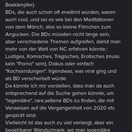
anderen Stellen auch
Boxkämpfer).
BDs, die auch schon oft erwähnt wurden, waren
- ein alternatives Aussehen (wie für Silverhand) bei Judy wäre
auch cool, und sei es wie bei den Meditationen
schön, mit langen offenen Haaren (glaube so war sie mal
irgendwann vor Release in einer Demonstration zu sehen),
von dem Mönch, also so kleine Filmchen zum
ohne diese Sidecut Frisur, steh auf sowas überhaupt nicht,
Angucken. Die BDs müssten nicht lange sein,
auch nicht in Videospielen
aber verschiedene Themen aufgreifen, damit man
mehr von der Welt von NC erfahren könnte.:
- die Möglichkeit auch als Frau Panam daten zu können und
Lustiges, Komisches, Tragisches, Erotisches (muss
als Mann Judy, lasst doch verdammt nochmal einfach dem
Spieler die Wahl wie die sexuelle Orientierung seines
kein "Porno" sein), Dokus oder einfach
Gegenübers im Spiel ausfällt und somit die / mehr Freiheit
"Kochsendungen". Irgendwas, was viral ging und
wenn er daten will
als BD verscherbelt würde.
Da könnte ich mir vorstellen, dass man da auch
- die Möglichkeit auf ein One-Night-Stand mit Blue Moon von
entsprechend auf die Suche gehen könnte, um
Us Cracks, wie schon mit Merideth Stout an anderer Stelle
(scheint ja in ihren Nachrichten an V so als würde Blue Moon
"legendäre", rare,seltene BDs zu finden, die mit
durchaus auf V stehen, also warum nicht zumindest eine
Verweisen auf die Vergangenheit von 2020 etc
romantische Nacht mit ihr)
gespickt sind.
Vielleicht ist das auch zu viel verlangt, aber ein
- die selbe umfangreiche Farbpalette für Schambehaarung,
begehbarer Wandschrank, wo man legendäre
wie auch beim Haupthaar, Wimpern und Augenbrauen