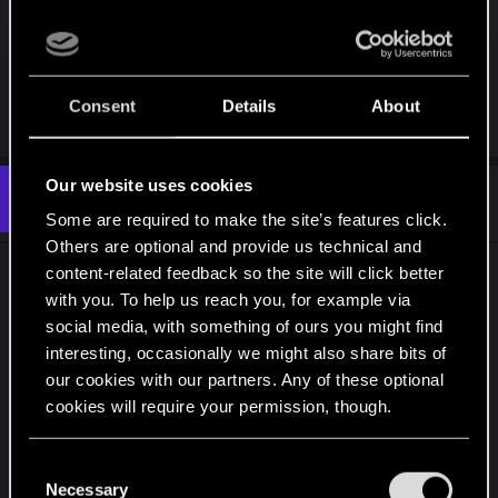
Vielleicht kann die Community ja noch stärker in
den Prozess eingebunden werden. Input gibt es
von uns ja reichlich.
Consent
Details
About
R
red_coshy
and
EmperorZorn
e
a
c
Our website uses cookies
t
#104
gordenzocker
Rookie
i
Mar 28, 2022
Some are required to make the site’s features click.
o
n
Others are optional and provide us technical and
s
content-related feedback so the site will click better
Liebes CD Project Red Team,
:
with you. To help us reach you, for example via
social media, with something of ours you might find
erst mal vielen Dank für all die neuen
interesting, occasionally we might also share bits of
Möglichkeiten in NC und den Verbesserungen.
our cookies with our partners. Any of these optional
cookies will require your permission, though.
Es ist natürlich noch viel zu tun aber ihr seit auf
dem richtigen Weg.
You’ll find all the details regarding our use of cookies
C
and tweak your preferences regarding them in the
Necessary
o