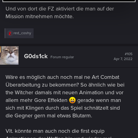
Und von dort die FZ aktiviert die man auf der
Mission mitnehmen möchte.
R
red_coshy
e
a
c
t
#105
G0ds1ck
Forum regular
i
Apr 7, 2022
o
n
s
Wäre es möglich auch noch mal ne Art Combat
:
Überarbeitung zu bekommen? So ähnlich wie bei
the Witcher damals mit neuen Animation und vor
allem mehr Gore Effekten
gerade wenn man
sich mit Klingen durch das Spiel schnätzelt sind
die Gegner gern mal etwas Blutarm.
Vlt. könnte man auch noch die first equip