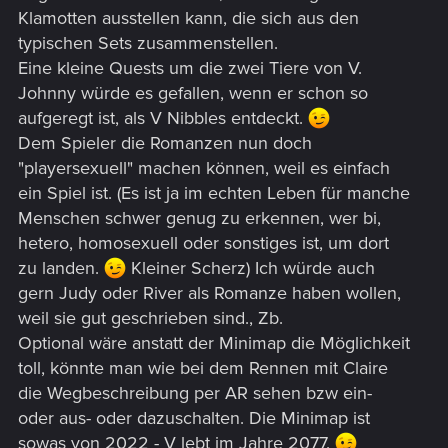
vorhanden ist
Klamotten ausstellen kann, die sich aus den
typischen Sets zusammenstellen.
- die Möglichkeit bei der Charaktererstellung bei der
Eine kleine Quests um die zwei Tiere von V.
Augenfarbe solche doppelten ineinander übergehenden
Johnny würde es gefallen, wenn er schon so
Pupillen auswählen zu können wie sie auch Blue Moon hat:
aufgeregt ist, als V Nibbles entdeckt.
Dem Spieler die Romanzen nun doch
"playersexuell" machen können, weil es einfach
ein Spiel ist. (Es ist ja im echten Leben für manche
Menschen schwer genug zu erkennen, wer bi,
hetero, homosexuell oder sonstiges ist, um dort
zu landen.
Kleiner Scherz) Ich würde auch
gern Judy oder River als Romanze haben wollen,
weil sie gut geschrieben sind., Zb.
Optional wäre anstatt der Minimap die Möglichkeit
toll, könnte man wie bei dem Rennen mit Claire
die Wegbeschreibung per AR sehen bzw ein-
oder aus- oder dazuschalten. Die Minimap ist
sowas von 2022 - V lebt im Jahre 2077.