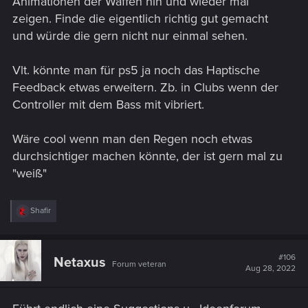
Animationen der Waffen hin und wieder mal
zeigen. Finde die eigentlich richtig gut gemacht
und würde die gern nicht nur einmal sehen.
Vlt. könnte man für ps5 ja noch das Haptische
Feedback etwas erweitern. Zb. in Clubs wenn der
Controller mit dem Bass mit vibriert.
Wäre cool wenn man den Regen noch etwas
durchsichtiger machen könnte, der ist gern mal zu
"weiß"
R
Shafir
e
a
c
t
#106
Netaxus
Forum veteran
i
Aug 28, 2022
o
n
s