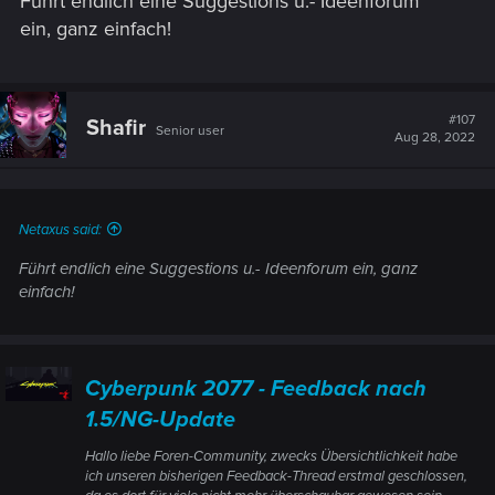
Führt endlich eine Suggestions u.- Ideenforum
:
ein, ganz einfach!
#107
Shafir
Senior user
Aug 28, 2022
Netaxus said:
Führt endlich eine Suggestions u.- Ideenforum ein, ganz
einfach!
Cyberpunk 2077 - Feedback nach
1.5/NG-Update
Hallo liebe Foren-Community, zwecks Übersichtlichkeit habe
ich unseren bisherigen Feedback-Thread erstmal geschlossen,