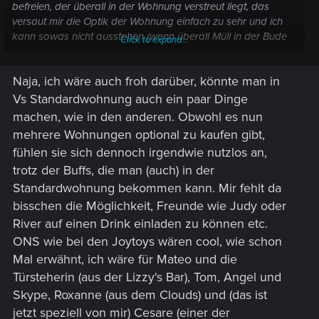
befreien, der überall in der Wohnung verstreut liegt, das
versaut mir die Optik der Wohnung einfach zu sehr und ich
kann sowas nicht ausstehen (wenn überall Müll in der Bude
Click to expand...
rumliegt)
Naja, ich wäre auch froh darüber, könnte man in
- es wäre wunderbar wenn so einzigartige Ausrüstungsteile
wie Yorinou Arasakas Kleidung aus dem Kompeki Plaza,
Vs Standardwohnung auch ein paar Dinge
oder die MaxTac Rüstung aus Judis Wohnung, garantiert
machen, wie in den anderen. Obwohl es nun
legendäre Qualität hätten, sind schließlich einzigartige
mehrere Wohnungen optional zu kaufen gibt,
Ausrüstungsteile, die man auch nicht nochmal bekommt, also
fühlen sie sich dennoch irgendwie nutzlos an,
besonders
trotz der Buffs, die man (auch) in der
- zudem wäre es wirklich super wenn die MaxTac Rüstung in
Standardwohnung bekommen kann. Mir fehlt da
Judys Wohnung auch ein passendes Paar Schuhe enthalten
bisschen die Möglichkeit, Freunde wie Judy oder
würde und nicht nur Helm, Schutzweste und Hose
River auf einen Drink einladen zu können etc.
ONS wie bei den Joytoys wären cool, wie schon
- eine Taschenlampenoption (auch ohne Mod) wäre super,
Mal erwähnt, ich wäre für Mateo und die
da man an manchen Stellen, wie z.B. im Fixerauftrag "Hoch
oder Runter? / Teufelsschaltkreis" teilweise nichts erkennen
Türsteherin (aus der Lizzy's Bar), Tom, Angel und
kann, wenn man die Treppe in den Keller des
Skype, Roxanne (aus dem Clouds) und (das ist
Megagebäudes runtersteigt, da zu dunkel, wie an manch
jetzt speziell von mir) Cesare (einer der