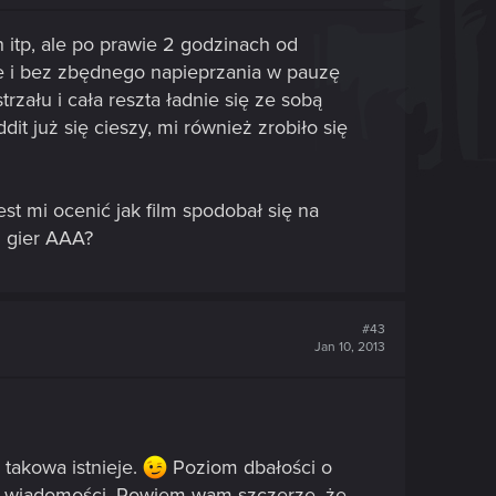
itp, ale po prawie 2 godzinach od
e i bez zbędnego napieprzania w pauzę
ału i cała reszta ładnie się ze sobą
it już się cieszy, mi również zrobiło się
st mi ocenić jak film spodobał się na
h gier AAA?
#43
Jan 10, 2013
takowa istnieje.
Poziom dbałości o
jne wiadomości. Powiem wam szczerze, że