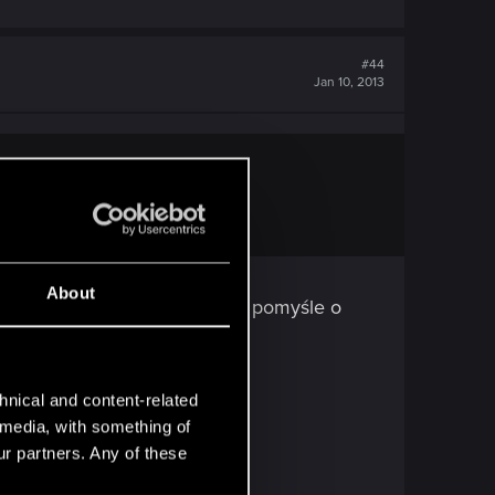
#44
Jan 10, 2013
About
ędzie wyglądać, ale jak sobie pomyśle o
nie ciarki przechodzą
...
hnical and content-related
l media, with something of
ur partners. Any of these