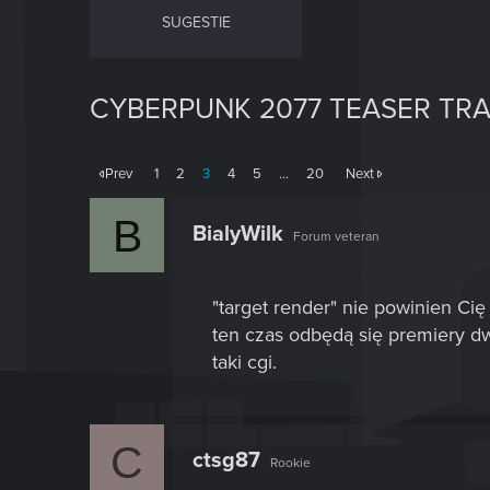
SUGESTIE
CYBERPUNK 2077 TEASER TRA
Prev
1
2
3
4
5
…
20
Next
B
BialyWilk
Forum veteran
"target render" nie powinien Ci
ten czas odbędą się premiery dwó
taki cgi.
C
ctsg87
Rookie