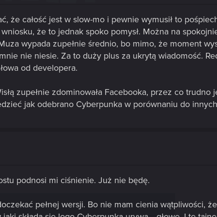
 że całość jest w slow-mo i pewnie wymusił to pośpiech 
 wniosku, że to jednak spoko pomysł. Można na spokojni
Muza wypada zupełnie średnio, bo mimo, że moment wystrz
mnie nie niesie. Za to duży plus za ukrytą wiadomość. Redd
słowa od developera.
Wisłą zupełnie zdominowała Facebooka, przez co trudno je
wiedzieć jak odebrano Cyberpunka w porównaniu do innyc
tu podnosi mi ciśnienie. Już nie będę.
czekać pełnej wersji. Bo nie mam cienia wątpliwości, że 
 jaki składa się logo Cyberpunka urywa... głowę. I te ta