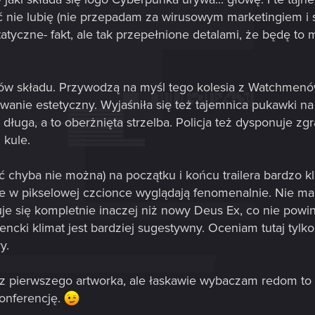
ać nie lubię (nie przepadam za wirusowym marketingiem i
tyczne- fakt, ale tak przepełnione detalami, że będę to mu
ków składu. Przywodzą na myśl tego kolesia z Watchmenów
wanie estetyczny. Wyjaśniła się też tajemnica pukawki n
 długa, a to oberżnięta strzelba. Policja też dysponuje 
 kule.
 chyba nie można) na początku i końcu trailera bardzo 
e w pikselowej czcionce wyglądają fenomenalnie. Nie ma 
tuje się kompletnie inaczej niż nowy Deus Ex, co nie pow
encki klimat jest bardziej sugestywny. Oceniam tutaj tylk
y.
 z pierwszego artworka, ale łaskawie wybaczam redom to
onferencję.