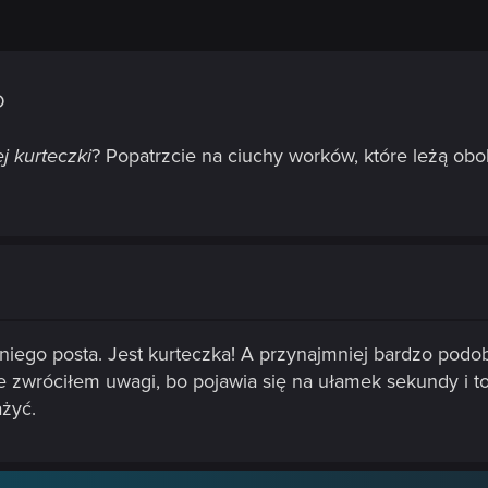
D
j kurteczki
? Popatrzcie na ciuchy worków, które leżą obo
iego posta. Jest kurteczka! A przynajmniej bardzo podobn
e zwróciłem uwagi, bo pojawia się na ułamek sekundy i t
żyć.