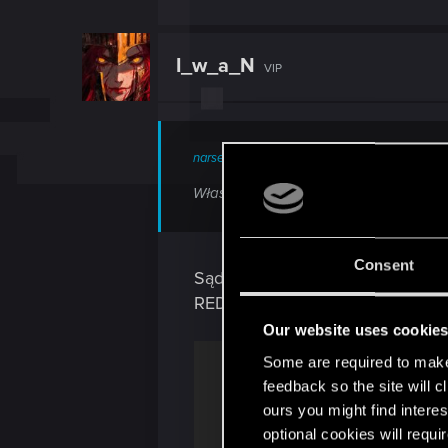
I_w_a_N
VIP
narsereg said:
Właśnie miałem o tym wspomnieć. 2015 
Consent
Sądzę, że może się to zbiec z p
RED' engine na DX 11 (teselacja
Our website uses cookie
Some are required to make 
feedback so the site will c
ours you might find interes
optional cookies will requi