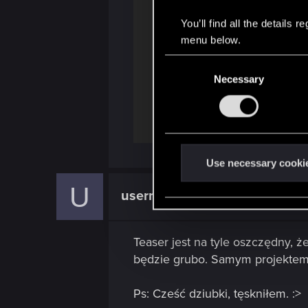
You’ll find all the details
menu below.
C
Necessary
o
n
s
e
n
t
Use necessary cooki
S
U
username_2060759
e
Forum vetera
l
e
Teaser jest na tyle oszczędny, ż
c
będzie grubo. Samym projektem ja
t
i
Ps: Cześć dziubki, tęskniłem. :>
o