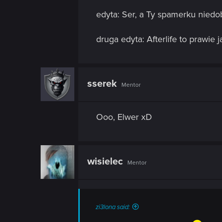
n
edyta: Ser, a Ty spamerku niedobry,
druga edyta: Afterlife to prawie
sserek
Mentor
Ooo, Elwer xD
wisielec
Mentor
zi3lona said: