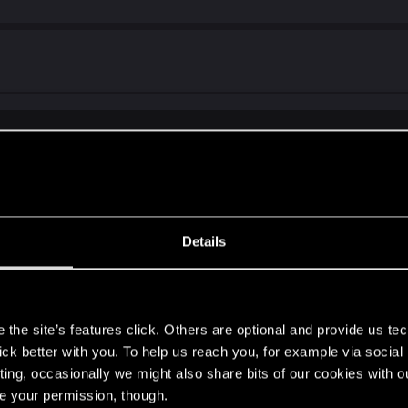
powiadacie... Już teraz zacznę odkładać na nowy sprzęt...
Details
remierą nowych konsol. Na pewno gra aż tak ładnie nie b
http://www.youtube.com/watch?v=bkKtY2G3FbU
) to aż m
s
the site’s features click. Others are optional and provide us tec
lick better with you. To help us reach you, for example via socia
ting, occasionally we might also share bits of our cookies with o
re your permission, though.