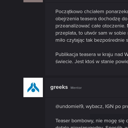
Początkowo chciałem ponarzekać,
obejrzenia teasera dochodzę do
przeanalizować całe otoczenie. 
przeplata, to utwór sam w sobie 
miło czytając tak bezpośrednie 
Publikacja teasera w kraju nad 
świecie. Jest ktoś w stanie po
greeks
Mentor
@undomiel9, wybacz, IGN po pros
Teaser bombowy, nie mogę się do
detale niewiarygodny. Sposób, w